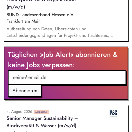
Sie verantwortlich für die ökologische Baubegleitung für
(m/w/d)
Straßenbauvorhaben und Radwege. Sie sind verantwortlich
BUND Landesverband Hessen e.V.
für die Erstellung von landschaftspflegerischen
Frankfurt am Main
Ausführungsplänen für Bepflanzung, Biotopgestaltung und
Aufbereitung von Daten, Übersichten und
Artenschutzmaßnahmen.
Entscheidungsgrundlagen für Projekt- und Fachteams,
Mitarbeit an organisatorischen Konzepten, Abläufen und
Arbeitsdokumenten, Unterstützung im Projektmanagement (z.
Täglichen »Job Alert« abonnieren &
B. Protokolle, Aufgabenverfolgung, Terminvorbereitung),
Recherchen zu organisatorischen und finanzbezogenen
keine Jobs verpassen:
Fragestellungen, Pflege und Strukturierung von Projekt- und
Organisationsdokumentationen, allgemeine unterstützende
Tätigkeiten im Bereich Finanzverwaltung und Organisation.
Abonnieren
4. August 2026
Stepstone
Senior Manager Sustainability –
Biodiversität & Wasser (m/w/d)