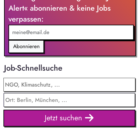
Weiterentwicklung interner Systeme zum Umweltmanagement
Alert« abonnieren & keine Jobs
(ISO 14001) Verantwortung für die Durchführung aller
verpassen:
Aufgaben im europäischen Emissionshandelssystem Führung
und Pflege des Genehmigungs- und Anlagenkatasters
Abonnieren
Job-Schnellsuche
Jetzt suchen