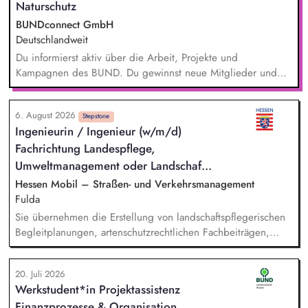
Naturschutz
BUNDconnect GmbH
Deutschlandweit
Du informierst aktiv über die Arbeit, Projekte und
Kampagnen des BUND. Du gewinnst neue Mitglieder und
stärkst damit langfristig den Umwelt- und Naturschutz. Du
beantwortest Fragen zu Umwelt-, Arten- und Klimaschutz nach
6. August 2026
bestem Wissen und Gewissen. Du unterstützt Kampagnen
Stepstone
Ingenieurin / Ingenieur (w/m/d)
und Aktionen, beispielsweise durch das Sammeln von
Fachrichtung Landespflege,
Unterschriften für Petitionen.
Umweltmanagement oder Landschaf...
Hessen Mobil – Straßen- und Verkehrsmanagement
Fulda
Sie übernehmen die Erstellung von landschaftspflegerischen
Begleitplanungen, artenschutzrechtlichen Fachbeiträgen,
FFH-Verträglichkeitsprüfungen. Die Vergabe und Steuerung
von landschaftspflegerischen Begleitplanungen (LBP),
20. Juli 2026
artenschutzrechtlichen Fachbeiträgen, FFH-
Werkstudent*in Projektassistenz
Verträglichkeitsprüfungen sowie Ausführungsplänen (LAP)
Finanzprozesse & Organisation
gehören ebenfalls zu Ihren Aufgaben. Darüber hinaus sind