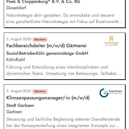
Peek & Cloppenburg* B.V. & Co. KG
Düsseldorf
Naturstrategie aktiv gestalten: Du entwickelst und steuerst
eine ganzheitliche Naturstrategie mit Fokus auf Biodiversität
und Wasser, um die Auswirkungen unserer
Unternehmensgruppe auf natürliche Ökosysteme gezielt zu
3. August 2026
minimieren. Risiken und Chancen analysieren: Du
Stepstone
Fachbereichsleiter (m/w/d) Gärtnerei
identifizierst sowie bewertest naturbezogene Auswirkungen,
Risiken und Abhängigkeiten entlang unserer gesamten
Sozial-Betriebe-Köln gemeinnützige GmbH
Wertschöpfungskette und leitest daraus wirksame Maßnahmen
Köln-Riehl
ab. Ziele und KPIs steuern: Du definierst klare Ziele,
Führung und Entwicklung eines interdisziplinären und
Messgrößen und Maßnahmenpläne und setzt diese in enger
dynamischen Teams. Umsetzung von Betreuungs-, Teilhabe-
Zusammenarbeit mit den relevanten Fachbereichen
und Förderkonzepten für Menschen mit Beeinträchtigung.
erfolgreich um.
Mitwirkung an der Wachstumsstrategie in enger Abstimmung
3. August 2026
mit interdisziplinären Leitungsteams.
Stepstone
Klimaanpassungsmanager/-in (m/w/d)
Grünflächenmanagement mit Schwerpunkt auf Klimaschutz
und Biodiversität. Sicherstellung der
Stadt Garbsen
Verkehrssicherungspflichten in der Baumpflege sowie im
Garbsen
Winterdienst. Gestaltung von Freiflächen und Bepflanzungen
Steuerung und fachliche Begleitung externer Dienstleistende
an verschiedenen SBK-Standorten in Köln. Aktive Akquise von
bei der Konzepterstellung eines integrierten Konzepts zur