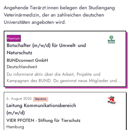
Angehende Tierärzt:innen belegen den Studiengang
Veterinärmedizin, der an zahlreichen deutschen
Universitäten angeboten wird.
Premium
Botschafter (m/w/d) für Umwelt- und
Naturschutz
BUNDconnect GmbH
Deutschlandweit
Du informierst aktiv über die Arbeit, Projekte und
Kampagnen des BUND. Du gewinnst neue Mitglieder und
stärkst damit langfristig den Umwelt- und Naturschutz. Du
beantwortest Fragen zu Umwelt-, Arten- und Klimaschutz nach
6. August 2026
bestem Wissen und Gewissen. Du unterstützt Kampagnen
Stepstone
Leitung Kommunikationsbereich
und Aktionen, beispielsweise durch das Sammeln von
(m/w/d)
Unterschriften für Petitionen.
VIER PFOTEN - Stiftung für Tierschutz
Hamburg