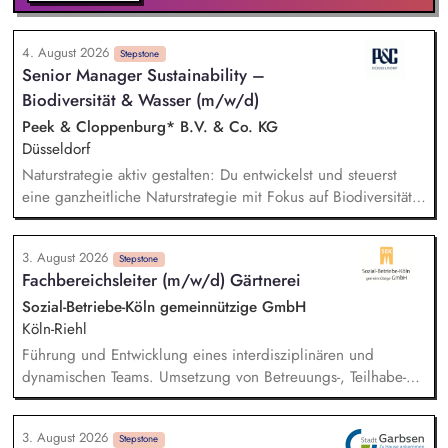
4. August 2026
Stepstone
Senior Manager Sustainability –
Biodiversität & Wasser (m/w/d)
Peek & Cloppenburg* B.V. & Co. KG
Düsseldorf
Naturstrategie aktiv gestalten: Du entwickelst und steuerst
eine ganzheitliche Naturstrategie mit Fokus auf Biodiversität
und Wasser, um die Auswirkungen unserer
Unternehmensgruppe auf natürliche Ökosysteme gezielt zu
3. August 2026
minimieren. Risiken und Chancen analysieren: Du
Stepstone
Fachbereichsleiter (m/w/d) Gärtnerei
identifizierst sowie bewertest naturbezogene Auswirkungen,
Risiken und Abhängigkeiten entlang unserer gesamten
Sozial-Betriebe-Köln gemeinnützige GmbH
Wertschöpfungskette und leitest daraus wirksame Maßnahmen
Köln-Riehl
ab. Ziele und KPIs steuern: Du definierst klare Ziele,
Führung und Entwicklung eines interdisziplinären und
Messgrößen und Maßnahmenpläne und setzt diese in enger
dynamischen Teams. Umsetzung von Betreuungs-, Teilhabe-
Zusammenarbeit mit den relevanten Fachbereichen
und Förderkonzepten für Menschen mit Beeinträchtigung.
erfolgreich um.
Mitwirkung an der Wachstumsstrategie in enger Abstimmung
3. August 2026
mit interdisziplinären Leitungsteams.
Stepstone