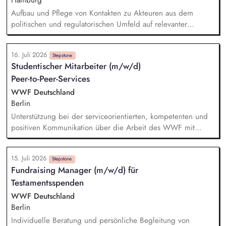
kontinuierliche Berichterstattung gegenüber der Amtsleitung
Aufbau und Pflege von Kontakten zu Akteuren aus dem
und Vertretung in politischen Gremien Steuerung und
politischen und regulatorischen Umfeld auf relevanter
Koordination von Informationen und Projektvorschlägen mit
Landes-, Bundes- und EU-Ebene, BALTFISH/HELCOM-Umfeld,
dem internen Projektteam sowie anderen städtischen und
Wissenschaft, Fischereisektor, anderen Umweltverbänden,
externen Akteuren
16. Juli 2026
sowie Handel und Industrie. Kritische und kompetente
Stepstone
Studentischer Mitarbeiter (m/w/d)
Begleitung von Plänen und Prozessen zur Neuausrichtung
Peer-to-Peer-Services
der deutschen Fischerei in Nord- und Ostsee, sowie zur
europäischen Politikebene. Mitwirkung an der Erstellung und
WWF Deutschland
öffentliche Vertretung von relevanten Positions- und
Berlin
Hintergrundpapieren, politischen Strategiepapieren,
Unterstützung bei der serviceorientierten, kompetenten und
Stellungnahmen.
positiven Kommunikation über die Arbeit des WWF mit
finanziellen und nicht-finanziellen Unterstützer:innen sowie
Interessent:innen. Schriftliche und telefonische Beantwortung
15. Juli 2026
von Standardanfragen sowie Anfragen über die WWF-
Stepstone
Fundraising Manager (m/w/d) für
Webseite. Sicherstellung, Organisation und Verwaltung der
Testamentsspenden
Peer-to-Peer-Materialien in Zusammenarbeit mit anderen Teams
sowie Zusammenstellung und Versand von
WWF Deutschland
Informationsmaterial für Peer-to-Peer-Aktionen. Individuelle,
Berlin
wertschätzende und persönliche Begrüßung und Bedankung
Individuelle Beratung und persönliche Begleitung von