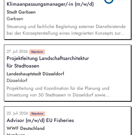
Klimaanpassungsmanager/-in (m/w/d)
Grünflächenmanagement mit Schwerpunkt auf Klimaschutz
und Biodiversität. Sicherstellung der
Stadt Garbsen
Verkehrssicherungspflichten in der Baumpflege sowie im
Garbsen
Winterdienst. Gestaltung von Freiflächen und Bepflanzungen
Steuerung und fachliche Begleitung externer Dienstleistende
an verschiedenen SBK-Standorten in Köln. Aktive Akquise von
bei der Konzepterstellung eines integrierten Konzepts zur
Neukunden sowie Betreuung von Bestandskunden.
nachhaltigen Klimaanpassung und für Natürlichen
Klimaschutz. Analyse klimatischer Risiken und Betroffenheiten
27. Juli 2026
der Kommune (z. B. Hitze, Starkregen, Trockenheit).
Stepstone
Projektleitung Landschaftsarchitektur
Identifikation kommunaler Handlungsfelder der
für Stadtoasen
Klimaanpassung. Erarbeitung eines Maßnahmenkatalogs mit
Priorisierung zur Entwicklung von Umsetzungsstrategien.
Landeshauptstadt Düsseldorf
Integration der Klimaanpassung als Querschnittsaufgabe in
Düsseldorf
bestehende Verwaltungsprozesse und Strukturen.
Projektleitung und Koordination für die Planung und
Umsetzung von 50 Stadtoasen in Düsseldorf sowie
Entwicklung eines gesamtstädtischen Konzeptes mit dem Ziel
der Entsiegelung im Sinne der Klimaanpassung und
22. Juli 2026
Biodiversität zur Schaffung von ökologischen Räumen mit
Stepstone
Advisor (m/w/d) EU Fisheries
Aufenthaltsqualität für Bürger*innen
Finanzmittelverantwortung über das Projektvolumen in Höhe
WWF Deutschland
von 10 Millionen Euro sowie die Akquise von Fördermitteln
Hamburg