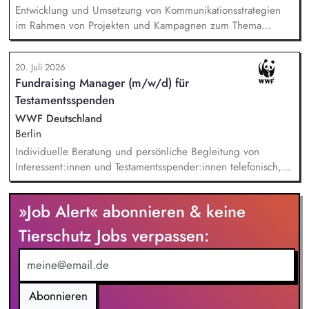
Entwicklung und Umsetzung von Kommunikationsstrategien
im Rahmen von Projekten und Kampagnen zum Thema
Tierschutz. Aufbau und Pflege eines starken, einheitlichen
Markenauftritts von VIER PFOTEN Deutschland. Entwicklung
20. Juli 2026
von Social-Media-Strategien und Zielgruppen-Definitionen.
Fundraising Manager (m/w/d) für
Monitoring externer Trends, um aufkommende Themen
Testamentsspenden
frühzeitig zu erkennen und zeitnahe, wirkungsvolle
Kommunikationsstrategien zu gewährleisten. Budgetplanung
WWF Deutschland
und Kostenstellenmanagement. Fachliche Führung der
Berlin
Mitarbeitenden (Öffentlichkeitsarbeit, Brand und Content,
Individuelle Beratung und persönliche Begleitung von
Digital Communications)
Interessent:innen und Testamentsspender:innen telefonisch,
per E-Mail sowie bei persönlichen Gesprächen. Strategische
Weiterentwicklung des Erbschaftsfundraisings und der Donor
»Job Alert« abonnieren & keine
Journeys – von der Lead-Akquise über Stewardship bis hin
zur individuellen Förder:innen-Kommunikation. Systematische
Tierschutz Jobs verpassen:
Planung, Steuerung und Umsetzung von Werbemaßnahmen,
Nachlass-Mailings oder Telefonie-Aktionen sowie die
Durchführung von analogen und digitalen Veranstaltungen.
Abonnieren