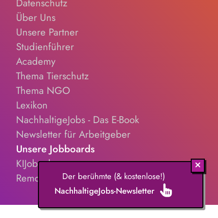
Datenschutz
Über Uns
Unsere Partner
Studienführer
Academy
Thema Tierschutz
Thema NGO
Lexikon
NachhaltigeJobs - Das E-Book
Newsletter für Arbeitgeber
Unsere Jobboards
KIJobs.de
Der berühmte (& kostenlose!)
RemoteJobs.de
NachhaltigeJobs-Newsletter