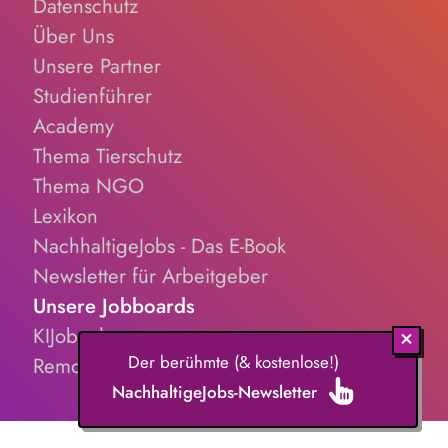
Datenschutz
Über Uns
Unsere Partner
Studienführer
Academy
Thema Tierschutz
Thema NGO
Lexikon
NachhaltigeJobs - Das E-Book
Newsletter für Arbeitgeber
Unsere Jobboards
KIJobs.de
Der berühmte (& kostenlose!)
RemoteJobs.de
NachhaltigeJobs-Newsletter