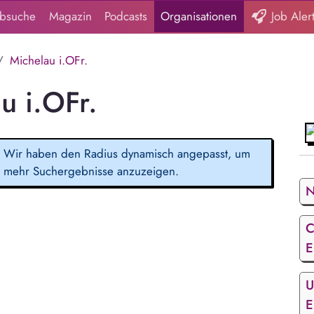
obsuche
Magazin
Podcasts
Organisationen
Job Aler
Michelau i.OFr.
u i.OFr.
Wir haben den Radius dynamisch angepasst, um
mehr Suchergebnisse anzuzeigen.
N
C
E
U
E