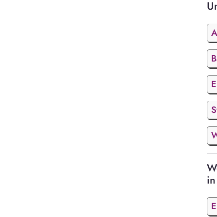
U
A
B
E
S
W
We
in
E