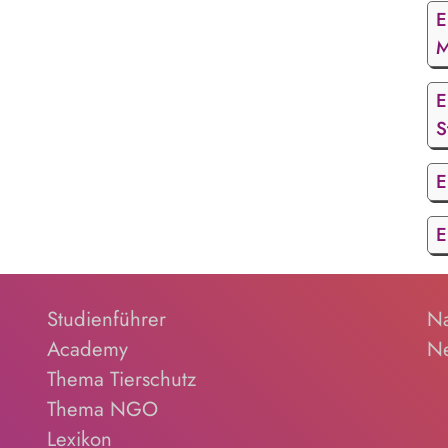
E
M
E
S
E
E
Studienführer
Na
Academy
Ne
Thema Tierschutz
Thema NGO
Lexikon