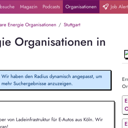
obsuche
Magazin
Podcasts
Organisationen
Job Aler
are Energie Organisationen
Stuttgart
ie Organisationen in
Wir haben den Radius dynamisch angepasst, um
Er
mehr Suchergebnisse anzuzeigen.
Or
E
O
r von Ladeinfrastruktur für E-Autos aus Köln. Wir
E
ran!