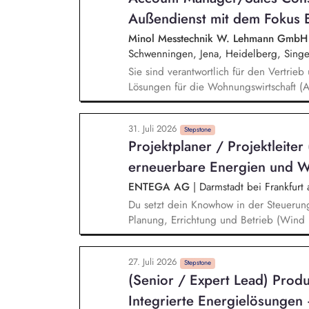
Netzanschlüsse. Abstimmung und Koordi
Außendienst mit dem Fokus 
externen Stakeholdern
Minol Messtechnik W. Lehmann Gmb
Schwenningen, Jena, Heidelberg, Sing
Sie sind verantwortlich für den Vertrieb
Lösungen für die Wohnungswirtschaft (
Immobilienservices). Sie betreuen und 
Vertriebsgebietes und bauen ein starkes
31. Juli 2026
auf. Im Rahmen des Kundenbeziehungs
Stepstone
Projektplaner / Projektleiter
Kundenveranstaltungen und Messen teil.
Kundenanforderungen und erarbeiten p
erneuerbare Energien und 
ENTEGA AG
|
Darmstadt bei Frankfurt
Du setzt dein Knowhow in der Steuerun
Planung, Errichtung und Betrieb (Wind
Anbindung ein. Bei der wirtschaftliche
Projektentwicklung setzen wir auf deine
27. Juli 2026
Anlagenlieferanten angebotenen elektri
Stepstone
(Senior / Expert Lead) Pro
der Konzeption zur elektrischen Netzan
die Steuerung der Ausschreibungen so
Integrierte Energielösungen – 