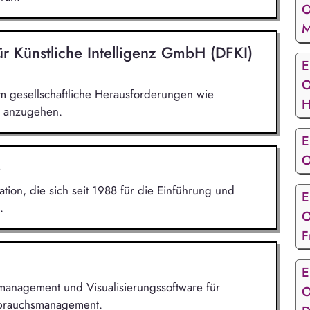
O
M
r Künstliche Intelligenz GmbH (DFKI)
E
O
m gesellschaftliche Herausforderungen wie
H
n anzugehen.
E
O
on, die sich seit 1988 für die Einführung und
E
.
O
F
E
iemanagement und Visualisierungssoftware für
O
rbrauchsmanagement.