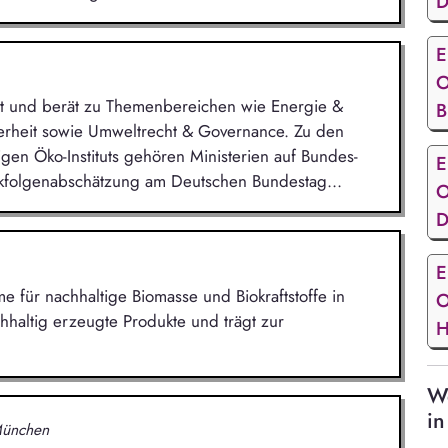
D
E
O
cht und berät zu Themenbereichen wie Energie &
B
erheit sowie Umweltrecht & Governance. Zu den
en Öko-Instituts gehören Ministerien auf Bundes-
E
ikfolgenabschätzung am Deutschen Bundestag...
O
D
E
me für nachhaltige Biomasse und Biokraftstoffe in
O
hhaltig erzeugte Produkte und trägt zur
H
We
in
München