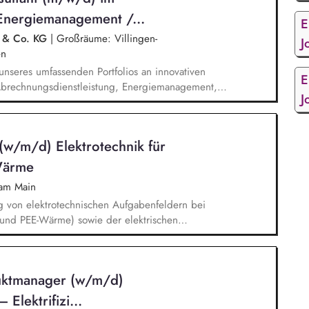
nation mit internen Fachabteilungen sowie
Energiemanagement /...
E
H & Co. KG
|
Großräume: Villingen-
J
en
 unseres umfassenden Portfolios an innovativen
E
Abrechnungsdienstleistung, Energiemanagement,
J
beraten unsere Kunden innerhalb Ihres
 eigenes Netzwerk in der Immobilienwirtschaft
managements nehmen Sie auch an
 (w/m/d) Elektrotechnik für
 Sie erkennen und analysieren
assende Lösungsansätze.
Wärme
 am Main
g von elektrotechnischen Aufgabenfeldern bei
 und PEE-Wärme) sowie der elektrischen
n Bewertung von Projekten im Rahmen der
 Unterstützung. Die Beurteilung der von den
schen Anlagenkonstellationen und Entwicklungen
duktmanager (w/m/d)
bindung wird von dir begleitet. Du übernimmst
wie die Verhandlungen der Netzanbindungen.
Elektrifizi...