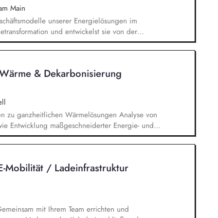
 am Main
schäftsmodelle unserer Energielösungen im
transformation und entwickelst sie von der
 Skalierung weiter. Du steuerst den
lg deiner Produkte anhand relevanter Kennzahlen
nakzeptanz und leitest daraus Maßnahmen ab. Du
r Wärme & Dekarbonisierung
enziale, Wettbewerbsstrategien sowie technische
n und übersetzt sie in Produktstrategien, Business
ll
en zu ganzheitlichen Wärmelösungen Analyse von
e Entwicklung maßgeschneiderter Energie- und
ntation und aktive Nachverfolgung von Angeboten
vom Erstkontakt bis zum Vertragsabschluss sowie
e Steuerung und Umsetzung von Projekten
-Mobilität / Ladeinfrastruktur
n: Gemeinsam mit Ihrem Team errichten und