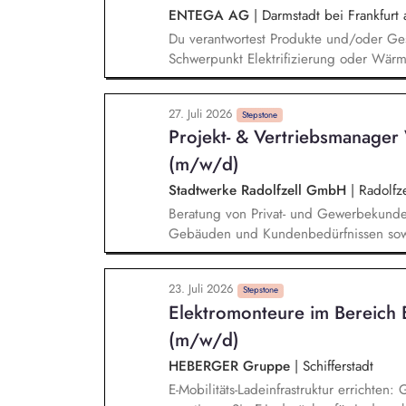
ENTEGA AG
|
Darmstadt bei Frankfurt
Du verantwortest Produkte und/oder Ge
Schwerpunkt Elektrifizierung oder Wärme
Marktanforderung bis zur Einführung und
wirtschaftlichen und marktseitigen Erfo
27. Juli 2026
wie Umsatz, Ergebnisbeitrag und Kunde
Stepstone
Projekt- & Vertriebsmanage
analysierst Kundenbedürfnisse, Marktpot
und energiewirtschaftliche Entwicklunge
(m/w/d)
Cases und Roadmaps.
Stadtwerke Radolfzell GmbH
|
Radolfze
Beratung von Privat- und Gewerbekund
Gebäuden und Kundenbedürfnissen sowi
Versorgungskonzepte Erstellung, Präse
Ganzheitliche Begleitung der Kunden – 
23. Juli 2026
der Nachbetreuung Eigenverantwortlich
Stepstone
Elektromonteure im Bereich E
(m/w/d)
HEBERGER Gruppe
|
Schifferstadt
E-Mobilitäts-Ladeinfrastruktur errichte