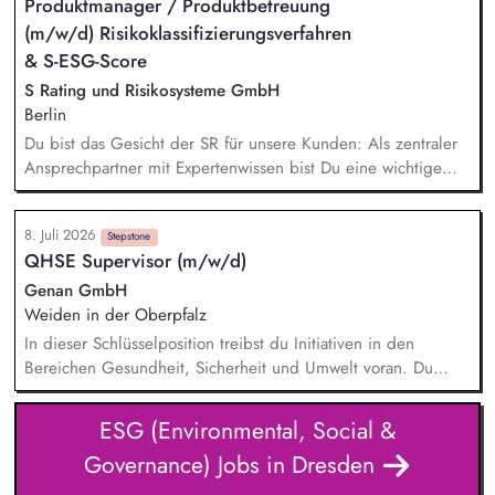
Produktmanager / Produktbetreuung
PV-, LED- und Heizungsprojekte Unterstützung bei der
(m/w/d) Risikoklassifizierungsverfahren
Gebäudezertifizierung nach gängigen
Nachhaltigkeitsstandards Erstellung von Reports und
& S-ESG-Score
Präsentationen für interne und externe Stakeholder
S Rating und Risikosysteme GmbH
Berlin
Du bist das Gesicht der SR für unsere Kunden: Als zentraler
Ansprechpartner mit Expertenwissen bist Du eine wichtige
Anlaufstelle für den S-ESG-Score und unsere etablierten
Risikoklassifizierungsverfahren. Du leistest wichtige
8. Juli 2026
Übersetzungsarbeit: Durch die Erstellung von
Stepstone
QHSE Supervisor (m/w/d)
praxistauglichen Schulungs- und Kommunikationsunterlagen
(Leitfäden, FAQ-Listen, Validierungskommunikationen etc.)
Genan GmbH
unterstützt Du die Sparkassen bei der Umsetzung
Weiden in der Oberpfalz
bestmöglich. Du beantwortest Supportanfragen und betreust
In dieser Schlüsselposition treibst du Initiativen in den
unsere Kunden und Gremien. Du entwickelst die
Bereichen Gesundheit, Sicherheit und Umwelt voran. Du
Kommunikationskanäle weiter und siehst KI als Chance.
bringst eigene Ideen ein, setzt Verbesserungen um und
förderst einen sicheren Arbeitsplatz. Durchführen und
ESG (Environmental, Social &
Sicherstellen der Einhaltung von Gesundheits-, Arbeitsschutz-
Governance) Jobs in Dresden
und Umweltinitiativen in unseren deutschen Niederlassungen,
Sicherstellen der Einhaltung der deutschen HSE-