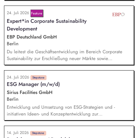
Entwicklung von Geschäftsmodellen. Dabei arbeitest du eng
mit einem bestehenden Team zusammen und entwickelst
24. Juli 2026
Feature
dieses gemeinsam mit erfahrenen Projektleiter*innen weiter.
Expert*in Corporate Sustainability
Zu Deinen Aufgaben gehören vor allem:
Strategieentwicklung: Entwurf und Umsetzung von
Development
Wachstumsstrategie und Geschäftsmodellen, Trendanalysen:
EBP Deutschland GmbH
Frühzeitige Identifikation von Branchen- und
Berlin
Regulatoriktrends, Partnermanagement: Aufbau von
Du leitest die Geschäftsentwicklung im Bereich Corporate
strategischen Partnerschaften, Kooperationen und
Sustainability zur Erschließung neuer Märkte sowie
Netzwerken, Akquisition von Aufträgen, Neukunden und
Entwicklung von Geschäftsmodellen. Dabei arbeitest du eng
Projekten.
mit einem bestehenden Team zusammen und entwickelst
24. Juli 2026
dieses gemeinsam mit erfahrenen Projektleiter*innen weiter.
Stepstone
ESG Manager (m/w/d)
Zu Deinen Aufgaben gehören vor allem:
Strategieentwicklung, Trendanalysen, Partnermanagement
Sirius Facilities GmbH
sowie Akquisition von Aufträgen, Neukunden und Projekten.
Berlin
Entwicklung und Umsetzung von ESG-Strategien und -
initiativen Ideen- und Konzeptentwicklung zur
Dekarbonisierung der Gewerbeparks Budgetierung konkreter
Nachhaltigkeitsmaßnahmen und Bewertung des CRREM-
14. Juli 2026
Pfades Machbarkeitsstudien und technische Vorprüfung für
Stepstone