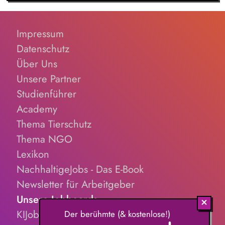
Gesetzgebung, Erstellen und Aktualisieren von
Gefährdungsbeurteilungen und Betriebsanweisungen,
Durchführen interner Audits und Unterstützung in Verbindung
Impressum
mit externen Audits, Unterstützung zur Berichterstattung für
Datenschutz
ESG, im Abfallmanagement und in Verbindung mit Energie-
Über Uns
Initiativen (ISO 50001).
Unsere Partner
Studienführer
Academy
Thema Tierschutz
Thema NGO
Lexikon
NachhaltigeJobs - Das E-Book
Newsletter für Arbeitgeber
Unsere Jobboards
KIJobs.de
Der berühmte (& kostenlose!)