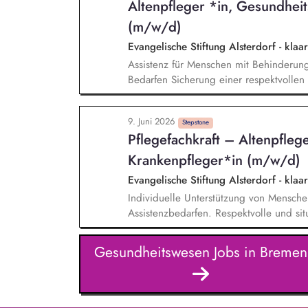
Altenpfleger *in, Gesundheit
Menschen. Pflegeprozesse planen, steu
nachvollziehbar und verlässlich bleibt
(m/w/d)
wahrnehmen und in herausfordernden Si
Evangelische Stiftung Alsterdorf - k
Assistenz für Menschen mit Behinderung
Bedarfen Sicherung einer respektvollen
Rahmen der persönlichen Assistenz, z.B.
oder bei Arzt- und Behördenbesuchen M
9. Juni 2026
von pflegerischen Standards Arbeiten 
Stepstone
Pflegefachkraft – Altenpfleg
Gesundheitserhaltung inklusive Vergab
von Assistenzplanungen, Sozial- und Ve
Krankenpfleger*in (m/w/d)
Evangelische Stiftung Alsterdorf - k
Individuelle Unterstützung von Mensche
Assistenzbedarfen. Respektvolle und si
Grundpflege, Gesundheitsförderung und
Bereichen Wohnen, Selbstsorge, hauswirts
Gesundheitswesen Jobs in Bremen
Stellen und Vergabe von Medikamenten 
der Implementierung und Umsetzung vo
Assistenzplanung inklusive Dokumentatio
Sozialberichten.