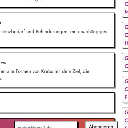
O
M
d
G
sistenzbedarf und Behinderungen, ein unabhängiges
O
H
G
onn
O
en alle Formen von Krebs mit dem Ziel, die
.
G
O
F
G
O
Abonnieren