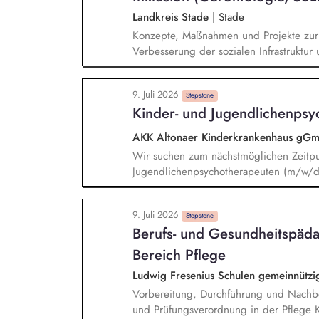
Landkreis Stade
|
Stade
Konzepte, Maßnahmen und Projekte zur 
Verbesserung der sozialen Infrastruktur 
Menschen sowie zum Aus- und Aufbau vo
Unterstützungsstrukturen für Menschen 
9. Juli 2026
erstellen, umsetzen, steuern, evaluieren
Stepstone
Kinder- und Jugendlichenps
regelmäßigen Fortschreibung von örtlic
mitwirken. Örtliche Pflegekonferenzen 
AKK Altonaer Kinderkrankenhaus g
Beirat für Inklusion und Teilhabe unterst
Wir suchen zum nächstmöglichen Zeitpu
Jugendlichenpsychotherapeuten (m/w/d),
Gruppentherapeut an der Behandlung kin
psychosomatischer Krankheitsbilder mitw
9. Juli 2026
und jugendpsychiatrischen Erkrankungsb
Stepstone
Berufs- und Gesundheitspäd
multiprofessionelles und multimodales, l
psychotherapeutischem Schwerpunkt vor
Bereich Pflege
Ludwig Fresenius Schulen gemeinnüt
Vorbereitung, Durchführung und Nachbe
und Prüfungsverordnung in der Pflege K