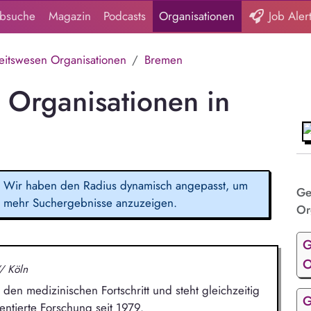
obsuche
Magazin
Podcasts
Organisationen
Job Aler
itswesen Organisationen
Bremen
Organisationen in
Wir haben den Radius dynamisch angepasst, um
Ge
mehr Suchergebnisse anzuzeigen.
Or
G
O
/ Köln
den medizinischen Fortschritt und steht gleichzeitig
G
entierte Forschung seit 1979.