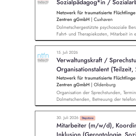
Sozialpädagog*in / Sozialarb
Netzwerk für traumatisierte Flüchtling
Zentren gGmbH
|
Cuxhaven
Dolmetschergestützte psychosoziale Ber
Fahrt- und Therapiekosten, Mitarbeit i
Vermittlung in die psychiatrische / psy
15. Juli 2026
Verwaltungskraft / Sprechst
Organisationstalent (Teilzeit,
Netzwerk für traumatisierte Flüchtling
Zentren gGmbH
|
Oldenburg
Organisation der Sprechstunden, Termin
Dolmetschenden, Betreuung der telefon
Verwaltungstätigkeiten, Unterstützung b
30. Juli 2026
Stepstone
Mitarbeiter (m/w/d), Koordin
Inklusion (Gerontologie, Sozi