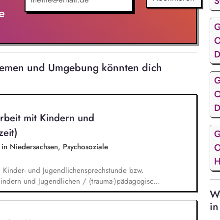
S
e
G
O
D
Bremen und Umgebung könnten dich
G
O
D
rbeit mit Kindern und
zeit)
G
O
e in Niedersachsen, Psychosoziale
H
n Kinder- und Jugendlichensprechstunde bzw.
 Kindern und Jugendlichen / (trauma-)pädagogische
usch mit dem Team, Stellungnahmen, Mitarbeit in
We
en.
in