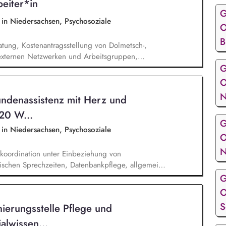
eiter*in
G
e in Niedersachsen, Psychosoziale
O
B
atung, Kostenantragsstellung von Dolmetsch-,
n externen Netzwerken und Arbeitsgruppen,
G
chotherapeutische Regelversorgung.
O
N
undenassistenz mit Herz und
 20 W...
G
e in Niedersachsen, Psychosoziale
O
N
koordination unter Einbeziehung von
ischen Sprechzeiten, Datenbankpflege, allgemeine
ei der Vermittlung in die Regelversorgung.
G
O
S
ierungsstelle Pflege und
alwissen...