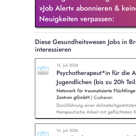
»Job Alert« abonnieren & kein
Neuigkeiten verpassen:
Diese Gesundheitswesen Jobs in 
interessieren
16. Juli 2026
Psychotherapeut*in für die A
Jugendlichen (bis zu 20h Teil
Netzwerk für traumatisierte Flüchtling
Zentren gGmbH
|
Cuxhaven
Durchführung einer dolmetschgestützte
therapeutische Arbeit mit geflüchteten
Fachberatung, Dokumentation und Austa
externen Netzwerken und Arbeitsgrupp
16. Juli 2026