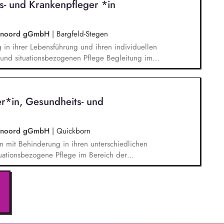
s- und Krankenpfleger *in
ern und dokumentieren, damit gute Pflege
. Gesundheitliche Veränderungen aufmerksam
tuationen sicher und besonnen handeln.
laarnoord gGmbH
|
Bargfeld-Stegen
 in ihrer Lebensführung und ihren individuellen
 und situationsbezogenen Pflege Begleitung im
 bei gemeinsamen Einkäufen, Freizeitaktivitäten
itarbeit bei der Implementierung und Umsetzung
im Bereich der Gesundheitsförderung und
er*in, Gesundheits- und
e von Medikamenten und Dokumentation Erstellung
rlaufsberichten sowie Dokumentationen
laarnoord gGmbH
|
Quickborn
n mit Behinderung in ihren unterschiedlichen
tuationsbezogene Pflege im Bereich der
 Gesundheitserhaltung. Unterstützung in den
chaftliche Tätigkeiten und Freizeitaktivitäten.
sowie Begleitung bei Arztbesuchen. Mitarbeit bei
n pflegerischen Standards. Umsetzung der
n sowie Mitarbeit bei der Erstellung von