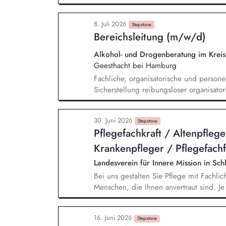
Klassenbuchführung) Erstellung und Bew
Schüler während der Ausbildung in Theor
8. Juli 2026
Durchführung von staatlichen Prüfunge
Stepstone
Bereichsleitung (m/w/d)
Kooperationspartnern, Behörden etc. Mi
Mitarbeit bei der Weiterentwicklung de
Alkohol- und Drogenberatung im Kr
Geesthacht bei Hamburg
Fachliche, organisatorische und persone
Sicherstellung reibungsloser organisato
Dienstleistungsqualität Weiterentwicklu
Führung, Begleitung und Entwicklung de
30. Juni 2026
des Fachbereichs nach außen, insbesond
Stepstone
Pflegefachkraft / Altenpfleg
Arbeitskreisen und Gremien Mitwirkung 
Steuerung des Bereichs
Krankenpfleger / Pflegefachfr
Landesverein für Innere Mission in Sch
Bei uns gestalten Sie Pflege mit Fachlic
Menschen, die Ihnen anvertraut sind. J
dazu: Menschen individuell, aktivieren
Alltag stärken. Grund- und Behandlungs
16. Juni 2026
aktuellen pflegefachlichen Standards und
Stepstone