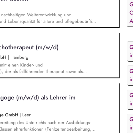
G
O
nachhaltigen Weiterentwicklung und
A
und Lebensqualität für ältere und pflegebedürftige
n sozialräumlichen inklusiven
mit Behinderung im Landkreis Stade planen,
 und fortschreiben. Bei der Erstellung und
ychotherapeut (m/w/d)
G
hen Pflegeberichten und Inklusionsberichten
und Inklusionskonferenzen durchführen sowie den
i
GmbH
|
Hamburg
ützen.
nkt einen Kinder- und
G
 der als fallführender Therapeut sowie als
der- und -jugendpsychiatrischer und -
i
irkt. Wir behandeln ein breites Spektrum kinder-
ildern und halten hierfür ein umfassendes,
G
agoge (m/w/d) als Lehrer im
eitlinienorientiertes Behandlungssetting mit
i
.
zige GmbH
|
Leer
G
reitung des Unterrichts nach der Ausbildungs-
i
lassenlehrerfunktionen (Fehlzeitenbearbeitung,