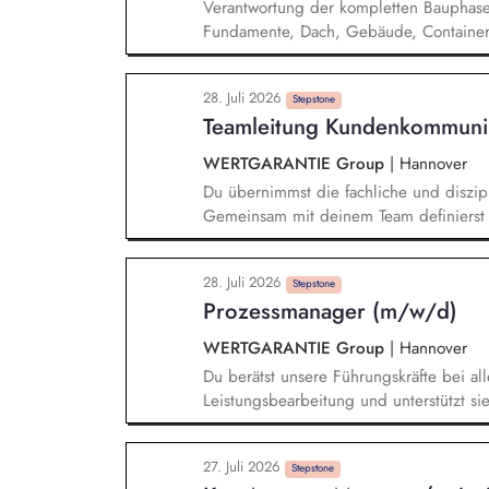
Verantwortung der kompletten Bauphase v
Mobilitätsmanagements.
Fundamente, Dach, Gebäude, Container
Bauunternehmen, Installateuren und Na
von Terminen, Baufortschritt, Qualität, 
28. Juli 2026
der Einhaltung von Genehmigungen, Bau
Stepstone
Teamleitung Kundenkommuni
Vorgaben Enge Abstimmung mit der Bau
Projektanforderungen
WERTGARANTIE Group
|
Hannover
Du übernimmst die fachliche und diszi
Gemeinsam mit deinem Team definierst d
stellst deren Erreichung sicher. Du fü
Mitarbeitergespräche und förderst die i
28. Juli 2026
Mitarbeitenden. Du analysierst und opti
Stepstone
Prozessmanager (m/w/d)
entwickelst Prozesse kontinuierlich weit
professionell Eskalations- und Deeskala
WERTGARANTIE Group
|
Hannover
Du berätst unsere Führungskräfte bei al
Leistungsbearbeitung und unterstützt si
übernimmst du die (Teil-)Verantwortung 
Dokumentation unserer Schadenregulieru
27. Juli 2026
Optimierungspotenziale identifizierst 
Stepstone