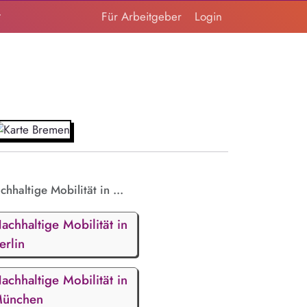
t
Für Arbeitgeber
Login
chhaltige Mobilität in ...
achhaltige Mobilität in
erlin
achhaltige Mobilität in
ünchen