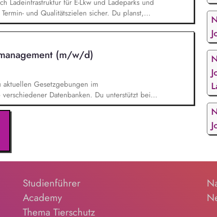
ich Ladeinfrastruktur für E-Lkw und Ladeparks und
 Termin- und Qualitätszielen sicher. Du planst,
N
ktphasen – von der Konzeptentwicklung bis zur
J
sche Konzepte sowie deren Umsetzbarkeit. Du
gen, Kunden, Behörden, Netzbetreibern sowie
tsmanagement (m/w/d)
 deren Zusammenarbeit. Du identifizierst und
N
st geeignete Gegenmaßnahmen.
J
zu aktuellen Gesetzgebungen im
L
 verschiedener Datenbanken. Du unterstützt bei
en Nachhaltigkeitsprojekten und -Maßnahmen auf
N
aben in unseren vielfältigen Themenfeldern,
J
, Soziale Nachhaltigkeit,
n die Erstellung des Nachhaltigkeitsberichts und
n (insb. CO2-Bilanz) eingebunden.
Studienführer
Na
Academy
Ne
Thema Tierschutz