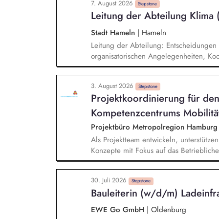
7. August 2026
Stepstone
Leitung der Abteilung Klima
Stadt Hameln
|
Hameln
Leitung der Abteilung: Entscheidungen i
organisatorischen Angelegenheiten, Koo
sowie der Arbeitsverfahren und -mittel,
Etablierung und Positionierung des The
3. August 2026
fachbereichsübergreifende Steuerung u
Stepstone
Projektkoordinierung für de
Klimaanpassung, kommunale Wärmepla
Kompetenzcentrums Mobilität
Projektbüro Metropolregion Hamburg
Als Projektteam entwickeln, unterstütze
Konzepte mit Fokus auf das Betrieblich
konzipieren und erstellen Sie Informati
Förderung einer nachhaltigen Mobilität
30. Juli 2026
Umsetzung von Maßnahmen des Mobilitä
Stepstone
Bauleiterin (w/d/m) Ladeinfra
Sie Netzwerkveranstaltungen, die Akte
Zusammenarbeit fördern. identifizieren 
EWE Go GmbH
|
Oldenburg
Fördermittel für Projekte im Kontext de