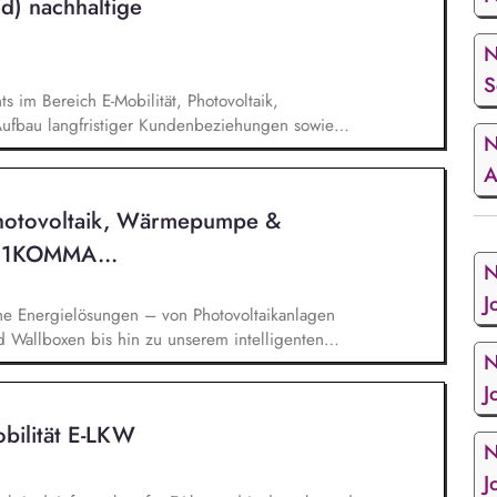
) nachhaltige
n erfolgreich um. Darüber hinaus planst,
er Tools zur Schadenabwicklung aus.
N
S
 im Bereich E-Mobilität, Photovoltaik,
ufbau langfristiger Kundenbeziehungen sowie
N
on neuer Marktpotenziale inkl. Markt- und
A
ng des Produkt- und Leistungsportfolios Beratung
ftlichen Lösungen im E-Mobilität, PV/Speicher-
hotovoltaik, Wärmepumpe &
alkulationen sowie Durchführen von
 Projekten in Zusammenarbeit mit Technik,
 - 1KOMMA...
N
J
che Energielösungen – von Photovoltaikanlagen
Wallboxen bis hin zu unserem intelligenten
N
J
bilität E-LKW
N
J