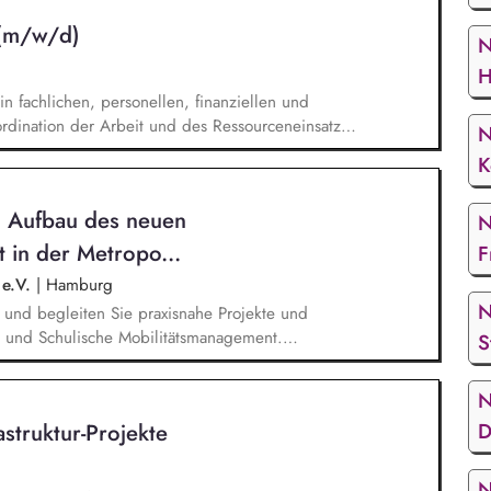
 (m/w/d)
N
H
n fachlichen, personellen, finanziellen und
rdination der Arbeit und des Ressourceneinsatzes
N
 konzeptioneller Aufbau der neuen Abteilung,
K
mas Klima innerhalb der Verwaltungsorganisation,
nd Koordination der Themen Klimaschutz,
n Aufbau des neuen
N
nung und Energiemanagement.
 in der Metropo...
F
 e.V.
|
Hamburg
N
n und begleiten Sie praxisnahe Projekte und
e und Schulische Mobilitätsmanagement.
S
onsmaterialien für Unternehmen und Schulen zur
 und beraten Einrichtungen bei der Einführung und
N
tsmanagements. organisieren und moderieren
struktur-Projekte
D
ure der Region zusammenbringen und ihre
und akquirieren Sie mögliche weitere Finanz- und
s Schulischen und Betrieblichen
N