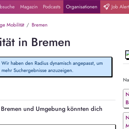
obsuche
Magazin
Podcasts
Organisationen
Job Aler
ge Mobilität
Bremen
ität in Bremen
Wir haben den Radius dynamisch angepasst, um
mehr Suchergebnisse anzuzeigen.
Na
N
B
 in Bremen und Umgebung könnten dich
N
M