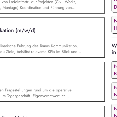
on Ladeinfrastruktur-Projekten (Civil Works,
D
, Montage) Koordination und Führung von
chunternehmern auf der Baustelle Überwachung
Arbeitssicherheit und Umweltauflagen Sicherstellung
N
plänen, technischen Spezifikationen und HSE-
H
kation (m/w/d)
koordination und Lieferanten zur Umsetzung der
We
plinarische Führung des Teams Kommunikation.
in
u Ziele, behältst relevante KPIs im Blick und
hrst regelmäßige Teammeetings sowie Feedback- und
ndividuelle Weiterentwicklung deiner
N
mierst die Arbeitsabläufe im Kundenservice und
B
er. In herausfordernden Situationen führst du
tionsgespräche und findest nachhaltige Lösungen.
N
len Fragestellungen rund um die operative
N
e im Tagesgeschäft. Eigenverantwortlich
für die Analyse, Weiterentwicklung und
ngsprozesse. Mit deinem Blick für
N
du Verbesserungsmöglichkeiten in unseren
N