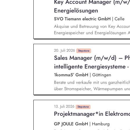
Key Account Manager (m/w/d
Prozessen und setzt passende Maßnahme
koordinierst und wertest du Tests unser
Energielösungen
SVO Tiemann electric GmbH
|
Celle
Akquise und Betreuung von Key Accounts
Energiespeicher und Energielösungen A
aktive Neukundengewinnung Identifikati
Wettbewerbsanalyse zur Weiterentwicklu
20. Juli 2026
von Kunden zu technischen und wirtscha
Stepstone
Sales Manager (m/w/d) – P
Bereich Erstellung von Angeboten und K
Vertragsverhandlungen Koordination von
intelligente Energiesysteme
Planung und Montage
1komma5° GmbH
|
Göttingen
Berate und verkaufe mit uns ganzheitli
über Stromspeicher, Wärmepumpen und 
Energiemanagementsystem „Heartbeat
13. Juli 2026
Stepstone
Projektmanager*in Elektromo
GP JOULE GmbH
|
Hamburg