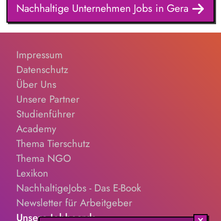
mit und sorgst für die Einhaltung aktueller steuerlicher
Nachhaltige Unternehmen Jobs in Gera
Vorgaben. Du prüfst Steuerbescheide und analysierst
steuerliche Sachverhalte auf mögliche Abweichungen. Du
unterstützt bei Betriebsprüfungen und arbeitest mit internen
sowie externen Ansprechpartnern zusammen. Du wirkst bei
Impressum
der Kontierung und Buchung steuerlicher Geschäftsvorfälle
mit.
Datenschutz
Über Uns
Unsere Partner
Studienführer
Academy
Thema Tierschutz
Thema NGO
Lexikon
NachhaltigeJobs - Das E-Book
Newsletter für Arbeitgeber
Unsere Jobboards