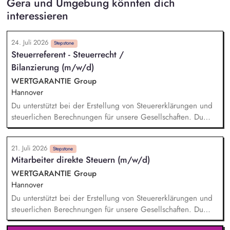
Gera und Umgebung könnten dich
interessieren
24. Juli 2026
Stepstone
Steuerreferent - Steuerrecht /
Bilanzierung (m/w/d)
WERTGARANTIE Group
Hannover
Du unterstützt bei der Erstellung von Steuererklärungen und
steuerlichen Berechnungen für unsere Gesellschaften. Du
wirkst bei der Erstellung von Steuerbilanzen und E-Bilanzen
mit und sorgst für die Einhaltung aktueller steuerlicher
21. Juli 2026
Vorgaben. Du prüfst Steuerbescheide und analysierst
Stepstone
Mitarbeiter direkte Steuern (m/w/d)
steuerliche Sachverhalte auf mögliche Abweichungen. Du
unterstützt bei Betriebsprüfungen und arbeitest mit internen
WERTGARANTIE Group
sowie externen Ansprechpersonen zusammen. Du wirkst bei
Hannover
der Kontierung und Buchung steuerlicher Geschäftsvorfälle
Du unterstützt bei der Erstellung von Steuererklärungen und
mit.
steuerlichen Berechnungen für unsere Gesellschaften. Du
wirkst bei der Erstellung von Steuerbilanzen und E-Bilanzen