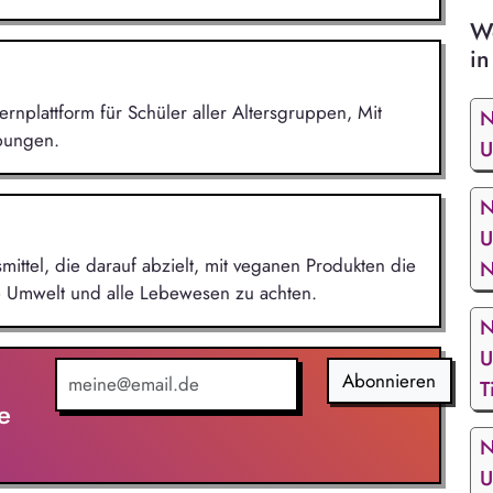
We
in
ernplattform für Schüler aller Altersgruppen, Mit
N
Übungen.
U
N
U
mittel, die darauf abzielt, mit veganen Produkten die
N
ie Umwelt und alle Lebewesen zu achten.
N
U
Abonnieren
T
e
N
U