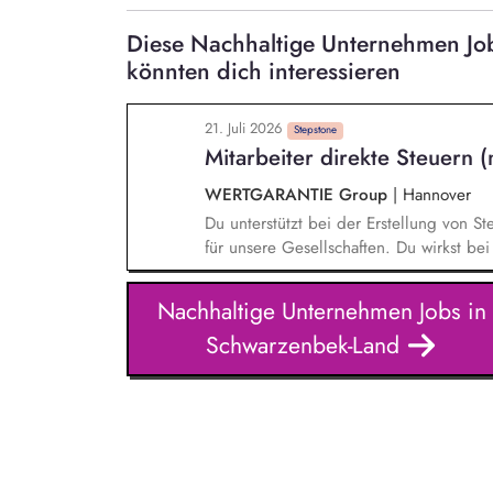
Diese Nachhaltige Unternehmen J
könnten dich interessieren
21. Juli 2026
Stepstone
Mitarbeiter direkte Steuern 
WERTGARANTIE Group
|
Hannover
Du unterstützt bei der Erstellung von 
für unsere Gesellschaften. Du wirkst be
mit und sorgst für die Einhaltung aktuel
Steuerbescheide und analysierst steuer
Nachhaltige Unternehmen Jobs in
unterstützt bei Betriebsprüfungen und ar
Schwarzenbek-Land
Ansprechpartnern zusammen. Du wirkst 
Geschäftsvorfälle mit.