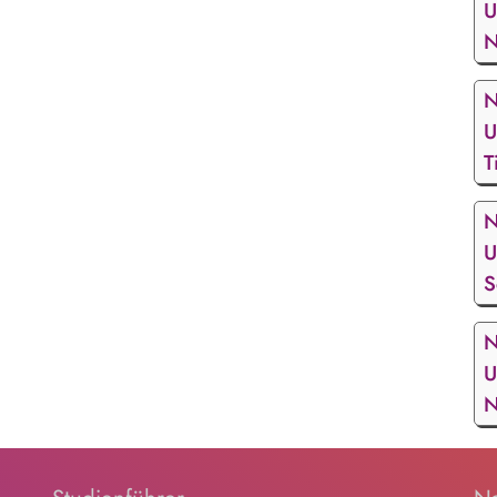
U
N
N
U
T
N
U
S
N
U
N