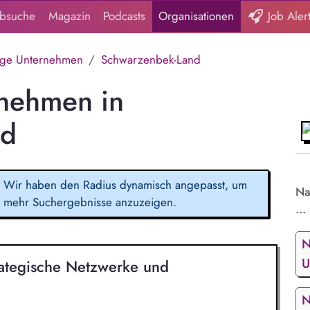
obsuche
Magazin
Podcasts
Organisationen
Job Aler
ige Unternehmen
Schwarzenbek-Land
rnehmen in
nd
Wir haben den Radius dynamisch angepasst, um
Na
mehr Suchergebnisse anzuzeigen.
...
N
U
ategische Netzwerke und
N