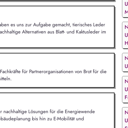
U
M
ben es uns zur Aufgabe gemacht, tierisches Leder
N
hhaltige Alternativen aus Blatt- und Kaktusleder im
U
H
N
U
Fachkräfte für Partnerorganisationen von Brot für die
tteln.
N
U
F
 der nachhaltige Lösungen für die Energiewende
N
bäudeplanung bis hin zu E-Mobilität und
U