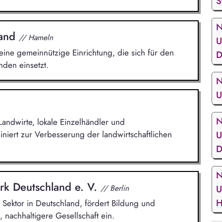
S
N
land
// Hameln
U
ine gemeinnützige Einrichtung, die sich für den
D
den einsetzt.
N
U
N
r Landwirte, lokale Einzelhändler und
iert zur Verbesserung der landwirtschaftlichen
U
D
N
rk Deutschland e. V.
// Berlin
U
H
Sektor in Deutschland, fördert Bildung und
e, nachhaltigere Gesellschaft ein.