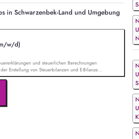
S
obs in Schwarzenbek-Land und Umgebung
N
U
N
(m/w/d)
Steuererklärungen und steuerlichen Berechnungen
N
i der Erstellung von Steuerbilanzen und E-Bilanzen
U
ler steuerlicher Vorgaben. Du prüfst
S
liche Sachverhalte auf mögliche Abweichungen. Du
beitest mit internen sowie externen
bei der Kontierung und Buchung steuerlicher
N
U
K
N