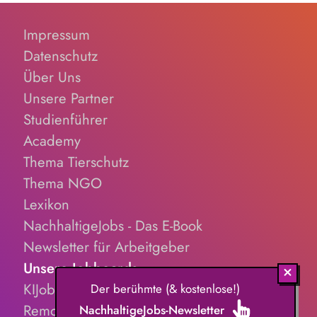
Impressum
Datenschutz
Über Uns
Unsere Partner
Studienführer
Academy
Thema Tierschutz
Thema NGO
Lexikon
NachhaltigeJobs - Das E-Book
Newsletter für Arbeitgeber
Unsere Jobboards
KIJobs.de
Der berühmte (& kostenlose!)
RemoteJobs.de
NachhaltigeJobs-Newsletter