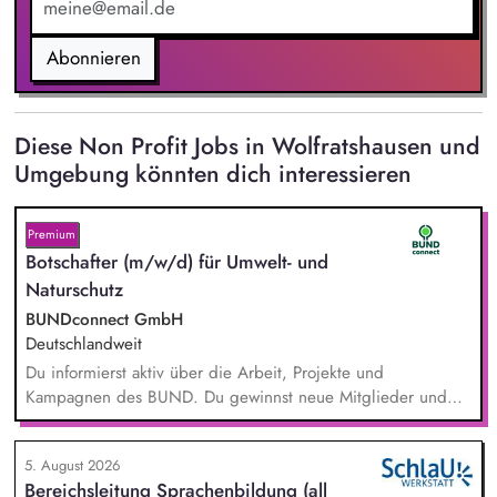
Abonnieren
Diese Non Profit Jobs in Wolfratshausen und
Umgebung könnten dich interessieren
Premium
Botschafter (m/w/d) für Umwelt- und
Naturschutz
BUNDconnect GmbH
Deutschlandweit
Du informierst aktiv über die Arbeit, Projekte und
Kampagnen des BUND. Du gewinnst neue Mitglieder und
stärkst damit langfristig den Umwelt- und Naturschutz. Du
beantwortest Fragen zu Umwelt-, Arten- und Klimaschutz nach
5. August 2026
bestem Wissen und Gewissen. Du unterstützt Kampagnen
Bereichsleitung Sprachenbildung (all
und Aktionen, beispielsweise durch das Sammeln von