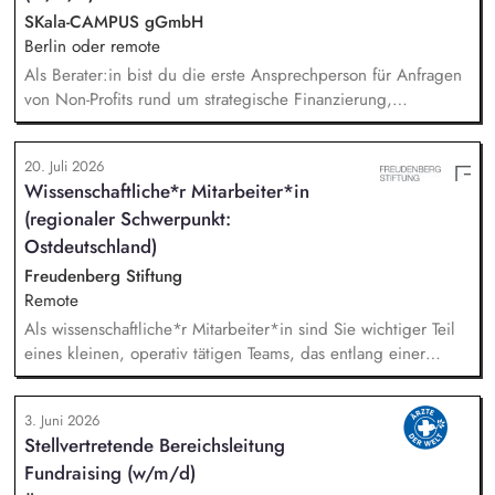
bereichsübergreifende Themen ein.
SKala-CAMPUS gGmbH
Berlin oder remote
Als Berater:in bist du die erste Ansprechperson für Anfragen
von Non-Profits rund um strategische Finanzierung,
Finanzmanagement und Fundraising. Dabei entwickelst du
den gesamten Prozess von der Anfrage über
20. Juli 2026
Angebotserstellung bis zur eigenverantwortlichen Umsetzung.
Wissenschaftliche*r Mitarbeiter*in
Auf Basis der jeweiligen Herausforderungen entwickelst du
(regionaler Schwerpunkt:
passgenaue Beratungsprozesse und berätst Organisationen zu
zentralen Fragen ihrer finanziellen Steuerung und
Ostdeutschland)
strategischen Weiterentwicklung.
Freudenberg Stiftung
Remote
Als wissenschaftliche*r Mitarbeiter*in sind Sie wichtiger Teil
eines kleinen, operativ tätigen Teams, das entlang einer
klaren Programmatik langfristig soziale Innovation
implementiert. Sie unterstützen die Geschäftsführung bei der
3. Juni 2026
Umsetzung der Stiftungsprogrammatik und entwickeln dabei
Stellvertretende Bereichsleitung
die Internationalisierungsstrategie der Stiftung weiter. Sie
Fundraising (w/m/d)
übersetzen wissenschaftliche Erkenntnisse in