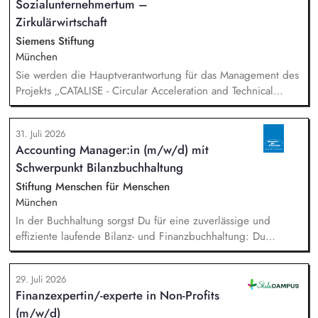
Sozialunternehmertum –
Alphabetisierung in der Grundschule.
Zirkulärwirtschaft
Siemens Stiftung
München
Sie werden die Hauptverantwortung für das Management des
Projekts „CATALISE - Circular Acceleration and Technical
Assistance for Local Innovation and Sustainable Enterprises
31. Juli 2026
Accounting Manager:in (m/w/d) mit
Schwerpunkt Bilanzbuchhaltung
Stiftung Menschen für Menschen
München
In der Buchhaltung sorgst Du für eine zuverlässige und
effiziente laufende Bilanz- und Finanzbuchhaltung: Du
bearbeitest Bankgeschäfte, Kreditoren und Debitoren,
wickelst den Zahlungsverkehr ab und unterstützt bei Lohn-
29. Juli 2026
und Gehaltsabrechnung sowie im Steuer- und Meldewesen.
Finanzexpertin/-experte in Non-Profits
Zudem übernimmst Du eigenständig Abschlussarbeiten sowie
(m/w/d)
Kosten- und Leistungsrechnung und bringst Dich in