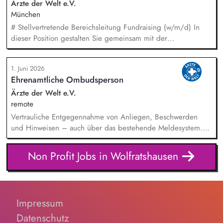
alltagsangebundene Handlungsansätze entlang unserer
Ärzte der Welt e.V.
Stiftungsprogrammatik.
München
# Stellvertretende Bereichsleitung Fundraising (w/m/d) In
dieser Position gestalten Sie gemeinsam mit der
Bereichsleitung die strategische Weiterentwicklung des
Fundraisings und übernehmen Führungs- sowie
1. Juni 2026
Steuerungsaufgaben in einem dynamischen Umfeld. Ein
Ehrenamtliche Ombudsperson
Schwerpunkt Ihrer Tätigkeit liegt in der Führung und
Weiterentwicklung des Dialogmarketing-Teams: strategische
Ärzte der Welt e.V.
Weiterentwicklung des Dialogmarketings, fachliche Leitung
remote
und Koordination des Teams, Entwicklung und Optimierung
Vertrauliche Entgegennahme von Anliegen, Beschwerden
von Maßnahmen sowie Identifikation neuer
und Hinweisen – auch über das bestehende Meldesystem.
Fundraisingpotenziale.
Vermittlung bei Konflikten und Unterstützung bei
Klärungsprozessen. Konzeption und Durchführung von
Non Profit Jobs in Wolfratshausen
Schulungen und Sensibilisierungsformaten. Mitwirkung an der
Weiterentwicklung von Leitlinien, Verhaltenskodizes und dem
Meldesystem. Förderung einer offenen Feedback- und
Beschwerdekultur innerhalb der Organisation.
Impressum
Datenschutz