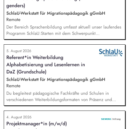
genders)
Unterschriften für Petitionen.
SchlaU-Werkstatt für Migrationspädagogik gGmbH
Remote
Der Bereich Sprachenbildung umfasst aktuell unser laufendes
Programm SchlaU:Starten mit dem Schwerpunkt
"Alphabetisierung in DaZ für die Grundschule" sowie
zukünftig weitere auf Unterrichtsmaterial bezogene Projekte
5. August 2026
mit den Schwerpunkten sprachensensibles und
Referent*in Weiterbildung
rassismuskritisches Deutschlernen von der Grundschule bis in
Alphabetisierung und Lesenlernen in
die Berufliche Bildung. Der Bereich Sprachenbildung
entwickelt in seinen Projekten dazu zielgruppengerechte und
DaZ (Grundschule)
innovative Unterrichtsmaterialien und begleitet pädagogische
SchlaU-Werkstatt für Migrationspädagogik gGmbH
Fachkräfte mit daran angeschlossenen
Remote
Weiterbildungsangeboten online wie offline.
Du begleitest pädagogische Fachkräfte und Schulen in
verschiedenen Weiterbildungsformaten von Präsenz und
Online-Workshops bis hin zu pädogischen Tagen und erstellst
Online-Selbstlernkurse für unsere Plattform schlau-lernen.org.
4. August 2026
Die inhaltlichen Schwerpunkte liegen dabei auf den
Projektmanager*in (m/w/d)
Bereichen Lesen lernen, Mehrsprachigkeitsbewusstsein und