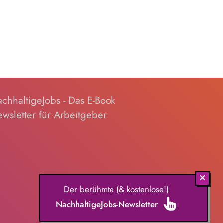
chhaltigeJobs - Das E-Book
wsletter für Arbeitgeber
Der berühmte (& kostenlose!)
NachhaltigeJobs-Newsletter