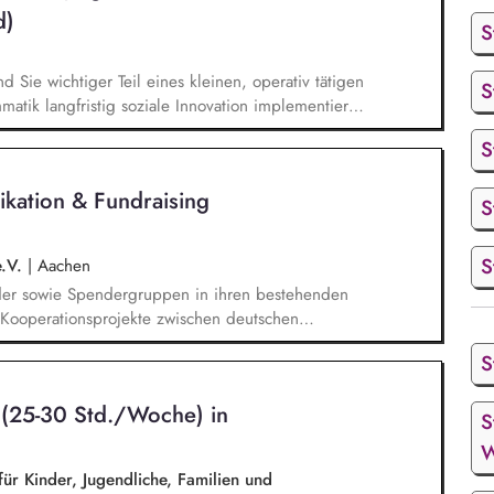
d)
S
nd Sie wichtiger Teil eines kleinen, operativ tätigen
S
atik langfristig soziale Innovation implementiert.
bei der Umsetzung der Stiftungsprogrammatik und
S
gsstrategie der Stiftung weiter. Sie übersetzen
agsangebundene Handlungsansätze entlang unserer
kation & Fundraising
S
S
e.V.
|
Aachen
der sowie Spendergruppen in ihren bestehenden
 (Kooperationsprojekte zwischen deutschen
wicklungshilfeprojekten) und fördern den Aufbau
S
ungen. Spenderbetreuung - Kommunikation und
Spendenaufkommen; Identifikation geeigneter
n (25-30 Std./Woche) in
 bei Problemen mit Projekten in enger
S
ligten Kolleg/innen.
W
ür Kinder, Jugendliche, Familien und