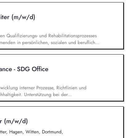
 Bewertung von Leistungsnachweisen und
begleitung der Auszubildenden sowie enge
iter (m/w/d)
 Praxiseinrichtungen
n Qualifizierungs- und Rehabilitationsprozesses
menden in persönlichen, sozialen und beruflichen
n- und Belastungssituationen sowie Entwicklung
Begleitung individueller Förder- und
ostenträgern/Reha-Trägern, Betrieben,
ance - SDG Office
partnern
wicklung interner Prozesse, Richtlinien und
altigkeit. Unterstützung bei der
nternehmens- und Produktebene mit Schwerpunkt
regulatorischer Entwicklungen und Markttrends im
itung und Koordination erforderlicher Maßnahmen.
er (m/w/d)
Begleitung interner und externer Prüfungen.
ger Finanzprodukte (Markt- und
ter, Hagen, Witten, Dortmund,
nzeptionelle Mitarbeit).