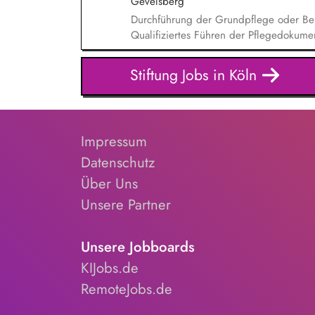
Gevelsberg
Durchführung der Grundpflege oder Be
Qualifiziertes Führen der Pflegedokumen
Pflegequalität Entwicklung und Umsetz
Stiftung Jobs in Köln
Impressum
Datenschutz
Über Uns
Unsere Partner
Unsere Jobboards
KIJobs.de
RemoteJobs.de