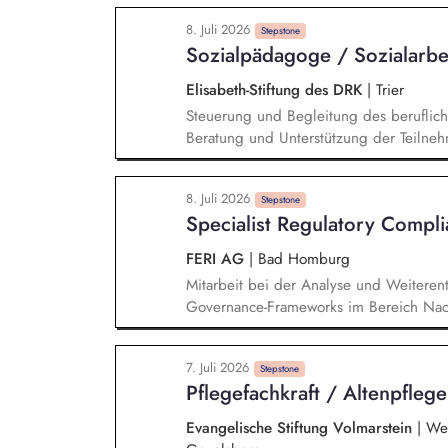
Ausbildung Planung, Durchführung und
8. Juli 2026
Prüfungen in Theorie und Praxis Praxis
Stepstone
Sozialpädagoge / Sozialarbe
Zusammenarbeit mit den kooperierenden
Elisabeth-Stiftung des DRK
|
Trier
Steuerung und Begleitung des berufliche
Beratung und Unterstützung der Teilneh
Fragestellungen Unterstützung bei Krise
individueller Perspektiven Planung und 
8. Juli 2026
Coachingprozesse Zusammenarbeit mit K
Stepstone
Specialist Regulatory Compli
Beratungsstellen und weiteren Netzwerk
FERI AG
|
Bad Homburg
Mitarbeit bei der Analyse und Weiterent
Governance-Frameworks im Bereich Nachh
Nachhaltigkeitsberichterstattung auf U
auf der SFDR-Regulatorik. Beobachtung 
7. Juli 2026
Bereich Sustainable Finance sowie Able
Stepstone
Pflegefachkraft / Altenpfleg
Dokumentation von ESG-Prozessen sowie 
Mitarbeit bei der Entwicklung nachhalti
Evangelische Stiftung Volmarstein
|
Wet
Wettbewerbsanalysen, Präsentationen, ko