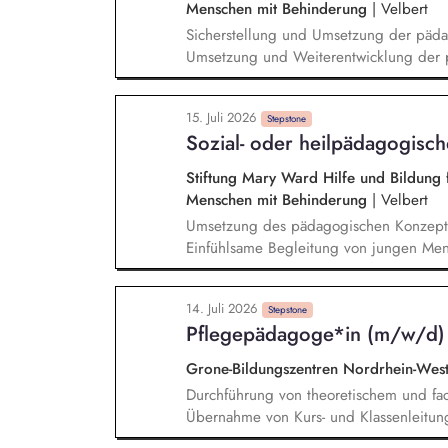
Menschen mit Behinderung
|
Velbert
Sicherstellung und Umsetzung der päd
Umsetzung und Weiterentwicklung der 
Entwicklungsprozessen und Erstellung v
Durchführung und Nachbereitung der 
15. Juli 2026
Beobachtung der Kinder hinsichtlich ihr
Stepstone
Sozial- oder heilpädagogisc
Entwicklungsaufgaben Vertrauensvolle Z
und Durchführung von Elterngesprächen
Stiftung Mary Ward Hilfe und Bildung f
Menschen mit Behinderung
|
Velbert
Umsetzung des pädagogischen Konzepte
Einfühlsame Begleitung von jungen Mens
pädagogischen Alltags, auch in unvorhe
pädagogischen Arbeit und Erstellung vo
14. Juli 2026
Stepstone
Pflegepädagoge*in (m/w/d)
Grone-Bildungszentren Nordrhein-Wes
Durchführung von theoretischem und fac
Übernahme von Kurs- und Klassenleitun
Pädagogische Begleitung und Beratung