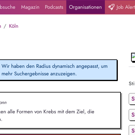
obsuche
Magazin
Podcasts
Organisationen
Job Aler
n
Köln
Wir haben den Radius dynamisch angepasst, um
mehr Suchergebnisse anzuzeigen.
Sti
S
onn
en alle Formen von Krebs mit dem Ziel, die
S
.
S