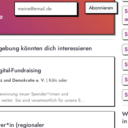
Abonnieren
S
e
a
S
gebung könnten dich interessieren
S
S
ital-Fundraising
S
enz und Demokratie e. V.
|
Köln oder
S
 Gewinnung neuer Spender*innen und
weiter. Sie sind verantwortlich für unsere E-
 - angefangen bei der Planung,
We
swahl übers Texten bis hin zur technischen
 Optimierung und Weiterentwicklung.
in
ter*in (regionaler