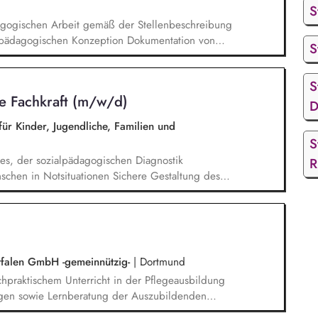
S
agogischen Arbeit gemäß der Stellenbeschreibung
pädagogischen Konzeption Dokumentation von
S
on Entwicklungsberichten Vorbereitung,
abgestimmten pädagogischen Angebote
S
es Entwicklungsstandes, Stärken und
he Fachkraft (m/w/d)
usammenarbeit mit den Familien (inkl. Planung
D
)
ür Kinder, Jugendliche, Familien und
S
s, der sozialpädagogischen Diagnostik
R
chen in Notsituationen Sichere Gestaltung des
rsehbaren Situationen Dokumentation der
n Diagnostikberichten
tfalen GmbH -gemeinnützig-
|
Dortmund
hpraktischem Unterricht in der Pflegeausbildung
gen sowie Lernberatung der Auszubildenden
 von Bildungsteilnehmenden während der