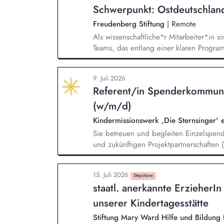
Schwerpunkt: Ostdeutschlan
Freudenberg Stiftung
|
Remote
Als wissenschaftliche*r Mitarbeiter*in si
Teams, das entlang einer klaren Programm
Sie unterstützen die Geschäftsführung 
entwickeln dabei die Internationalisierun
9. Juli 2026
wissenschaftliche Erkenntnisse in allt
Referent/in Spenderkommuni
Stiftungsprogrammatik.
(w/m/d)
Kindermissionswerk ,Die Sternsinger' 
Sie betreuen und begleiten Einzelspen
und zukünftigen Projektpartnerschaften
Spendergruppen und internationalen Ent
langfristiger, vertrauensvoller Bezieh
15. Juli 2026
Abstimmung zu Projekten, Budgets und 
Stepstone
staatl. anerkannte ErzieherI
Projekte, deeskalierende Kommunikation
Abstimmung mit dem Vorstand und betei
unserer Kindertagesstätte
Stiftung Mary Ward Hilfe und Bildung f