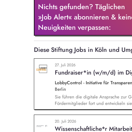
Nichts gefunden? Täglichen
»Job Alert« abonnieren & kein
Neuigkeiten verpassen:
Diese Stiftung Jobs in Köln und Um
27. Juli 2026
Fundraiser*in (w/m/d) im Dig
LobbyControl - Initiative für Transpar
Berlin
Sie führen die digitale Ansprache zur
Fördermitglieder fort und entwickeln sie 
Mailings und steuern diese ganzheitlich
Zielgruppensegmentierung und Themenau
20. Juli 2026
Abwicklung und deren kontinuierlichen
Wissenschaftliche*r Mitarbei