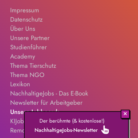
Impressum
Datenschutz
Über Uns
Unsere Partner
Studienführer
Academy
Thema Tierschutz
Thema NGO
Lexikon
NachhaltigeJobs - Das E-Book
Newsletter für Arbeitgeber
Unsere Jobboards
KIJobs.de
Der berühmte (& kostenlose!)
RemoteJobs.de
NachhaltigeJobs-Newsletter