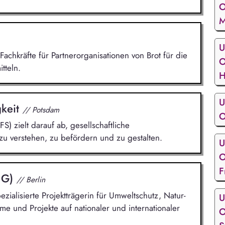
O
M
U
Fachkräfte für Partnerorganisationen von Brot für die
O
tteln.
H
U
gkeit
// Potsdam
O
FS) zielt darauf ab, gesellschaftliche
zu verstehen, zu befördern und zu gestalten.
U
O
F
ZUG)
// Berlin
zialisierte Projektträgerin für Umweltschutz, Natur-
U
e und Projekte auf nationaler und internationaler
O