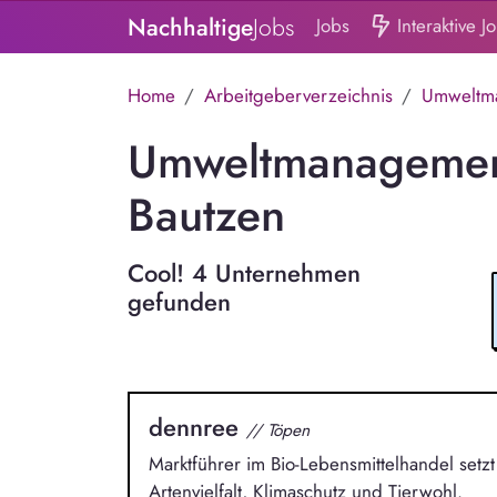
Nachhaltige
Jobs
Jobs
Interaktive J
Home
Arbeitgeberverzeichnis
Umweltma
Umweltmanagement
Bautzen
Cool! 4 Unternehmen
gefunden
dennree
// Töpen
Marktführer im Bio-Lebensmittelhandel setzt
Artenvielfalt, Klimaschutz und Tierwohl.