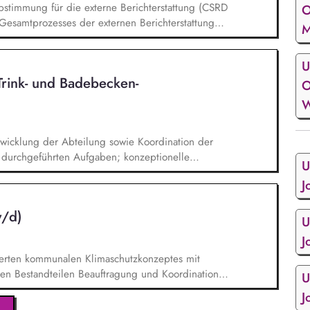
stimmung für die externe Berichterstattung (CSRD
O
esamtprozesses der externen Berichterstattung
M
 qualitativ hochwertigen Umsetzung in
chbereichen Entwicklung & Einführung des
U
ent Analysieren regulatorischer
Trink- und Badebecken­
 sowie entsprechende gesetzliche
O
fbau und Weiterentwicklung von internen
W
wicklung der Abteilung sowie Koordination der
g durchgeführten Aufgaben; konzeptionelle
U
beckenwasserhygiene; d. h. Erkennen neuer
J
rf über die Bewertung gesundheitlicher Risiken
darf (z. B. UBA-Empfehlungen, technisches
w/d)
U
J
rierten kommunalen Klimaschutzkonzeptes mit
en Bestandteilen Beauftragung und Koordination
U
, Begleitung und Projektmanagement von
J
Umsetzung von wirkungsvollen Klimaschutz-