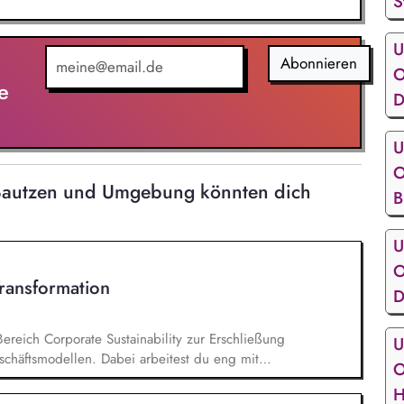
S
U
Abonnieren
O
e
D
U
O
Bautzen und Umgebung könnten dich
B
U
O
Transformation
D
Bereich Corporate Sustainability zur Erschließung
U
chäftsmodellen. Dabei arbeitest du eng mit
O
entwickelst dieses gemeinsam mit erfahrenen
H
ufgaben gehören vor allem: Strategieentwicklung: