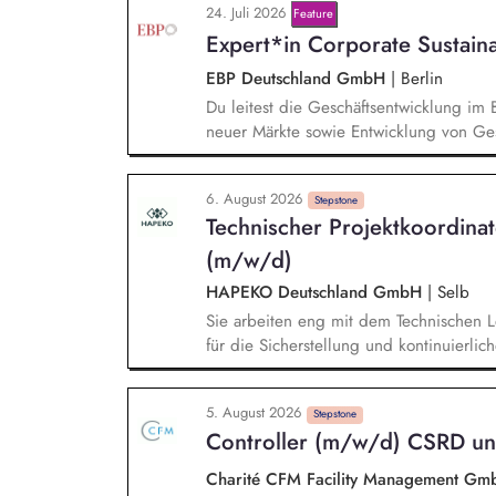
24. Juli 2026
Feature
Entwurf und Umsetzung von Wachstumsst
Expert*in Corporate Sustain
Frühzeitige Identifikation von Branchen
Aufbau von strategischen Partnerschaft
EBP Deutschland GmbH
|
Berlin
Aufträgen, Neukunden und Projekten.
Du leitest die Geschäftsentwicklung im 
neuer Märkte sowie Entwicklung von Ges
einem bestehenden Team zusammen und 
Projektleiter*innen weiter. Zu Deinen A
6. August 2026
Trendanalysen, Partnermanagement sowi
Stepstone
Technischer Projektkoordina
Projekten.
(m/w/d)
HAPEKO Deutschland GmbH
|
Selb
Sie arbeiten eng mit dem Technischen
für die Sicherstellung und kontinuierli
analysieren technische Störungen, koor
begleiten nachhaltige Lösungen bis zur
5. August 2026
Prozesse in den Bereichen Recycling, W
Stepstone
Controller (m/w/d) CSRD u
Umweltmanagement und stellen die Einha
planen und begleiten technische Optimie
Charité CFM Facility Management G
und entwickeln Produktions- und Anlagen