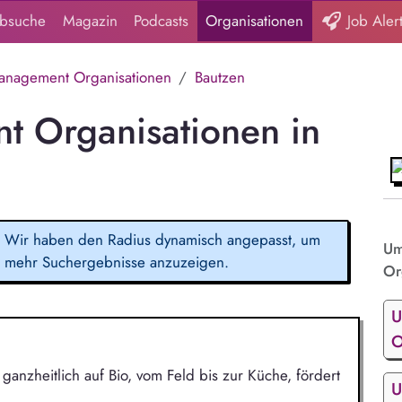
obsuche
Magazin
Podcasts
Organisationen
Job Aler
nagement Organisationen
Bautzen
 Organisationen in
Wir haben den Radius dynamisch angepasst, um
Um
mehr Suchergebnisse anzuzeigen.
Or
U
O
 ganzheitlich auf Bio, vom Feld bis zur Küche, fördert
U