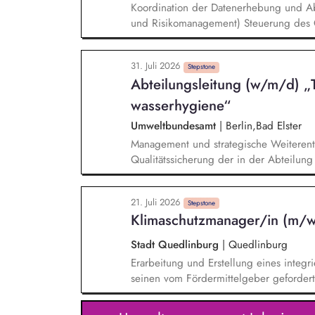
Koordination der Datenerhebung und Ab
und Risikomanagement) Steuerung des G
Sicherstellung einer fristgerechten und
Zusammenarbeit mit den beteiligten Fa
31. Juli 2026
Berichtssystem CSRD und Risikomanagem
Stepstone
Abteilungs­leitung (w/m/d) „
Nachhaltigkeitsanforderungen für CSRD
Risikomanagement Berichtspflichten Au
wasserhygiene“
Kontrollsystemen (IKS)
Umweltbundesamt
|
Berlin,Bad Elster
Management und strategische Weiterent
Qualitätssicherung der in der Abteilun
Weiterentwicklung der Trink- und Bade
Herausforderungen, vom Forschungsbeda
21. Juli 2026
und Empfehlungen für den Regelungsbe
Stepstone
Klimaschutzmanager/in (m/
Regelwerk, WHO Guidance)
Stadt Quedlinburg
|
Quedlinburg
Erarbeitung und Erstellung eines integ
seinen vom Fördermittelgeber gefordert
von externen Drittanbietern Initiierung
Maßnahmen und Projekten Prüfung und 