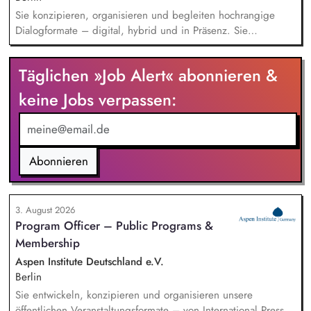
Sie konzipieren, organisieren und begleiten hochrangige
Dialogformate – digital, hybrid und in Präsenz. Sie
identifizieren aktuelle Entwicklungen in den Bereichen
Handel, Technologie, Geopolitik und wirtschaftliche
Täglichen »Job Alert« abonnieren &
Sicherheit und bereiten diese für Veranstaltungen,
Hintergrundgespräche, Publikationen und politische
keine Jobs verpassen:
Diskussionen auf. Sie identifizieren und gewinnen
Referent*innen sowie Diskussionspartner aus Politik,
Wirtschaft, Wissenschaft und Zivilgesellschaft.
Abonnieren
3. August 2026
Program Officer – Public Programs &
Membership
Aspen Institute Deutschland e.V.
Berlin
Sie entwickeln, konzipieren und organisieren unsere
öffentlichen Veranstaltungsformate – von International Press