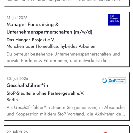
Roundtables, Deep Dive Discussions und Aspen Fireside
Chats bis hin zu besonderen Formaten wie der Aspen
31. Juli 2026
Summer Party, der Aspen Gala und neuen
Manager Fundraising &
Veranstaltungsformaten. Sie identifizieren aktuelle politische
Unternehmenspartnerschaften (m/w/d)
Themen und gewinnen hochrangige Referentinnen sowie
Diskussionspartnerinnen aus Politik, Wirtschaft, Wissenschaft,
Das Hunger Projekt e.V.
Medien und Zivilgesellschaft.
München oder Homeoffice, hybrides Arbeiten
Du betreust bestehende Unternehmenspartnerschaften und
private Förderer & Förderinnen, und entwickelst die
Zusammenarbeit systematisch weiter. Du identifizierst neue
Unternehmen und Förderer & Förderinnen und sprichst sie
30. Juli 2026
aktiv an. Du planst und setzt Fundraising-Maßnahmen
Geschäftsführer*in
eigenständig um und verfolgst deren Ergebnisse. Du
arbeitest eng mit der Landesdirektion, dem Marketing und
StoP-Stadtteile ohne Partnergewalt e.V.
unseren Programmkollegen zusammen.
Berlin
Als Geschäftsführer*in steuern Sie gemeinsam, in Absprache
und Kooperation mit dem StoP Vorstand, die Aktivitäten der
Bundesfachstelle StoP. Im Einzelnen bedeutet das:
Projektmanagement und Verantwortung für die Umsetzung
29. Juli 2026