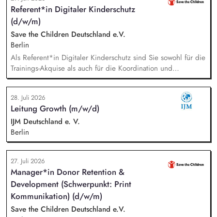
des Gesamtprojektes, Gesamtsteuerung und Sicherstellung
Referent*in Digitaler Kinderschutz
des wirtschaftlichen Betriebes der Geschäftsstelle und des
(d/w/m)
Vereins (Finanzierung, Controlling), Akquise von
Fördermitteln und Spenden sowie Personalverantwortung für
Save the Children Deutschland e.V.
die Bundesfachstelle mit 4 Mitarbeitenden.
Berlin
Als Referent*in Digitaler Kinderschutz sind Sie sowohl für die
Trainings-Akquise als auch für die Koordination und
Durchführung von ca. zweistündigen Workshops
verantwortlich. Identifikation, Ansprache und Akquise von
28. Juli 2026
Institutionen und Organisationen für Trainings zum sensiblen
Leitung Growth (m/w/d)
Umgang mit Kinderfotos und -videos (z. B. Kitas, Schulen,
Sportvereine und -verbände, Jugendverbände,
IJM Deutschland e. V.
Kinder-/Jugendreiseveranstalter). Eigenständige Konzeption
Berlin
und Durchführung zielgruppengerechter Trainings in
digitalen Formaten sowie in Präsenz bei Auftraggebern.
27. Juli 2026
Manager*in Donor Retention &
Development (Schwerpunkt: Print
Kommunikation) (d/w/m)
Save the Children Deutschland e.V.