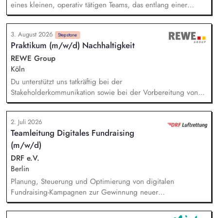
eines kleinen, operativ tätigen Teams, das entlang einer
klaren Programmatik langfristig soziale Innovation
implementiert. Sie unterstützen die Geschäftsführung bei der
3. August 2026
Umsetzung der Stiftungsprogrammatik und entwickeln dabei
Stepstone
Praktikum (m/w/d) Nachhaltigkeit
die Internationalisierungsstrategie der Stiftung weiter. Sie
übersetzen wissenschaftliche Erkenntnisse in
REWE Group
alltagsangebundene Handlungsansätze entlang unserer
Köln
Stiftungsprogrammatik.
Du unterstützt uns tatkräftig bei der
Stakeholderkommunikation sowie bei der Vorbereitung von
internen und externen Veranstaltungen. Du unterstützt
eigenständig die Planung und Durchführung von Projekten im
2. Juli 2026
Kontext Nachhaltigkeit. Bei der Mitarbeit im Rahmen der
Teamleitung Digitales Fundraising
Nachhaltigkeitsberichtserstattung. Mitwirkung bei der Planung
(m/w/d)
und Durchführung von Nachhaltigkeitsprojekten (z.B. durch
die Erstellung von Präsentationen, Projektdokumentationen
DRF e.V.
und Analysen sowie durch die Vorbereitung und Begleitung
Berlin
interner Termine).
Planung, Steuerung und Optimierung von digitalen
Fundraising-Kampagnen zur Gewinnung neuer
Unterstützerinnen und Unterstützer. Weiterentwicklung und
Umsetzung von Performance-Marketing-Maßnahmen (Display-,