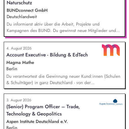
Naturschutz
BUNDconnect GmbH
Deutschlandweit
Du informierst aktiv über die Arbeit, Projekte und
Kampagnen des BUND. Du gewinnst neue Mitglieder und
stärkst damit langfristig den Umwelt- und Naturschutz. Du
beantwortest Fragen zu Umwelt-, Arten- und Klimaschutz nach
4. August 2026
bestem Wissen und Gewissen. Du unterstützt Kampagnen
Account Executive - Bildung & EdTech
und Aktionen, beispielsweise durch das Sammeln von
Unterschriften für Petitionen.
Magma Mathe
Berlin
Du verantwortest die Gewinnung neuer Kund:innen (Schulen
& Schulträger) in ganz Deutschland - von der
Leadgenerierung bis zum Vertragsabschluss. Dabei arbeitest
du sowohl mit selbst generierten Leads als auch mit
3. August 2026
qualifizierten Inbound-Anfragen in einem typischen Sales-
(Senior) Program Officer – Trade,
Zyklus von rund zwei Monaten. Außerdem repräsentierst du
Technology & Geopolitics
uns auf Messen, Konferenzen und Veranstaltungen im
Bildungsbereich und trägst aktiv dazu bei, unsere Marke in
Aspen Institute Deutschland e.V.
Deutschland zu etablieren.
Berlin