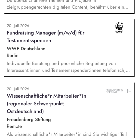
Du übersetzt unsere Themen und Projekte in
Digital Communications)
zielgruppengerechten digitalen Content, behältst über ein
systematisches Performance-Tracking den Erfolg unserer
Seiten und Mailings im Blick und berätst das Team als
20. Juli 2026
strategische*r Sparringspartner*in für digitale Trends,
Fundraising Manager (m/w/d) für
Plattformfragen und den Einsatz von KI. Du übernimmst die
Testamentsspenden
technische und operative Betreuung unserer gesamten
Webseiten-Landschaft und verantwortest die strategische
WWF Deutschland
Weiterentwicklung von HubSpot.
Berlin
Individuelle Beratung und persönliche Begleitung von
Interessent:innen und Testamentsspender:innen telefonisch,
per E-Mail sowie bei persönlichen Gesprächen. Strategische
Weiterentwicklung des Erbschaftsfundraisings und der Donor
20. Juli 2026
Journeys – von der Lead-Akquise über Stewardship bis hin
Wissenschaftliche*r Mitarbeiter*in
zur individuellen Förder:innen-Kommunikation. Systematische
(regionaler Schwerpunkt:
Planung, Steuerung und Umsetzung von Werbemaßnahmen,
Nachlass-Mailings oder Telefonie-Aktionen sowie die
Ostdeutschland)
Durchführung von analogen und digitalen Veranstaltungen.
Freudenberg Stiftung
Remote
Als wissenschaftliche*r Mitarbeiter*in sind Sie wichtiger Teil