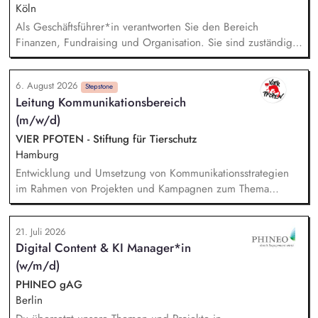
Köln
Als Geschäftsführer*in verantworten Sie den Bereich
Finanzen, Fundraising und Organisation. Sie sind zuständig
für die Finanzplanung, das Controlling und die Organisation
des Rechnungswesens. Sie leiten das Fundraising-Team und
6. August 2026
entwickeln eine nachhaltige Fundraising Strategie. Sie sind
Stepstone
Leitung Kommunikationsbereich
verantwortlich für das Personalmanagement und die operative
(m/w/d)
Steuerung von Prozessen zur Organisationsentwicklung.
VIER PFOTEN - Stiftung für Tierschutz
Hamburg
Entwicklung und Umsetzung von Kommunikationsstrategien
im Rahmen von Projekten und Kampagnen zum Thema
Tierschutz. Aufbau und Pflege eines starken, einheitlichen
Markenauftritts von VIER PFOTEN Deutschland. Entwicklung
21. Juli 2026
von Social-Media-Strategien und Zielgruppen-Definitionen.
Digital Content & KI Manager*in
Monitoring externer Trends, um aufkommende Themen
(w/m/d)
frühzeitig zu erkennen und zeitnahe, wirkungsvolle
Kommunikationsstrategien zu gewährleisten. Budgetplanung
PHINEO gAG
und Kostenstellenmanagement. Fachliche Führung der
Berlin
Mitarbeitenden (Öffentlichkeitsarbeit, Brand und Content,