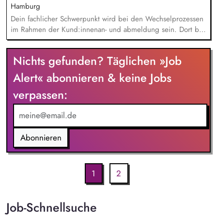
und das Gewinnen von (neuen) Spender*innen, Organisation
Hamburg
und Begleitung der etwa jährlich stattfindenden
Dein fachlicher Schwerpunkt wird bei den Wechselprozessen
Dialogseminare.
im Rahmen der Kund:innenan- und abmeldung sein. Dort bist
du für die eigenverantwortliche Bearbeitung aller anfallenden
Aufgaben zuständig. Im Austausch mit Marktpartnern, den
Nichts gefunden? Täglichen »Job
Kund:innen und angrenzenden Fachbereichen klärst du
offene Fragen und findest gemeinsam Lösungen. Du bist der
Alert« abonnieren & keine Jobs
Second-Level-Support für den Kundenservice und
verpassen:
Geschäftskundenvertrieb.
Abonnieren
1
2
Job-Schnellsuche