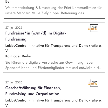
Berlin
Weiterentwicklung & Umsetzung der Print Kommunikation für
unsere Standard Value Zielgruppe. Betreuung des
postalischen Mailing-Programm inkl. der Spendenmagazine
und Spendenaufrufe sowie der Print Kommunikation innerhalb
27. Juli 2026
unserer Donor Journeys. Ko-Produktion von Content für die
Fundraiser*in (w/m/d) im Digital-
Print Kommunikation in enger Zusammenarbeit mit dem Team
Fundraising
Brand, Content & Publikationen. Redaktion und Prüfung von
Content/Texten für andere Kanäle und Medien.
LobbyControl - Initiative für Transparenz und Demokratie e.
V.
Köln oder Berlin
Sie führen die digitale Ansprache zur Gewinnung neuer
Spender*innen und Fördermitglieder fort und entwickeln sie
weiter. Sie sind verantwortlich für unsere E-Mailings und
steuern diese ganzheitlich - angefangen bei der Planung,
27. Juli 2026
Zielgruppensegmentierung und Themenauswahl übers Texten
Geschäftsführung für Finanzen,
bis hin zur technischen Abwicklung und deren
Fundraising und Organisation
kontinuierlichen Optimierung und Weiterentwicklung.
LobbyControl - Initiative für Transparenz und Demokratie e.
V.