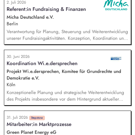
2. Juli 2026
Suchmaschinen-, Social-Media-Werbung etc.). Analyse von
Referent:in Fundraising & Finanzen
Kampagnenerfolgen, Erstellen von Reports und Ableiten von
datenbasierter Optimierungsmaßnahmen. Konzeption und
Micha Deutschland e.V.
Durchführen von A/B-Tests für Anzeigen, Landingpages und
Berlin
Conversion-Funnels.
Verantwortung für Planung, Steuerung und Weiterentwicklung
unserer Fundraisingaktivitäten. Konzeption, Koordination und
Umsetzung zentraler Fundraisingkampagnen (z. B. Frühjahr,
Jahresende, Aktionen). Aufbau, Pflege und strategische
30. Juni 2026
Weiterentwicklung der Spender:innen‑ und
Koordination Wi.e.dersprechen
Großspender:innen‑Beziehungen. Drittmittelmanagement:
Antragstellung, Berichte, Mittelabrufe und Fristenkontrolle.
Projekt Wi.e.dersprechen, Komitee für Grundrechte und
Budget‑ und Liquiditätsplanung sowie laufendes
Demokratie e.V.
Finanzmonitoring.
Köln
Konzeptionelle Planung und strategische Weiterentwicklung
des Projekts insbesondere vor dem Hintergrund aktueller
politischer Entwicklungen in den Projektregionen,
Öffentlichkeitsarbeit Print und web in Deutsch und Englisch,
31. Juli 2026
Vertretung des Projekts bei Vorträgen, Netzwerk- u.
Stepstone
Mitarbeiter:in Marktprozesse
Fundraisingveranstaltungen, Weiterentwicklung des
Privatspendenfundraisings, regelmäßige Kommunikation mit
Green Planet Energy eG