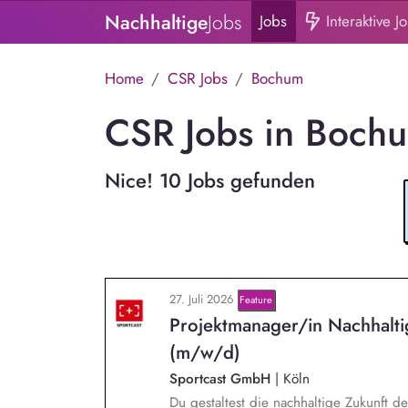
Nachhaltige
Jobs
Jobs
Interaktive J
Home
CSR Jobs
Bochum
CSR Jobs in Boch
Nice! 10 Jobs gefunden
27. Juli 2026
Feature
Projektmanager/in Nachhalt
(m/w/d)
Sportcast GmbH
|
Köln
Du gestaltest die nachhaltige Zukunft d