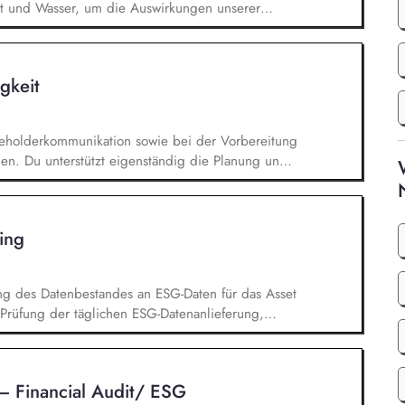
tät und Wasser, um die Auswirkungen unserer
systeme gezielt zu minimieren. Risiken und
 sowie bewertest naturbezogene Auswirkungen,
erer gesamten Wertschöpfungskette und leitest
gkeit
 KPIs steuern: Du definierst klare Ziele,
tzt diese in enger Zusammenarbeit mit den
m.
takeholderkommunikation sowie bei der Vorbereitung
gen. Du unterstützt eigenständig die Planung und
Nachhaltigkeit. Bei der Mitarbeit im Rahmen der
wirkung bei der Planung und Durchführung von
 Erstellung von Präsentationen,
ing
owie durch die Vorbereitung und Begleitung
ng des Datenbestandes an ESG-Daten für das Asset
Prüfung der täglichen ESG-Datenanlieferung,
und Weiterentwicklung von Ausschlusslisten für die
. Erstellung von Kunden-Reports auf Grundlage
latorischen Meldungen im ESG-Umfeld. Analyse
– Financial Audit/ ESG