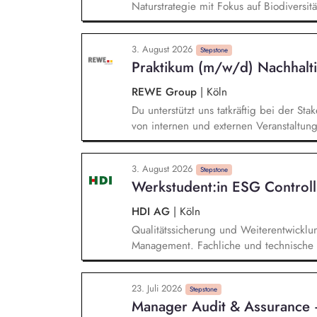
Naturstrategie mit Fokus auf Biodiversi
Unternehmensgruppe auf natürliche Öko
Chancen analysieren: Du identifizierst
3. August 2026
Risiken und Abhängigkeiten entlang uns
Stepstone
Praktikum (m/w/d) Nachhalti
daraus wirksame Maßnahmen ab. Ziele und
Messgrößen und Maßnahmenpläne und se
REWE Group
|
Köln
relevanten Fachbereichen erfolgreich u
Du unterstützt uns tatkräftig bei der S
von internen und externen Veranstaltun
Durchführung von Projekten im Kontext 
Nachhaltigkeitsberichtserstattung. Mit
3. August 2026
Nachhaltigkeitsprojekten (z.B. durch die
Stepstone
Werkstudent:in ESG Controll
Projektdokumentationen und Analysen s
interner Termine).
HDI AG
|
Köln
Qualitätssicherung und Weiterentwicklu
Management. Fachliche und technische 
Analyse von Auffälligkeiten. Erstellung 
Kapitalanlage anhand von ESG-Kriterien
23. Juli 2026
von ESG-Daten. Unterstützung bei regu
Stepstone
Manager Audit & Assurance 
und Research im ESG-Umfeld.