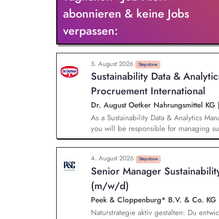
ökologische Nachhaltigkeitskennzahlen,
abonnieren & keine Jobs
deren Umsetzung sowie Erfolgskontrolle.
verpassen:
Projektmanagement bei unseren Projekte
Batteriespeicher und weiteren Zukunftst
5. August 2026
Stepstone
Sustainability Data & Analyt
Procruement International
Dr. August Oetker Nahrungsmittel KG
As a Sustainability Data & Analytics Ma
you will be responsible for managing sust
sustainability requirements into data, sy
responsible for the functional managemen
4. August 2026
landscapes, including SAP MM/BW, CO₂ 
Stepstone
Senior Manager Sustainabilit
and Sedex, ensuring that sustainability-r
and readily available for use. You will 
(m/w/d)
international sustainability activities i
Peek & Cloppenburg* B.V. & Co. KG
the implementation status of sustainabili
Naturstrategie aktiv gestalten: Du entwic