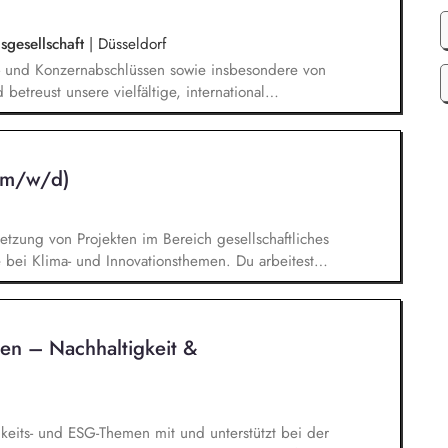
sgesellschaft
|
Düsseldorf
s- und Konzernabschlüssen sowie insbesondere von
betreust unsere vielfältige, international
plementierung von Prozessen und der Erstellung
twortest prüfungsnahe Beratungsprojekte mit dem
Dein Fachwissen in nationalen und internationalen
 (m/w/d)
tzung von Projekten im Bereich gesellschaftliches
ei Klima- und Innovationsthemen. Du arbeitest
munikation zu unseren Projekten mit. Du erstellst
ungsvorlagen und bringst deine Ideen in die
tsaktivitäten ein. Du übernimmst
en – Nachhaltigkeit &
 definierte Aufgabenbereiche sowie alltägliche
gkeits- und ESG-Themen mit und unterstützt bei der