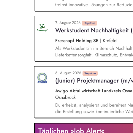
treibst innovative Lösungen zur Reduzie
der Evaluierung von Reduktionspotential
Co2e-Fußabdruck, Durchführung einer Ma
7. August 2026
Stromversorgung sowie der Koordination
Stepstone
Werkstudent Nachhaltigkeit
Fressnapf Holding SE
|
Krefeld
Als Werkstudent:in im Bereich Nachhaltig
Lieferkettensorgfalt, Klimaschutz, Entw
bei der Erstellung unseres Nachhaltigk
Auswertung. Du bist Ansprechpartner:in 
6. August 2026
und Lieferanten. Bei Nachhaltigkeitsth
Stepstone
(Junior) Projektmanager (m/
Erwartungen von Kund:innen und NGOs 
sowie Wettbewerber.
Awigo Abfallwirtschaft Landkreis Os
Osnabrück
Du erhebst, analysierst und bereitest Na
die Erstellung sowie kontinuierliche We
nach anerkannten Berichtsstandards (z.
Weiterentwicklung unseres Corporate Car
Täglichen »Job Alert«
gemeinsam mit dem Team Maßnahmen zur