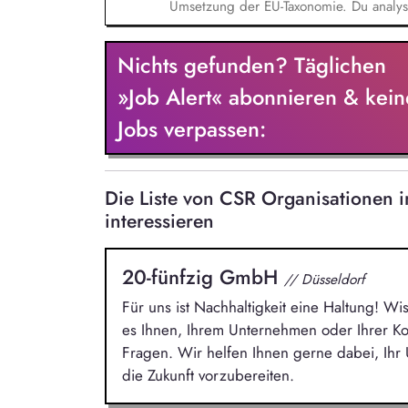
Umsetzung der EU-Taxonomie. Du analysie
leistest damit einen wichtigen Beitrag z
Präsentationen für das Finanzreporting.
Nichts gefunden? Täglichen
Business-Intelligence-Lösung (BI) zur Di
»Job Alert« abonnieren & kein
Jobs verpassen:
Die Liste von CSR Organisationen
interessieren
20-fünfzig GmbH
// Düsseldorf
Für uns ist Nachhaltigkeit eine Haltung! Wi
es Ihnen, Ihrem Unternehmen oder Ihrer 
Fragen. Wir helfen Ihnen gerne dabei, Ih
die Zukunft vorzubereiten.