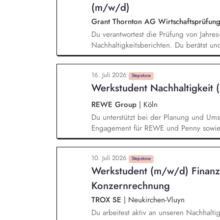
(m/w/d)
Grant Thornton AG Wirtschaftsprüfung
Du verantwortest die Prüfung von Jahre
Nachhaltigkeitsberichten. Du berätst und 
ausgerichtete Mandantschaft bei der Im
von Nachhaltigkeitsberichten. Du veran
16. Juli 2026
Schwerpunkt Nachhaltigkeit. Du bringst 
Stepstone
Werkstudent Nachhaltigkeit
(GT-)Gremien ein.
REWE Group
|
Köln
Du unterstützt bei der Planung und Umse
Engagement für REWE und Penny sowie b
aktiv bei der internen und externen Kom
Analysen, Präsentationen und Entscheid
10. Juli 2026
Weiterentwicklung unserer Nachhaltigkei
Stepstone
Werkstudent (m/w/d) Finanz
Eigenverantwortung für Teilprojekte und
Aufgaben im Team.
Konzernrechnung
TROX SE
|
Neukirchen-Vluyn
Du arbeitest aktiv an unseren Nachhalti