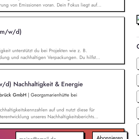
rung von Emissionen voran. Dein Fokus liegt auf
en von TV-Produktionskonzepten hinsichtlich
chbarkeitsstudie zur emissionsfreien USV-
 interner und externer Stakeholder.
 (m/w/d)
keit unterstützt du bei Projekten wie z. B.
aldung und nachhaltigen Verpackungen. Du hilfst
eitsberichts – von der Datensammlung bis zur
für unsere internationalen Ländergesellschaften
emen führst du eigenständig Analysen zu den
w/d) Nachhaltigkeit & Energie
durch und beobachtest politische Entwicklungen
nabrück GmbH
|
Georgsmarienhütte bei
chhaltigkeitskennzahlen auf und nutzt diese für
iterentwicklung unseres Nachhaltigkeitsberichts
 B. VSME). Bei der Berechnung und
bon Footprints (CCF) unterstützt du und leitest
 Emissionsreduzierung ab. Du entwickelst
Abonnieren