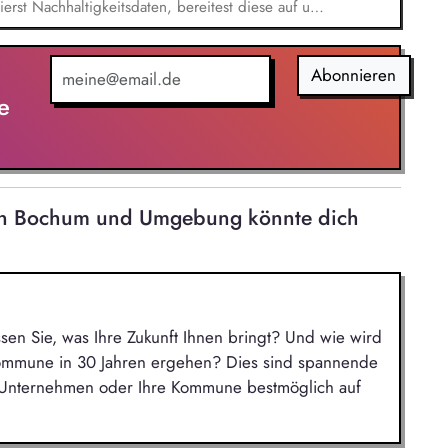
rst Nachhaltigkeitsdaten, bereitest diese auf und
um Konzernreporting. Du erstellst aussagekräftige
 Du wirkst bei der Einführung einer modernen
gitalisierung unseres Nachhaltigkeitsreportings mit.
Abonnieren
e
 in Bochum und Umgebung könnte dich
ssen Sie, was Ihre Zukunft Ihnen bringt? Und wie wird
Kommune in 30 Jahren ergehen? Dies sind spannende
r Unternehmen oder Ihre Kommune bestmöglich auf