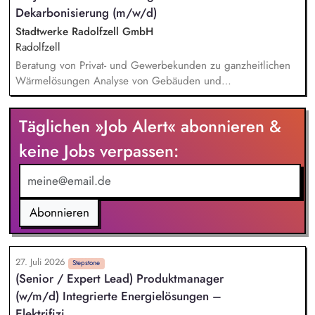
Dekarbonisierung (m/w/d)
Abnahmedokumente in Abstimmung mit dem Kunden.
Fehlerbehebung, Wartung und Instandsetzung bereits
Stadtwerke Radolfzell GmbH
installierter Systeme, um einen reibungslosen Betrieb
Radolfzell
sicherzustellen.
Beratung von Privat- und Gewerbekunden zu ganzheitlichen
Wärmelösungen Analyse von Gebäuden und
Kundenbedürfnissen sowie Entwicklung maßgeschneiderter
Energie- und Versorgungskonzepte Erstellung, Präsentation
Täglichen »Job Alert« abonnieren &
und aktive Nachverfolgung von Angeboten Ganzheitliche
Begleitung der Kunden – vom Erstkontakt bis zum
keine Jobs verpassen:
Vertragsabschluss sowie der Nachbetreuung
Eigenverantwortliche Steuerung und Umsetzung von
Projekten
Abonnieren
27. Juli 2026
Stepstone
(Senior / Expert Lead) Produktmanager
(w/m/d) Integrierte Energielösungen –
Elektrifizi...