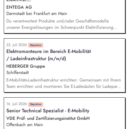
ENTEGA AG
Darmstadt bei Frankfurt am Main
Du verantwortest Produkte und/oder Geschäftsmodelle
unserer Energielösungen im Schwerpunkt Elektrifizierung
oder Wärmetransformation und entwickelst sie von der
Marktanforderung bis zur Einführung und Skalierung weiter.
23. Juli 2026
Du steuerst den wirtschaftlichen und marktseitigen Erfolg
Stepstone
Elektromonteure im Bereich E-Mobilität
deiner Produkte anhand relevanter Kennzahlen wie Umsatz,
/ Ladeinfrastruktur (m/w/d)
Ergebnisbeitrag und Kundenakzeptanz und leitest daraus
Maßnahmen ab. Du analysierst Kundenbedürfnisse,
HEBERGER Gruppe
Marktpotenziale, Wettbewerbsstrategien sowie technische und
Schifferstadt
energiewirtschaftliche Entwicklungen und übersetzt sie in
E-Mobilitäts-Ladeinfrastruktur errichten: Gemeinsam mit Ihrem
Produktstrategien, Business Cases und Roadmaps.
Team errichten und montieren Sie E-Ladesäulen für Ladeparks
- vom Verlegen der Kabel, Anschließen der Ladesäulen bis
zur Inbetriebnahme. Qualität und Arbeitssicherheit: Dabei
16. Juli 2026
achten Sie auf die Einhaltung und Dokumentation von
Stepstone
Senior Technical Spezialist - E-Mobility
Sicherheits- und Qualitätsstandards.
VDE Prüf- und Zertifizierungsinstitut GmbH
Offenbach am Main