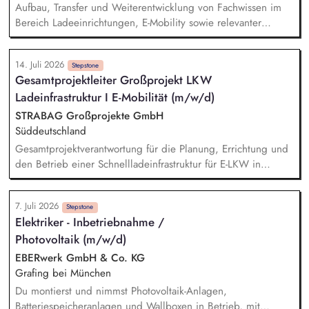
Aufbau, Transfer und Weiterentwicklung von Fachwissen im
Bereich Ladeeinrichtungen, E-Mobility sowie relevanter
regulatorischer Vorgaben, Normen und Technologien.
Durchführung und Bewertung sicherheitsrelevanter Prüfungen
14. Juli 2026
an Ladeeinrichtungen gemäß IEC 61851. Planung und
Stepstone
Gesamtprojektleiter Großprojekt LKW
Umsetzung von Konformitätsbewertungsverfahren.
Ladeinfrastruktur I E-Mobilität (m/w/d)
Durchführung und Auswertung von Kommunikationsprüfungen
zwischen Ladeinfrastruktur und Fahrzeugen (z.B. ISO 15118).
STRABAG Großprojekte GmbH
Durchführung von Kundenworkshops zur Wissensvermittlung
Süddeutschland
im Bereich E-Mobility.
Gesamtprojektverantwortung für die Planung, Errichtung und
den Betrieb einer Schnellladeinfrastruktur für E-LKW in
Südwestdeutschland. Zentraler Ansprechpartner für den
Auftraggeber, Behörden, Netzbetreiber und weitere externe
7. Juli 2026
Stakeholder. Führung und Koordination des interdisziplinären
Stepstone
Elektriker - Inbetriebnahme /
Projektteams. Aufbau und Umsetzung einer effizienten
Photovoltaik (m/w/d)
Projektorganisation sowie Einhaltung von Terminen, Kosten,
Qualität und Leistungsumfang. Verantwortung für die
EBERwerk GmbH & Co. KG
Umsetzung des wirtschaftlichen, sicheren und nachhaltigen
Grafing bei München
Betriebs der Ladeinfrastruktur sowie Transfer des Projekts in
Du montierst und nimmst Photovoltaik-Anlagen,
den Regelbetrieb.
Batteriespeicheranlagen und Wallboxen in Betrieb, mit