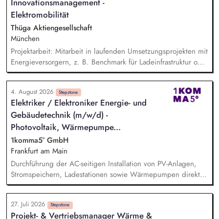
Innovationsmanagement -
Elektromobilität
Thüga Aktiengesellschaft
München
Projektarbeit: Mitarbeit in laufenden Umsetzungsprojekten mit
Energieversorgern, z. B. Benchmark für Ladeinfrastruktur oder
beim Aufbau von E-Lkw Mobilitätsprodukten. Markt- und
Technologieanalyse: Recherche und Auswertung von Trends,
4. August 2026
Technologien, Marktdaten und Hochlaufkurven als
Stepstone
Elektriker / Elektroniker Energie- und
Entscheidungsgrundlage für strategische Fragestellungen.
Gebäudetechnik (m/w/d) -
Geschäftsmodellentwicklung: Unterstützung bei der
Konzeption innovativer Geschäftsmodelle für nachhaltige
Photovoltaik, Wärmepumpe...
Lösungen im Verkehrs- und Energiesektor.
1komma5° GmbH
Frankfurt am Main
Durchführung der AC-seitigen Installation von PV-Anlagen,
Stromspeichern, Ladestationen sowie Wärmepumpen direkt
beim Kunden vor Ort. Sicherstellung der fachgerechten
Inbetriebnahme der Anlagen und aller dazugehörigen
27. Juli 2026
Komponenten. Verantwortung für das Ausfüllen und
Stepstone
Projekt- & Vertriebsmanager Wärme &
Einreichen relevanter Messprotokolle sowie