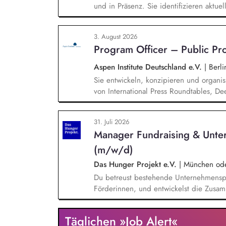
und in Präsenz. Sie identifizieren aktu
Technologie, Geopolitik und wirtschaftli
Veranstaltungen, Hintergrundgespräche, 
3. August 2026
Sie identifizieren und gewinnen Referen
Program Officer – Public P
Wirtschaft, Wissenschaft und Zivilgesells
Aspen Institute Deutschland e.V.
|
Berli
Sie entwickeln, konzipieren und organis
von International Press Roundtables, De
hin zu besonderen Formaten wie der A
Veranstaltungsformaten. Sie identifizie
31. Juli 2026
hochrangige Referentinnen sowie Diskuss
Manager Fundraising & Unte
Wissenschaft, Medien und Zivilgesellsch
(m/w/d)
Das Hunger Projekt e.V.
|
München oder
Du betreust bestehende Unternehmenspa
Förderinnen, und entwickelst die Zusamm
neue Unternehmen und Förderer & Förder
setzt Fundraising-Maßnahmen eigenstän
Täglichen »Job Alert«
arbeitest eng mit der Landesdirektion