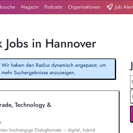
obsuche
Magazin
Podcasts
Organisationen
Job Aler
k Jobs in Hannover
Wir haben den Radius dynamisch angepasst, um
mehr Suchergebnisse anzuzeigen.
Trade, Technology &
n
iten hochrangige Dialogformate – digital, hybrid