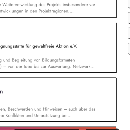
e Weiterentwicklung des Projekts insbesondere vor
ntwicklungen in den Projektregionen,
eutsch und Englisch, Vertretung des Projekts bei
anstaltungen, Weiterentwicklung des
ge Kommunikation mit und das Gewinnen von
d Begleitung der etwa jährlich stattfindenden
ungsstätte für gewaltfreie Aktion e.V.
g und Begleitung von Bildungsformaten
n) – von der Idee bis zur Auswertung. Netzwerk &
*innen, Partnern im In- und Ausland, Mitarbeit in
teln. Qualitätsmanagement: Sicherstellung hoher
nkl. Reflexion über Machtverhältnisse und
n
tion. Öffentlichkeitsarbeit: Weiterentwicklung der
uer Zielgruppen.
gen, Beschwerden und Hinweisen – auch über das
i Konflikten und Unterstützung bei
rchführung von Schulungen und
n der Weiterentwicklung von Leitlinien,