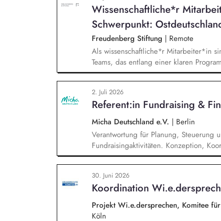
Wissenschaftliche*r Mitarbei
andere Kanäle und Medien.
Schwerpunkt: Ostdeutschlan
Freudenberg Stiftung
|
Remote
Als wissenschaftliche*r Mitarbeiter*in si
Teams, das entlang einer klaren Programm
Sie unterstützen die Geschäftsführung 
entwickeln dabei die Internationalisierun
2. Juli 2026
wissenschaftliche Erkenntnisse in allt
Referent:in Fundraising & Fi
Stiftungsprogrammatik.
Micha Deutschland e.V.
|
Berlin
Verantwortung für Planung, Steuerung 
Fundraisingaktivitäten. Konzeption, Koo
Fundraisingkampagnen (z. B. Frühjahr, 
strategische Weiterentwicklung der Sp
30. Juni 2026
Drittmittelmanagement: Antragstellung, B
Koordination Wi.e.dersprec
Budget‑ und Liquiditätsplanung sowie l
Projekt Wi.e.dersprechen, Komitee fü
Köln