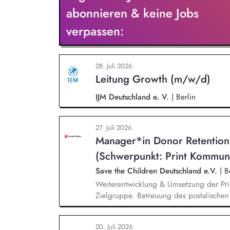
zusammen.
abonnieren & keine Jobs
verpassen:
28. Juli 2026
Leitung Growth (m/w/d)
IJM Deutschland e. V.
|
Berlin
27. Juli 2026
Manager*in Donor Retentio
(Schwerpunkt: Print Kommun
Save the Children Deutschland e.V.
|
Be
Weiterentwicklung & Umsetzung der Pri
Zielgruppe. Betreuung des postalische
und Spendenaufrufe sowie der Print Kom
Produktion von Content für die Print 
20. Juli 2026
Team Brand, Content & Publikationen. R