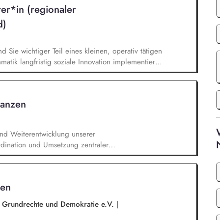
ter*in (regionaler
d)
nd Sie wichtiger Teil eines kleinen, operativ tätigen
atik langfristig soziale Innovation implementiert.
bei der Umsetzung der Stiftungsprogrammatik und
gsstrategie der Stiftung weiter. Sie übersetzen
agsangebundene Handlungsansätze entlang unserer
nanzen
und Weiterentwicklung unserer
rdination und Umsetzung zentraler
Jahresende, Aktionen). Aufbau, Pflege und
ender:innen‑ und Großspender:innen‑Beziehungen.
erichte, Mittelabrufe und Fristenkontrolle.
hen
aufendes Finanzmonitoring.
r Grundrechte und Demokratie e.V.
|