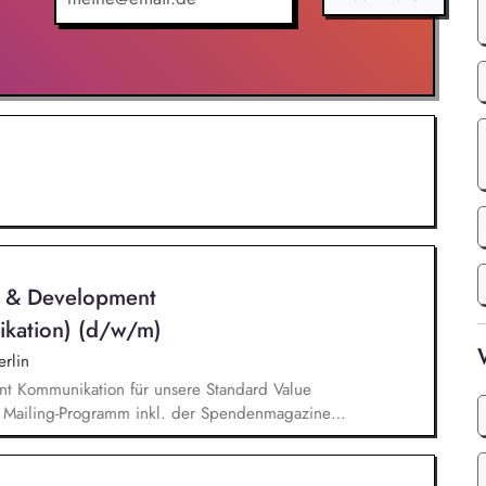
n & Development
ikation) (d/w/m)
rlin
nt Kommunikation für unsere Standard Value
n Mailing-Programm inkl. der Spendenmagazine
munikation innerhalb unserer Donor Journeys. Ko-
Kommunikation in enger Zusammenarbeit mit dem
edaktion und Prüfung von Content/Texten für