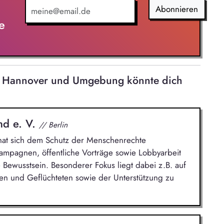
. Förderung einer offenen Feedback- und
Abonnieren
ation.
e
 in Hannover und Umgebung könnte dich
nd e. V.
// Berlin
n hat sich dem Schutz der Menschenrechte
Kampagnen, öffentliche Vorträge sowie Lobbyarbeit
 Bewusstsein. Besonderer Fokus liegt dabei z.B. auf
n und Geflüchteten sowie der Unterstützung zu