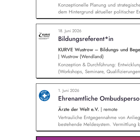
Konzeptionelle Planung und strategisch
dem Hintergrund aktueller politischer E
Öffentlichkeitsarbeit Print und web in D
Vorträgen, Netzwerk- u. Fundraisingver
18. Juni 2026
Privatspendenfundraisings, regelmäßi
Bildungsreferent*in
(neuen) Spender*innen, Organisation un
Dialogseminare.
KURVE Wustrow – Bildungs- und Begegn
|
Wustrow (Wendland)
Konzeption & Durchführung: Entwicklun
(Workshops, Seminare, Qualifizierunge
Kooperation: Zusammenarbeit mit Trainer
Fachgremien und Akquise von Fördermit
1. Juni 2026
Standards in unserer Bildungsarbeit – i
Ehrenamtliche Ombudsperso
Diskriminierung in der eigenen Organisa
Außenkommunikation und Ansprache ne
Ärzte der Welt e.V.
|
remote
Vertrauliche Entgegennahme von Anlie
bestehende Meldesystem. Vermittlung be
Klärungsprozessen. Konzeption und Du
Sensibilisierungsformaten. Mitwirkung a