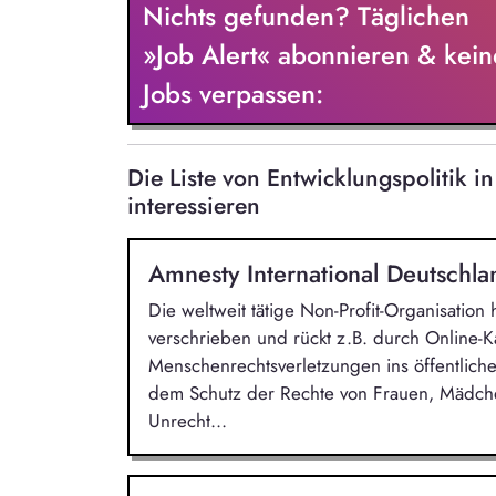
Nichts gefunden? Täglichen
Verhaltenskodizes und dem Meldesystem
Beschwerdekultur innerhalb der Organis
»Job Alert« abonnieren & kein
Jobs verpassen:
Die Liste von Entwicklungspolitik
interessieren
Amnesty International Deutschla
Die weltweit tätige Non-Profit-Organisatio
verschrieben und rückt z.B. durch Online-
Menschenrechtsverletzungen ins öffentliche
dem Schutz der Rechte von Frauen, Mädche
Unrecht...