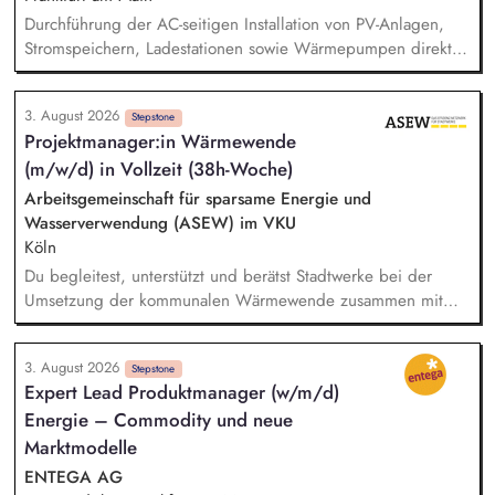
Durchführung der AC-seitigen Installation von PV-Anlagen,
Stromspeichern, Ladestationen sowie Wärmepumpen direkt
beim Kunden vor Ort. Sicherstellung der fachgerechten
Inbetriebnahme der Anlagen und aller dazugehörigen
3. August 2026
Komponenten. Verantwortung für das Ausfüllen und
Stepstone
Projektmanager:in Wärmewende
Einreichen relevanter Messprotokolle sowie
(m/w/d) in Vollzeit (38h-Woche)
Abnahmedokumente in Abstimmung mit dem Kunden.
Fehlerbehebung, Wartung und Instandsetzung bereits
Arbeitsgemeinschaft für sparsame Energie und
installierter Systeme, um einen reibungslosen Betrieb
Wasserverwendung (ASEW) im VKU
sicherzustellen.
Köln
Du begleitest, unterstützt und berätst Stadtwerke bei der
Umsetzung der kommunalen Wärmewende zusammen mit
dem Wärmeteam bei der ASEW. Im Fokus stehen
insbesondere vertriebliche Strategien für die Fernwärme, der
3. August 2026
Aufbau erneuerbarer Wärmenetze sowie der Ausbau
Stepstone
Expert Lead Produktmanager (w/m/d)
bestehender Fernwärmesysteme. Du unterstützt Stadtwerke,
Energie – Commodity und neue
wie sie ihre Fernwärmeabrechnung zukunftsfähig aufstellen
können – unter Berücksichtigung von CO₂-Kosten, neuen
Marktmodelle
regulatorischen Anforderungen und einer passenden
ENTEGA AG
Preisgestaltung.