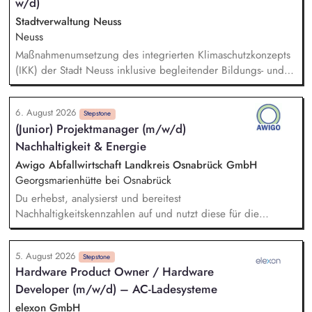
w/d)
Stadtverwaltung Neuss
Neuss
Maßnahmenumsetzung des integrierten Klimaschutzkonzepts
(IKK) der Stadt Neuss inklusive begleitender Bildungs- und
Öffentlichkeitsarbeit sowie Fortschreibung des IKK.
Monitoring und Berichterstattung zu den ca. 60 städtischen
6. August 2026
PV-Anlagen sowie Planung weiterer Anlageninstallationen.
Stepstone
(Junior) Projektmanager (m/w/d)
Prüfung, Planung und Umsetzung von Modellen zu Energy-
Nachhaltigkeit & Energie
Sharing und/oder Strombilanzkreismodellen. Eigenständige
Fördermittelakquise und Durchführung von Förderprojekten
Awigo Abfallwirtschaft Landkreis Osnabrück GmbH
in den Bereichen regenerative Energien sowie
Georgsmarienhütte bei Osnabrück
energiesparendes Bauen und Sanieren.
Du erhebst, analysierst und bereitest
Nachhaltigkeitskennzahlen auf und nutzt diese für die
Erstellung sowie kontinuierliche Weiterentwicklung unseres
Nachhaltigkeitsberichts nach anerkannten Berichtsstandards
5. August 2026
(z. B. VSME). Bei der Berechnung und Weiterentwicklung
Stepstone
Hardware Product Owner / Hardware
unseres Corporate Carbon Footprints (CCF) unterstützt du
Developer (m/w/d) – AC-Ladesysteme
und leitest gemeinsam mit dem Team Maßnahmen zur
Emissionsreduzierung ab. Du entwickelst ökologische
elexon GmbH