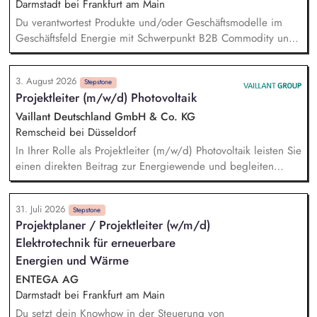
Darmstadt bei Frankfurt am Main
Du verantwortest Produkte und/oder Geschäftsmodelle im
Geschäftsfeld Energie mit Schwerpunkt B2B Commodity und
neue Marktmodelle und entwickelst sie von der
Marktanforderung bis zur Einführung und Skalierung weiter.
3. August 2026
Du steuerst den wirtschaftlichen und marktseitigen Erfolg
Stepstone
Projektleiter (m/w/d) Photovoltaik
deiner Strom- und Erdgasprodukte anhand relevanter
Kennzahlen wie Umsatz, Ergebnisbeitrag und
Vaillant Deutschland GmbH & Co. KG
Kundenakzeptanz und leitest daraus Maßnahmen ab. Du
Remscheid bei Düsseldorf
analysierst Markt-, Kunden- und Technologietrends –
In Ihrer Rolle als Projektleiter (m/w/d) Photovoltaik leisten Sie
beispielsweise rund um Energy Sharing, PPAs, Flexibilitäten
einen direkten Beitrag zur Energiewende und begleiten
oder neue Vermarktungsmodelle - sowie regulatorische und
Photovoltaik-Projekte von der ersten Planung bis zur
energiewirtschaftliche Entwicklungen und übersetzt sie in
erfolgreichen Übergabe an unsere Kunden. Sie prüfen die
Produktstrategien, Business Cases und Roadmaps.
31. Juli 2026
technische Machbarkeit von Photovoltaik-Projekten, erstellen
Stepstone
Projektplaner / Projektleiter (w/m/d)
die Projektplanung und entwickeln individuelle Lösungen für
Elektrotechnik für erneuerbare
unsere Kunden. Zu Ihren Aufgaben gehören außerdem die
Erstellung von Angeboten, die Materialplanung sowie die
Energien und Wärme
Beschaffung aller erforderlichen Komponenten wie Module,
ENTEGA AG
Wechselrichter und Unterkonstruktionen.
Darmstadt bei Frankfurt am Main
Du setzt dein Knowhow in der Steuerung von