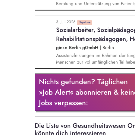
Beratung und Unterstützung von Patient
sozialen oder beruflichen Rehabilitati
Einrichtungen Mitwirken bei Planung u
3. Juli 2026
Teambesprechungen und Supervisionen 
Stepstone
Sozialarbeiter, Sozialpädago
als Co-Therapeut:in Soziales Kompetenzt
Rehabilitationspädagogen, He
ginko Berlin gGmbH
|
Berlin
Assistenzleistungen im Rahmen der Eingl
Menschen zur vollumfänglichen Teilhabe
Ziel- und Leistungsplanung, Kommunika
Leistungserbringern
Nichts gefunden? Täglichen
»Job Alert« abonnieren & kein
Jobs verpassen:
Die Liste von Gesundheitswesen O
könnte dich interessieren