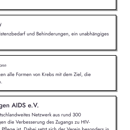
d
sistenzbedarf und Behinderungen, ein unabhängiges
onn
en alle Formen von Krebs mit dem Ziel, die
.
gen AIDS e.V.
utschlandweites Netzwerk aus rund 300
gen die Verbesserung des Zugangs zu HIV-
flege ist. Dabei setzt sich der Verein besonders in