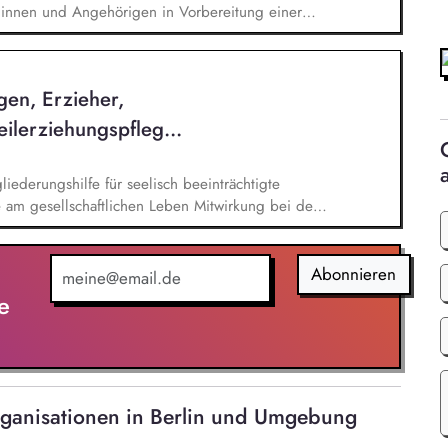
:innen und Angehörigen in Vorbereitung einer
on Zusammenarbeit mit komplementären
nd Auswertung der Therapie Teilnahme an
Durchführen von Einzel- und Gruppentherapien
gen, Erzieher,
raining und Sozialtraining mit den Patient:innen
ilerziehungspfleg...
iederungshilfe für seelisch beeinträchtigte
 am gesellschaftlichen Leben Mitwirkung bei der
tion mit dem Kostenträger und anderen
Abonnieren
e
rganisationen in Berlin und Umgebung