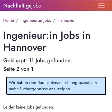
Nachhaltige
Jobs
Home
Ingenieur:in Jobs
Hannover
Ingenieur:in Jobs in
Hannover
Geklappt: 11 Jobs gefunden
Seite 2 von 1
Wir haben den Radius dynamisch angepasst, um
mehr Suchergebnisse anzuzeigen.
Leider keine Jobs gefunden.