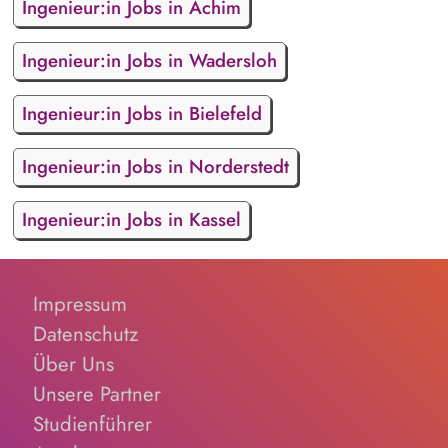
Ingenieur:in Jobs in Achim
Ingenieur:in Jobs in Wadersloh
Ingenieur:in Jobs in Bielefeld
Ingenieur:in Jobs in Norderstedt
Ingenieur:in Jobs in Kassel
Impressum
Datenschutz
Über Uns
Unsere Partner
Studienführer