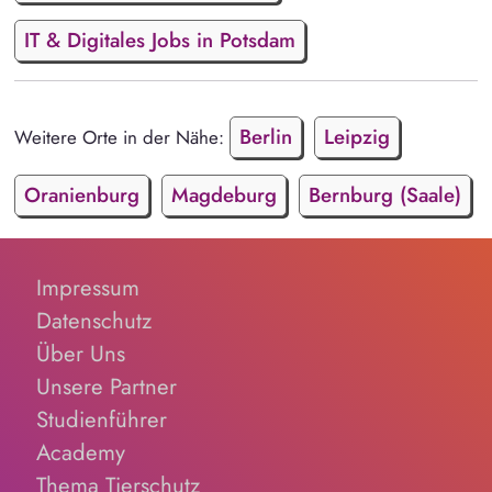
IT & Digitales Jobs in Potsdam
Berlin
Leipzig
Weitere Orte in der Nähe:
Oranienburg
Magdeburg
Bernburg (Saale)
Impressum
Datenschutz
Über Uns
Unsere Partner
Studienführer
Academy
Thema Tierschutz