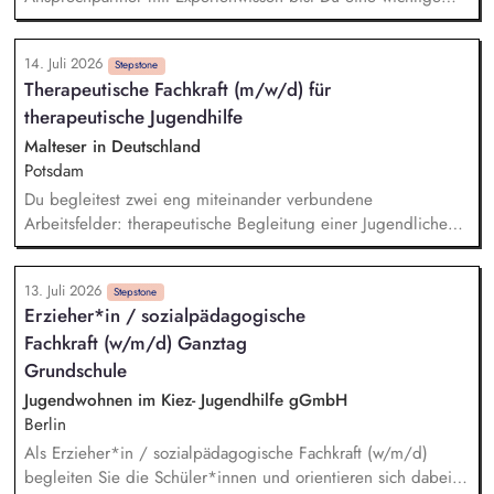
Anlaufstelle für den S-ESG-Score und unsere etablierten
Risikoklassifizierungsverfahren. Du leistest wichtige
14. Juli 2026
Übersetzungsarbeit: Durch die Erstellung von
Stepstone
Therapeutische Fachkraft (m/w/d) für
praxistauglichen Schulungs- und Kommunikationsunterlagen
therapeutische Jugendhilfe
(Leitfäden, FAQ-Listen, Validierungskommunikationen etc.)
unterstützt Du die Sparkassen bei der Umsetzung
Malteser in Deutschland
bestmöglich. Du beantwortest Supportanfragen und betreust
Potsdam
unsere Kunden und Gremien. Du entwickelst die
Du begleitest zwei eng miteinander verbundene
Kommunikationskanäle weiter und siehst KI als Chance.
Arbeitsfelder: therapeutische Begleitung einer Jugendlichen
im intensivpädagogischen Individualsetting therapeutische
Arbeit mit Kindern und Jugendlichen in einer
13. Juli 2026
intensivtherapeutischen Wohngruppe. Du arbeitest nicht
Stepstone
Erzieher*in / sozialpädagogische
losgelöst vom Alltag, sondern dort, wo Entwicklung
Fachkraft (w/m/d) Ganztag
tatsächlich stattfindet. Gemeinsam mit dem pädagogischen
Team überträgst Du therapeutische Perspektiven in konkrete
Grundschule
Alltagssituationen und begleitest Entwicklungsprozesse
Jugendwohnen im Kiez- Jugendhilfe gGmbH
unmittelbar.
Berlin
Als Erzieher*in / sozialpädagogische Fachkraft (w/m/d)
begleiten Sie die Schüler*innen und orientieren sich dabei