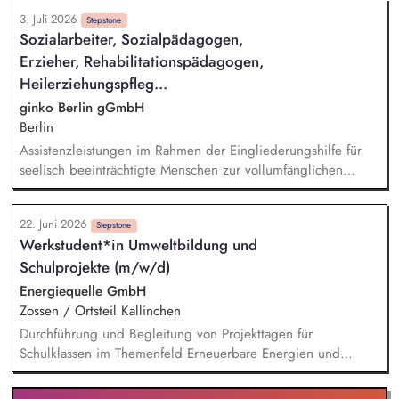
3. Juli 2026
Stepstone
Sozialarbeiter, Sozialpädagogen,
Erzieher, Rehabilitationspädagogen,
Heilerziehungspfleg...
ginko Berlin gGmbH
Berlin
Assistenzleistungen im Rahmen der Eingliederungshilfe für
seelisch beeinträchtigte Menschen zur vollumfänglichen
Teilhabe am gesellschaftlichen Leben Mitwirkung bei der Ziel-
und Leistungsplanung, Kommunikation mit dem Kostenträger
22. Juni 2026
und anderen Leistungserbringern
Stepstone
Werkstudent*in Umweltbildung und
Schulprojekte (m/w/d)
Energiequelle GmbH
Zossen / Ortsteil Kallinchen
Durchführung und Begleitung von Projekttagen für
Schulklassen im Themenfeld Erneuerbare Energien und
Klimawandel Vermittlung von Inhalten durch Präsentationen,
spielerische Übungen und einfache Experimente Betreuung