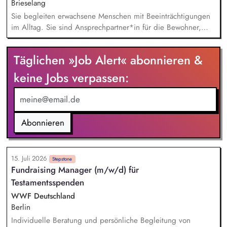
Brieselang
Sie begleiten erwachsene Menschen mit Beeinträchtigungen
im Alltag. Sie sind Ansprechpartner*in für die Bewohner,
Angehörige und Kooperationspartner. Sie entwickeln
gemeinsam mit Klient*innen individuelle Ziele. Sie sorgen
Täglichen »Job Alert« abonnieren &
für ein stabiles, wertschätzendes Wohnumfeld. Sie arbeiten
mit Behörden, Betreuer*innen und Fachdiensten zusammen.
keine Jobs verpassen:
Sie dokumentieren ihre Arbeit eigenständig und strukturiert.
Abonnieren
15. Juli 2026
Stepstone
Fundraising Manager (m/w/d) für
Testamentsspenden
WWF Deutschland
Berlin
Individuelle Beratung und persönliche Begleitung von