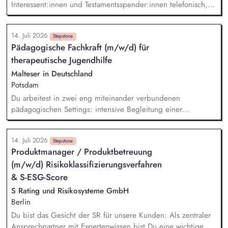
Interessent:innen und Testamentsspender:innen telefonisch,
per E-Mail sowie bei persönlichen Gesprächen Strategische
Weiterentwicklung des Erbschaftsfundraisings und der Donor
14. Juli 2026
Journeys – von der Lead-Akquise über Stewardship bis hin
Stepstone
Pädagogische Fachkraft (m/w/d) für
zur individuellen Förder:innen-Kommunikation Systematische
therapeutische Jugendhilfe
Planung, Steuerung und Umsetzung von Werbemaßnahmen,
Nachlass-Mailings oder Telefonie-Aktionen sowie die
Malteser in Deutschland
Durchführung von analogen und digitalen Veranstaltungen
Potsdam
Erstellung von Kommunikationsmaterialien wie Newsletter,
Du arbeitest in zwei eng miteinander verbundenen
Ratgeber oder Broschüren Kennzahlen-basierte Evaluation
pädagogischen Settings: intensive Begleitung einer
und Optimierung aller Maßnahmen
Jugendlichen im Individualsetting, pädagogische Arbeit in
einer therapeutischen Wohngruppe. Im Individualsetting:
14. Juli 2026
Aufbau tragfähiger professioneller Beziehung, Umsetzung
Stepstone
Produktmanager / Produktbetreuung
eines strukturierten und verlässlichen Alltags, Begleitung,
(m/w/d) Risikoklassifizierungsverfahren
Stabilisierung und Co-Regulation in Krisen und
herausfordernden Situationen, Förderung von
& S-ESG-Score
Selbstregulation, Frustrationstoleranz und sozialer Teilhabe,
S Rating und Risikosysteme GmbH
enge Zusammenarbeit mit der Kinder- und Jugendpsychiatrie
Berlin
sowie weiteren Fachstellen.
Du bist das Gesicht der SR für unsere Kunden: Als zentraler
Ansprechpartner mit Expertenwissen bist Du eine wichtige