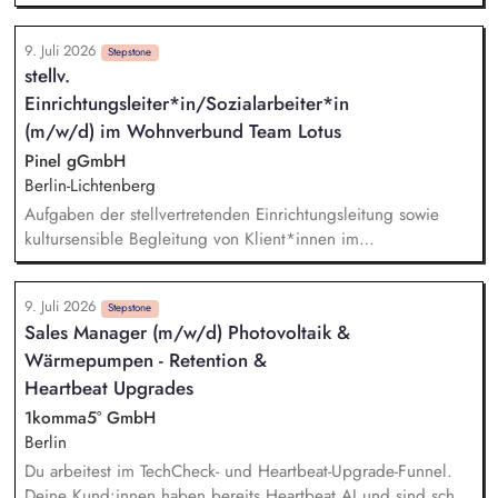
an einem mit der Schule abgestimmten, integrierten
Betreuungskonzept. Sie betreuen die Hausaufgaben. Sie
9. Juli 2026
fördern das soziale Lernen in Schulklassen und gestalten den
Stepstone
stellv.
Gruppenalltag. Sie leiten Freizeitangebote und Projekte an.
Einrichtungsleiter*in/Sozialarbeiter*in
Sie führen Eltern- und Familiengespräche und arbeiten
interdisziplinär mit allen Schulpädagog*innen und ggf.
(m/w/d) im Wohnverbund Team Lotus
anderen Fachdiensten zusammen.
Pinel gGmbH
Berlin-Lichtenberg
Aufgaben der stellvertretenden Einrichtungsleitung sowie
kultursensible Begleitung von Klient*innen im
Bezugsbetreuungssystem. Unterstützung der
Einrichtungsleitung und Übernahme wesentlicher Aufgaben
9. Juli 2026
bei deren Abwesenheit. Zusammenarbeit mit der
Stepstone
Sales Manager (m/w/d) Photovoltaik &
Einrichtungsleitung bei: fachlicher Begleitung der
Wärmepumpen - Retention &
Betreuungsarbeit und Gewährleistung der Betreuungsqualität,
Ansprechbarkeit und Beratung von Mitarbeiter*innen im
Heartbeat Upgrades
Betreuungsalltag, Teamentwicklung und Gestaltung
1komma5° GmbH
inhaltlicher und struktureller Prozesse, Führen von
Berlin
Erstgesprächen mit Klient*innen und Teilnahme an
Du arbeitest im TechCheck- und Heartbeat-Upgrade-Funnel.
Hilfekonferenzen, Zusammenarbeit mit
Deine Kund:innen haben bereits Heartbeat AI und sind schon