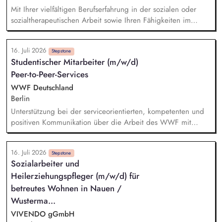
Mit Ihrer vielfältigen Berufserfahrung in der sozialen oder
sozialtherapeutischen Arbeit sowie Ihren Fähigkeiten im
Führen von Teams bis zu 10 Personen werden Sie die neue
Position der Leitung des Begleitenden Dienstes unserer
16. Juli 2026
WfbM sowie dessen konzeptionelle Weiterentwicklung im
Stepstone
Studentischer Mitarbeiter (m/w/d)
Sinne der inklusiven Organisationsentwicklung übernehmen.
Peer-to-Peer-Services
Sie sind Teil des Leitungsteams unserer WfbM. Sie agieren
dabei einerseits kollegial und auf Augenhöhe mit den
WWF Deutschland
Kolleg*innen Ihres Teams und nehmen andererseits die
Berlin
Aufgaben einer mittleren Führungskraft wahr.
Unterstützung bei der serviceorientierten, kompetenten und
positiven Kommunikation über die Arbeit des WWF mit
finanziellen und nicht-finanziellen Unterstützer:innen sowie
Interessent:innen. Schriftliche und telefonische Beantwortung
16. Juli 2026
von Standardanfragen sowie Anfragen über die WWF-
Stepstone
Sozialarbeiter und
Webseite. Sicherstellung, Organisation und Verwaltung der
Heilerziehungspfleger (m/w/d) für
Peer-to-Peer-Materialien in Zusammenarbeit mit anderen Teams
sowie Zusammenstellung und Versand von
betreutes Wohnen in Nauen /
Informationsmaterial für Peer-to-Peer-Aktionen. Individuelle,
Wusterma...
wertschätzende und persönliche Begrüßung und Bedankung
VIVENDO gGmbH
der Spendenaktionen.