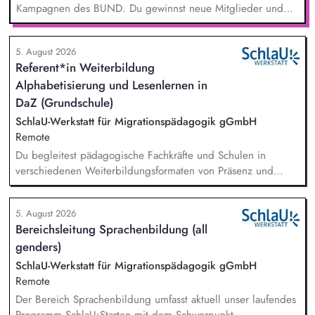
Kampagnen des BUND. Du gewinnst neue Mitglieder und
stärkst damit langfristig den Umwelt- und Naturschutz. Du
beantwortest Fragen zu Umwelt-, Arten- und Klimaschutz nach
5. August 2026
bestem Wissen und Gewissen. Du unterstützt Kampagnen
Referent*in Weiterbildung
und Aktionen, beispielsweise durch das Sammeln von
Alphabetisierung und Lesenlernen in
Unterschriften für Petitionen.
DaZ (Grundschule)
SchlaU-Werkstatt für Migrationspädagogik gGmbH
Remote
Du begleitest pädagogische Fachkräfte und Schulen in
verschiedenen Weiterbildungsformaten von Präsenz und
Online-Workshops bis hin zu pädogischen Tagen und erstellst
Online-Selbstlernkurse für unsere Plattform schlau-lernen.org.
5. August 2026
Die inhaltlichen Schwerpunkte liegen dabei auf den
Bereichsleitung Sprachenbildung (all
Bereichen Lesen lernen, Mehrsprachigkeitsbewusstsein und
genders)
Alphabetisierung in der Grundschule.
SchlaU-Werkstatt für Migrationspädagogik gGmbH
Remote
Der Bereich Sprachenbildung umfasst aktuell unser laufendes