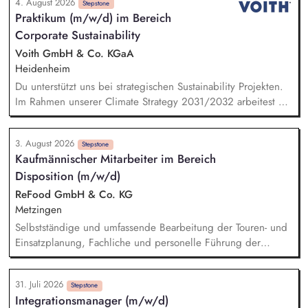
4. August 2026
Umsetzung der Stiftungsprogrammatik und entwickeln dabei
Stepstone
Praktikum (m/w/d) im Bereich
die Internationalisierungsstrategie der Stiftung weiter. Sie
Corporate Sustainability
übersetzen wissenschaftliche Erkenntnisse in
alltagsangebundene Handlungsansätze entlang unserer
Voith GmbH & Co. KGaA
Stiftungsprogrammatik.
Heidenheim
Du unterstützt uns bei strategischen Sustainability Projekten.
Im Rahmen unserer Climate Strategy 2031/2032 arbeitest Du
an möglichen CO2-Reduktionsmaßnahmen. Bei unserer Reise
auf dem Weg zur Corporate Sustainability Reporting-Directive
3. August 2026
(CSRD) der EU erarbeitest Du KPI-Analysen und unterstützt
Stepstone
Kaufmännischer Mitarbeiter im Bereich
bei dem Facelift unseres Sustainability Reportings. Dabei
Disposition (m/w/d)
übernimmst Du konkret Verantwortung als Teilprojektleiter. Du
bist ein fester Teil des Teams bei unternehmensweiten
ReFood GmbH & Co. KG
Initiativen wie dem UN Global Compact und arbeitest aktiv
Metzingen
an den Sustainable Development Goals der Vereinten
Selbstständige und umfassende Bearbeitung der Touren- und
Nationen.
Einsatzplanung, Fachliche und personelle Führung der
eingesetzten Fahrer, Sicherstellung der Betriebsbereitschaft
der technischen Ausrüstung sowie unserer Fahrzeuge,
31. Juli 2026
Erstellung und Pflege von Arbeitsanweisungen,
Stepstone
Integrationsmanager (m/w/d)
Arbeitsrichtlinien und Ablaufplänen, Laufende Überprüfung