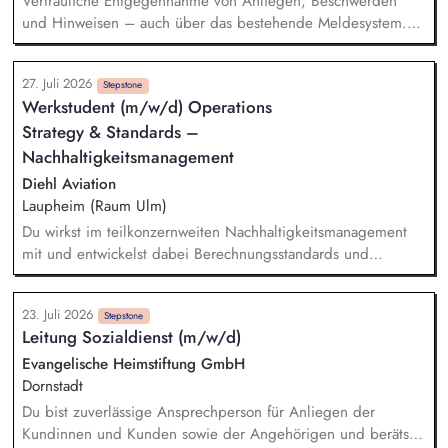
Vertrauliche Entgegennahme von Anliegen, Beschwerden
entsprechenden IT-Systemen
und Hinweisen – auch über das bestehende Meldesystem.
Vermittlung bei Konflikten und Unterstützung bei
Klärungsprozessen. Konzeption und Durchführung von
27. Juli 2026
Schulungen und Sensibilisierungsformaten. Mitwirkung an der
Stepstone
Werkstudent (m/w/d) Operations
Weiterentwicklung von Leitlinien, Verhaltenskodizes und dem
Strategy & Standards –
Meldesystem. Förderung einer offenen Feedback- und
Beschwerdekultur innerhalb der Organisation.
Nachhaltigkeitsmanagement
Diehl Aviation
Laupheim (Raum Ulm)
Du wirkst im teilkonzernweiten Nachhaltigkeitsmanagement
mit und entwickelst dabei Berechnungsstandards und
Kennzahlen. Dabei bereitest du Nachhaltigkeitswissen auf
und kommunizierst dieses an interne und externe
23. Juli 2026
Stakeholder. Darüber hinaus unterstützt du bei der
Stepstone
Leitung Sozialdienst (m/w/d)
Entwicklung einer Systematik zur Erfassung von nachhaltigen
Projekten und Initiativen. Außerdem hilfst du bei der
Evangelische Heimstiftung GmbH
Implementierung aktueller gesetzlicher Vorgaben zur
Dornstadt
Nachhaltigkeit.
Du bist zuverlässige Ansprechperson für Anliegen der
Kundinnen und Kunden sowie der Angehörigen und berätst