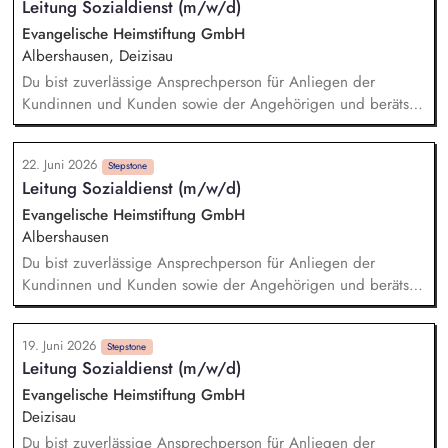
Leitung Sozialdienst (m/w/d)
Lehr-/Lernformate gestalten (Skills-Lab, Simulation, LMS)
Evangelische Heimstiftung GmbH
Albershausen, Deizisau
Du bist zuverlässige Ansprechperson für Anliegen der
Kundinnen und Kunden sowie der Angehörigen und berätst
zu Angeboten und Unterstützungsmöglichkeiten in
verschiedenen Lebenssituationen. Du hilfst dabei, die
22. Juni 2026
Belegungsziele zu erreichen und unterstützt neue Kundinnen
Stepstone
Leitung Sozialdienst (m/w/d)
und Kunden bei der Integration in die Wohngruppe. Du
organisierst wohngruppenübergreifende Angebote und
Evangelische Heimstiftung GmbH
Veranstaltungen, die die Lebensqualität und Teilhabe fördern.
Albershausen
Du arbeitest mit Dienstleistern und Partnern im Quartier
Du bist zuverlässige Ansprechperson für Anliegen der
zusammen, um bei Bedarf Dienstleistungen zu organisieren
Kundinnen und Kunden sowie der Angehörigen und berätst
(Case Management) und die Vernetzung mit dem
zu Angeboten und Unterstützungsmöglichkeiten in
Gemeinwesen zu fördern.
verschiedenen Lebenssituationen. Du hilfst dabei, die
19. Juni 2026
Belegungsziele zu erreichen und unterstützt neue Kundinnen
Stepstone
Leitung Sozialdienst (m/w/d)
und Kunden bei der Integration in die Wohngruppe. Du
organisierst wohngruppenübergreifende Angebote und
Evangelische Heimstiftung GmbH
Veranstaltungen, die die Lebensqualität und Teilhabe fördern.
Deizisau
Du arbeitest mit Dienstleistern und Partnern im Quartier
Du bist zuverlässige Ansprechperson für Anliegen der