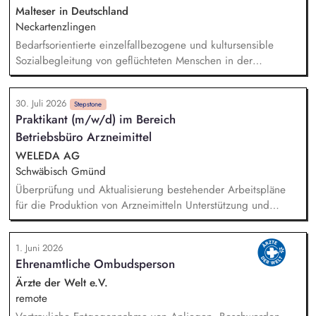
und Optimierung der Logistikprozesse, Ansprechpartner im
Malteser in Deutschland
Tagesgeschäft für unsere Kunden, Bearbeitung aller
Neckartenzlingen
kaufmännischen/administrativen Themen im Tagesgeschäft
Bedarfsorientierte einzelfallbezogene und kultursensible
Sozialbegleitung von geflüchteten Menschen in der
Anschlussunterbringung im GVV Neckartenzlingen (Beratung
bei Fragen rund um die Themen Arbeit, Wohnen,
30. Juli 2026
Gesundheit und Finanzen) Zusammenarbeit mit den
Stepstone
Praktikant (m/w/d) im Bereich
Behörden der Flüchtlingsarbeit (Jobcenter, Kommune etc.)
Betriebsbüro Arzneimittel
Einbindung und Ansprechpartner (m/w/d) für Ehrenamtliche
Erstellung und Auswertung von Integrationsverläufen
WELEDA AG
Netzwerkarbeit im Sozialraum
Schwäbisch Gmünd
Überprüfung und Aktualisierung bestehender Arbeitspläne
für die Produktion von Arzneimitteln Unterstützung und
eigenständige Aufnahme von Prozesszeiten in der Produktion
Arzneimittel Analyse und Dokumentation von
1. Juni 2026
Produktionsabläufen gemäß GMP-Richtlinien Auswertung und
Ehrenamtliche Ombudsperson
Beurteilung von Prozessdaten zur Identifikation von
Verbesserungspotenzialen Unterstützung bei der
Ärzte der Welt e.V.
Implementierung von Änderungen in den Arbeitsplänen
remote
Pflege und Verwaltung der Arbeitsplandokumentation in den