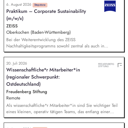
6. August 2026
Angebotserstellung bis zur eigenverantwortlichen Umsetzung.
Stepstone
Praktikum – Corporate Sustainability
Auf Basis der jeweiligen Herausforderungen entwickelst du
(m/w/x)
passgenaue Beratungsprozesse und berätst Organisationen zu
zentralen Fragen ihrer finanziellen Steuerung und
ZEISS
strategischen Weiterentwicklung.
Oberkochen (Baden-Württemberg)
Bei der Weiterentwicklung des ZEISS
Nachhaltigkeitsprogramms sowohl zentral als auch in
Zusammenarbeit mit den strategischen Geschäftseinheiten
unterstützen Bei der Nachhaltigkeitsberichterstattung
20. Juli 2026
unterstützen, einschließlich der Berücksichtigung gesetzlicher
Wissenschaftliche*r Mitarbeiter*in
Anforderungen und unserer Klimastrategie nach anerkannten
(regionaler Schwerpunkt:
Standards (z. B. CSRD, EU-Taxonomie, LKSG, CSDDD, SBTi).
Recherchen und Analysen zu aktuellen Nachhaltigkeitsthemen
Ostdeutschland)
anfertigen Datenrecherchen und ggf. Daten-Modellierungen
Freudenberg Stiftung
durchführen Das Sustainability Team bei Unternehmensratings,
Remote
insbesondere CDP und EcoVadis, unterstützen
Als wissenschaftliche*r Mitarbeiter*in sind Sie wichtiger Teil
eines kleinen, operativ tätigen Teams, das entlang einer
klaren Programmatik langfristig soziale Innovation
implementiert. Sie unterstützen die Geschäftsführung bei der