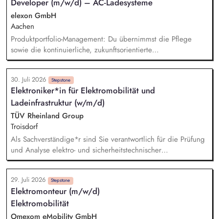
Developer (m/w/d) – AC-Ladesysteme
elexon GmbH
Aachen
Produktportfolio-Management: Du übernimmst die Pflege
sowie die kontinuierliche, zukunftsorientierte
Weiterentwicklung unseres AC-Ladesystem-Portfolios.
Anforderungs- & Pflichtenheft: Du analysierst und sammelst
30. Juli 2026
alle relevanten Produkt- und Kundenanforderungen,
Stepstone
Elektroniker*in für Elektromobilität und
dokumentierst diese in strukturierten Heften und stimmst sie
Ladeinfrastruktur (w/m/d)
mit den Stakeholdern ab. Auslegung elektrischer Anlagen:
Du planst und dimensionierst
TÜV Rheinland Group
Niederspannungshauptverteilungen (NSHV),
Troisdorf
Unterverteilungen und Datenverteilungssysteme am Standort.
Als Sachverständige*r sind Sie verantwortlich für die Prüfung
Projektleitung & Mitentwicklung: Du steuerst AC-Projekte von
und Analyse elektro- und sicherheitstechnischer
der Definition bis zur Markteinführung (Zeit, Budget,
Anwendungen im Kontext (inter-)nationaler Prüfnormen. Sie
Qualität).
sind verantwortlich für die Erstellung der Testbasis sowie für
29. Juli 2026
die Konzeption von Testprogrammen und -plänen. Die
Stepstone
Elektromonteur (m/w/d)
Analyse von Testdaten, die Interpretation der Ergebnisse
Elektromobilität
sowie die Sicherstellung, dass diese den Anforderungen
genügen, bilden einen Schwerpunkt Ihrer Tätigkeit. Sie
Omexom eMobility GmbH