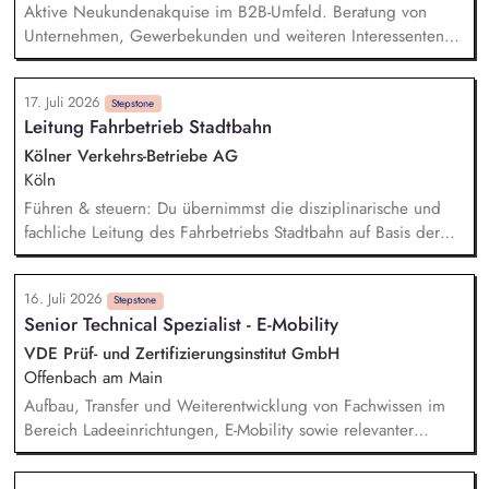
Fahrplanung, einschließlich Baustellen und Kurzfrist-
Aktive Neukundenakquise im B2B-Umfeld. Beratung von
Maßnahmen.
Unternehmen, Gewerbekunden und weiteren Interessenten
rund um Ladeinfrastruktur und Ladesäulen. Analyse
individueller Kundenanforderungen und Entwicklung
17. Juli 2026
passender Lösungen. Erstellung und Nachverfolgung von
Stepstone
Leitung Fahrbetrieb Stadtbahn
Angeboten. Begleitung von Projekten von der ersten Anfrage
bis zur Umsetzung. Zusammenarbeit mit internen Teams,
Kölner Verkehrs-Betriebe AG
Technik und externen Partnern.
Köln
Führen & steuern: Du übernimmst die disziplinarische und
fachliche Leitung des Fahrbetriebs Stadtbahn auf Basis der
KVB-Führungsgrundsätze. Dabei führst du deine
Mitarbeitenden zielorientiert, führst Mitarbeitergespräche und
16. Juli 2026
sorgst für klare Verantwortlichkeiten im Team. Du legst
Stepstone
Senior Technical Spezialist - E-Mobility
Aufgaben und Befugnisse fest, stellst die Befähigung der
Mitarbeitenden für ihre Aufgaben sicher und erkennst
VDE Prüf- und Zertifizierungsinstitut GmbH
Potenziale, die du gezielt weiterentwickelst. Planen &
Offenbach am Main
verantworten: Du stellst eine bedarfsgerechte
Aufbau, Transfer und Weiterentwicklung von Fachwissen im
Personalberechnung zur Sicherstellung der
Bereich Ladeeinrichtungen, E-Mobility sowie relevanter
fahrplantechnischen Abwicklung der Fahrdienste sicher.
regulatorischer Vorgaben, Normen und Technologien.
Budget managen: Du trägst die Budgetverantwortung für den
Durchführung und Bewertung sicherheitsrelevanter Prüfungen