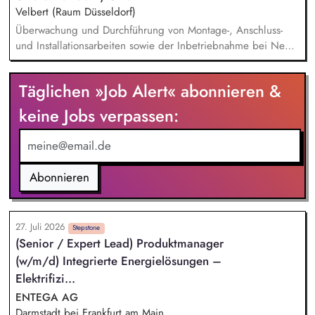
erstellen Gutachten über sicherheitstechnische Standards von
Velbert (Raum Düsseldorf)
Energiespeicher- und Ladesystemen. Die Produktprüfung von
Überwachung und Durchführung von Montage-, Anschluss-
Energiespeicher- und Ladesystemen im Prüflabor oder bei
und Installationsarbeiten sowie der Inbetriebnahme bei Neu-
Kund*innen vor Ort gehört zu Ihren Kernaufgaben.
und Umbauarbeiten von Anlagen der Elektromobilität (z. B.
Ladestationen) Durchführung von Inspektions-, Wartungs- und
Täglichen »Job Alert« abonnieren &
Instandsetzungsarbeiten an DC- und AC-Ladeinfrastruktur
sowie an Niederspannungs- und Mittelspannungsanlagen
keine Jobs verpassen:
Prüfung und Bedienung von elektrotechnischen Systemen
und Anlagen sowie Analyse von Störungen und
anschließende Fehlerbehebung Administrative Aufgaben, wie
z. B. Dokumentation und Reporting von Leistungen
Abonnieren
27. Juli 2026
Stepstone
(Senior / Expert Lead) Produktmanager
(w/m/d) Integrierte Energielösungen –
Elektrifizi...
ENTEGA AG
Darmstadt bei Frankfurt am Main