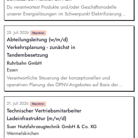
Du verantwortest Produkte und/oder Geschäftsmodelle
unserer Energielösungen im Schwerpunkt Elektrifizierung
oder Wärmetransformation und entwickelst sie von der
Marktanforderung bis zur Einführung und Skalierung weiter.
25. Juli 2026
Du steuerst den wirtschaftlichen und marktseitigen Erfolg
Stepstone
Abteilungsleitung (w/m/d)
deiner Produkte anhand relevanter Kennzahlen wie Umsatz,
Verkehrsplanung - zunächst in
Ergebnisbeitrag und Kundenakzeptanz und leitest daraus
Maßnahmen ab. Du analysierst Kundenbedürfnisse,
Tandembesetzung
Marktpotenziale, Wettbewerbsstrategien sowie technische und
Ruhrbahn GmbH
energiewirtschaftliche Entwicklungen und übersetzt sie in
Essen
Produktstrategien, Business Cases und Roadmaps.
Verantwortliche Steuerung der konzeptionellen und
operativen Planung des ÖPNV-Angebotes auf Basis der
Nahverkehrspläne der Städte Essen und Mülheim an der
Ruhr. Strategische und operative Weiterentwicklung der
21. Juli 2026
Fahrplanung und das Hand in Hand mit der Digitalisierung
Stepstone
Technischer Vertriebsmitarbeiter
und Weiterentwicklung der Fähigkeiten des Teams.
Ladeinfrastruktur (m/w/d)
Sicherstellung der kundenorientierten, vernetzten und
wirtschaftlichen Angebotsqualität durch eine adäquate
Suer Nutzfahrzeugtechnik GmbH & Co. KG
Planung – von der Strategie bis in die operative
Wermelskirchen