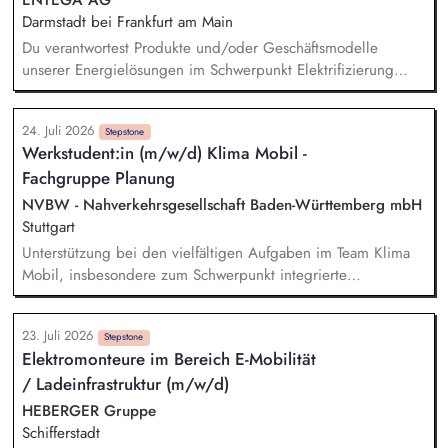
Darmstadt bei Frankfurt am Main
Du verantwortest Produkte und/oder Geschäftsmodelle
unserer Energielösungen im Schwerpunkt Elektrifizierung
oder Wärmetransformation und entwickelst sie von der
Marktanforderung bis zur Einführung und Skalierung weiter.
24. Juli 2026
Du steuerst den wirtschaftlichen und marktseitigen Erfolg
Stepstone
Werkstudent:in (m/w/d) Klima Mobil -
deiner Produkte anhand relevanter Kennzahlen wie Umsatz,
Fachgruppe Planung
Ergebnisbeitrag und Kundenakzeptanz und leitest daraus
Maßnahmen ab. Du analysierst Kundenbedürfnisse,
NVBW - Nahverkehrsgesellschaft Baden-Württemberg mbH
Marktpotenziale, Wettbewerbsstrategien sowie technische und
Stuttgart
energiewirtschaftliche Entwicklungen und übersetzt sie in
Unterstützung bei den vielfältigen Aufgaben im Team Klima
Produktstrategien, Business Cases und Roadmaps.
Mobil, insbesondere zum Schwerpunkt integrierte
Verkehrsplanung. Eigenständige Koordination und
Durchführung von Teilprojekten. Erstellung von
23. Juli 2026
Kommunikationsmaterialien sowie Websitepflege und -
Stepstone
Elektromonteure im Bereich E-Mobilität
weiterentwicklung. Unterstützung bei der Vorbereitung und
/ Ladeinfrastruktur (m/w/d)
Durchführung von Workshops und Fachveranstaltungen
(online und in Präsenz). Recherchetätigkeiten und Erstellung
HEBERGER Gruppe
sowie Pflege von thematischen Übersichten und
Schifferstadt