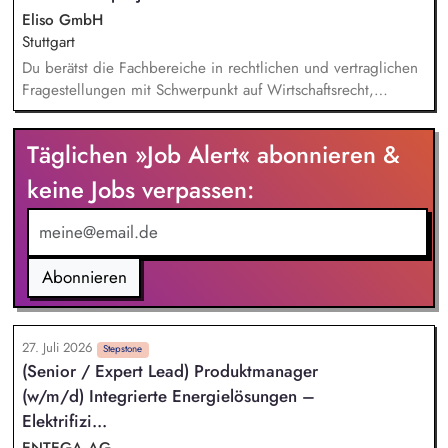
Lösungen im Verkehrs- und Energiesektor.
Eliso GmbH
Stuttgart
Du berätst die Fachbereiche in rechtlichen und vertraglichen
Fragestellungen mit Schwerpunkt auf Wirtschaftsrecht,
Zivilrecht, Handelsrecht, Gesellschaftsrecht und Energierecht
Du begleitest rechtlich Infrastruktur- und
Täglichen »Job Alert« abonnieren &
Ladeinfrastrukturprojekte über den gesamten
Projektlebenszyklus, insbesondere das bundesweite „Lkw-
keine Jobs verpassen:
Schnellladenetz" Du identifizierst, bewertest und steuerst
rechtliche und vertragliche Risiken und entwickelst
praxisorientierte Lösungsansätze Du arbeitest beim
Wissensmanagement und der Erschließung neuer
Abonnieren
Rechtsgebiete in den Bereichen Elektromobilität und
Ladeinfrastruktur mit
27. Juli 2026
Stepstone
(Senior / Expert Lead) Produktmanager
(w/m/d) Integrierte Energielösungen –
Elektrifizi...
ENTEGA AG