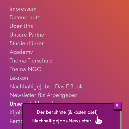
Impressum
Datenschutz
Über Uns
Unsere Partner
Studienführer
Academy
Thema Tierschutz
Thema NGO
Lexikon
NachhaltigeJobs - Das E-Book
Newsletter für Arbeitgeber
Unsere Jobboards
KIJobs.de
Der berühmte (& kostenlose!)
RemoteJobs.de
NachhaltigeJobs-Newsletter