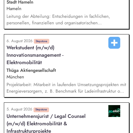
Stadt Hameln
Hameln
Leitung der Abteilung: Entscheidungen in fachlichen,
personellen, finanziellen und organisatorischen
Angelegenheiten, Koordination der Arbeit und des
Ressourceneinsatzes sowie der Arbeitsverfahren und -mittel,
6. August 2026
konzeptioneller Aufbau der neuen Abteilung, Etablierung
Stepstone
Werkstudent (m/w/d)
und Positionierung des Themas Klima innerhalb der
Innovationsmanagement -
Verwaltungsorganisation, fachbereichsübergreifende
Steuerung und Koordination der Themen Klimaschutz,
Elektromobilität
Klimaanpassung, kommunale Wärmeplanung und
Thüga Aktiengesellschaft
Energiemanagement.
München
Projektarbeit: Mitarbeit in laufenden Umsetzungsprojekten mit
Energieversorgern, z. B. Benchmark für Ladeinfrastruktur oder
beim Aufbau von E-Lkw Mobilitätsprodukten. Markt- und
Technologieanalyse: Recherche und Auswertung von Trends,
5. August 2026
Technologien, Marktdaten und Hochlaufkurven als
Stepstone
Unternehmensjurist / Legal Counsel
Entscheidungsgrundlage für strategische Fragestellungen.
(m/w/d) Elektromobilität &
Geschäftsmodellentwicklung: Unterstützung bei der
Konzeption innovativer Geschäftsmodelle für nachhaltige
Infrastrukturprojekte