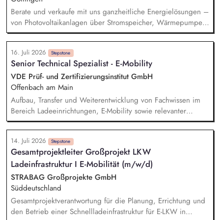
Berate und verkaufe mit uns ganzheitliche Energielösungen –
von Photovoltaikanlagen über Stromspeicher, Wärmepumpen
und Wallboxen bis hin zu unserem intelligenten
Energiemanagementsystem „Heartbeat
16. Juli 2026
Stepstone
Senior Technical Spezialist - E-Mobility
VDE Prüf- und Zertifizierungsinstitut GmbH
Offenbach am Main
Aufbau, Transfer und Weiterentwicklung von Fachwissen im
Bereich Ladeeinrichtungen, E-Mobility sowie relevanter
regulatorischer Vorgaben, Normen und Technologien.
Durchführung und Bewertung sicherheitsrelevanter Prüfungen
14. Juli 2026
an Ladeeinrichtungen gemäß IEC 61851. Planung und
Stepstone
Gesamtprojektleiter Großprojekt LKW
Umsetzung von Konformitätsbewertungsverfahren.
Ladeinfrastruktur I E-Mobilität (m/w/d)
Durchführung und Auswertung von Kommunikationsprüfungen
zwischen Ladeinfrastruktur und Fahrzeugen (z.B. ISO 15118).
STRABAG Großprojekte GmbH
Durchführung von Kundenworkshops zur Wissensvermittlung
Süddeutschland
im Bereich E-Mobility.
Gesamtprojektverantwortung für die Planung, Errichtung und
den Betrieb einer Schnellladeinfrastruktur für E-LKW in