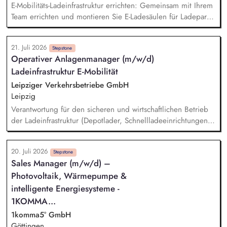
Datenbanken.
E-Mobilitäts-Ladeinfrastruktur errichten: Gemeinsam mit Ihrem
Team errichten und montieren Sie E-Ladesäulen für Ladeparks
- vom Verlegen der Kabel, Anschließen der Ladesäulen bis
zur Inbetriebnahme. Qualität und Arbeitssicherheit: Dabei
21. Juli 2026
achten Sie auf die Einhaltung und Dokumentation von
Stepstone
Operativer Anlagenmanager (m/w/d)
Sicherheits- und Qualitätsstandards.
Ladeinfrastruktur E-Mobilität
Leipziger Verkehrsbetriebe GmbH
Leipzig
Verantwortung für den sicheren und wirtschaftlichen Betrieb
der Ladeinfrastruktur (Depotlader, Schnellladeeinrichtungen
und Werkstattladepunkte) Steuerung, Planung und
Überwachung von Wartungs-, Inspektions- und
20. Juli 2026
Instandhaltungsmaßnahmen Organisation und Begleitung
Stepstone
Sales Manager (m/w/d) –
gesetzlich vorgeschriebener Prüfungen (u. a. DGUV, DIN
Photovoltaik, Wärmepumpe &
VDE) Analyse, Koordination und nachhaltige Behebung
technischer Störungen Sicherstellung einer hohen
intelligente Energiesysteme -
Anlagenverfügbarkeit sowie Optimierung von
1KOMMA...
Betriebssicherheit und Effizienz
1komma5° GmbH
Göttingen