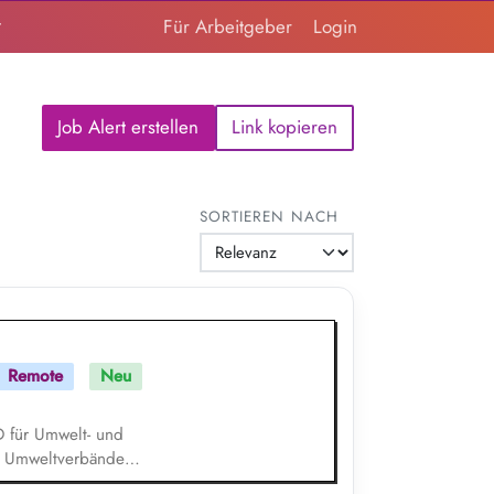
t
Für Arbeitgeber
Login
Job Alert erstellen
Link kopieren
SORTIEREN NACH
Remote
Neu
 für Umwelt- und
en Umweltverbände
and und ermöglichen