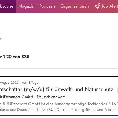
obsuche
Magazin
Podcasts
Organisationen
Job Aler
e.
er 1-20 von 335
· Vor 4 Tagen
 August 2026
otschafter (m/w/d) für Umwelt- und Naturschutz
UNDconnect GmbH
|
Deutschlandweit
e BUNDconnect GmbH ist eine hundertprozentige Tochter des BUND
turschutz Deutschland e.V. (BUND), einem der größten und ältest
utschlands. Wir gewinnen neue Mitglieder für unseren Umweltverb