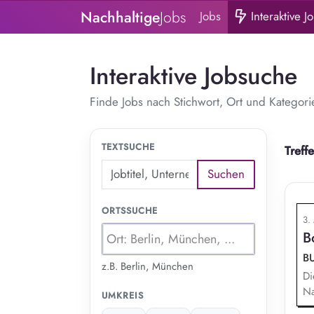
Nachhaltige
Jobs
Jobs
Interaktive J
Interaktive Jobsuche
Finde Jobs nach Stichwort, Ort und Kategori
TEXTSUCHE
Treff
Suchen
ORTSSUCHE
3.
B
B
z.B. Berlin, München
Di
Na
UMKREIS
De