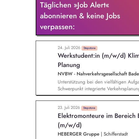
Täglichen »Job Alert«
wie Umsatz, Ergebnisbeitrag und Kunde
analysierst Kundenbedürfnisse, Marktpot
abonnieren & keine Jobs
und energiewirtschaftliche Entwicklunge
verpassen:
Cases und Roadmaps.
24. Juli 2026
Stepstone
Werkstudent:in (m/w/d) Klim
Planung
NVBW - Nahverkehrsgesellschaft Ba
Unterstützung bei den vielfältigen Auf
Schwerpunkt integrierte Verkehrsplanun
von Teilprojekten. Erstellung von Komm
weiterentwicklung. Unterstützung bei 
23. Juli 2026
und Fachveranstaltungen (online und in 
Stepstone
Elektromonteure im Bereich E
sowie Pflege von thematischen Übersic
(m/w/d)
HEBERGER Gruppe
|
Schifferstadt