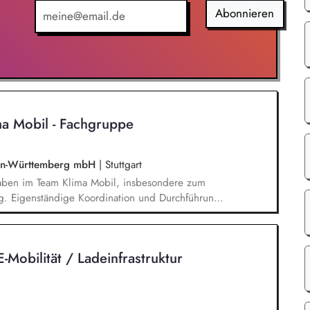
nakzeptanz und leitest daraus Maßnahmen ab. Du
Abonnieren
enziale, Wettbewerbsstrategien sowie technische
n und übersetzt sie in Produktstrategien, Business
a Mobil - Fachgruppe
den-Württemberg mbH
|
Stuttgart
gaben im Team Klima Mobil, insbesondere zum
g. Eigenständige Koordination und Durchführung
unikationsmaterialien sowie Websitepflege und -
der Vorbereitung und Durchführung von Workshops
Präsenz). Recherchetätigkeiten und Erstellung
-Mobilität / Ladeinfrastruktur
hten und Datenbanken.