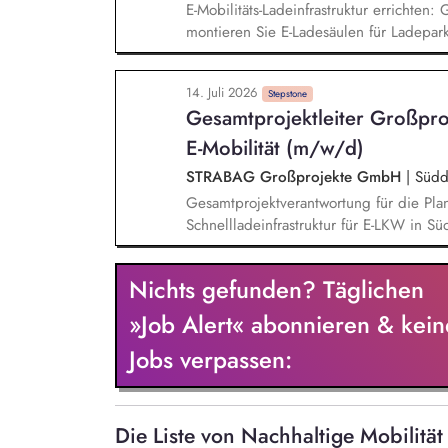
E-Mobilitäts-Ladeinfrastruktur errichte
montieren Sie E-Ladesäulen für Ladepar
Ladesäulen bis zur Inbetriebnahme. Qual
die Einhaltung und Dokumentation von Si
14. Juli 2026
Stepstone
Gesamtprojektleiter Großpro
E-Mobilität (m/w/d)
STRABAG Großprojekte GmbH
|
Südd
Gesamtprojektverantwortung für die Pla
Schnellladeinfrastruktur für E-LKW in S
den Auftraggeber, Behörden, Netzbetre
und Koordination des interdisziplinäre
Nichts gefunden? Täglichen
effizienten Projektorganisation sowie Ei
Leistungsumfang. Verantwortung für die
»Job Alert« abonnieren & kein
nachhaltigen Betriebs der Ladeinfrastruk
Jobs verpassen:
Regelbetrieb.
Die Liste von Nachhaltige Mobilit