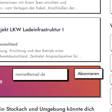
n: Gemeinsam mit Ihrem Team errichten und
ks - vom Verlegen der Kabel, Anschließen der
ität und Arbeitssicherheit: Dabei achten Sie auf
cherheits- und Qualitätsstandards.
jekt LKW Ladeinfrastruktur I
eutschland
nung, Errichtung und den Betrieb einer
üdwestdeutschland. Zentraler Ansprechpartner für
iber und weitere externe Stakeholder. Führung
n Projektteams. Aufbau und Umsetzung einer
nhaltung von Terminen, Kosten, Qualität und
Abonnieren
 Umsetzung des wirtschaftlichen, sicheren und
e
tur sowie Transfer des Projekts in den
ät in Stockach und Umgebung könnte dich