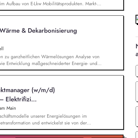
im Aufbau von E-Lkw Mobilitätsprodukten. Markt-
 Auswertung von Trends, Technologien,
cheidungsgrundlage für strategische
klung: Unterstützung bei der Konzeption
r Wärme & Dekarbonisierung
ltige Lösungen im Verkehrs- und Energiesektor.
ll
en zu ganzheitlichen Wärmelösungen Analyse von
e Entwicklung maßgeschneiderter Energie- und
ntation und aktive Nachverfolgung von Angeboten
vom Erstkontakt bis zum Vertragsabschluss sowie
e Steuerung und Umsetzung von Projekten
duktmanager (w/m/d)
Elektrifizi...
 am Main
schäftsmodelle unserer Energielösungen im
transformation und entwickelst sie von der
 Skalierung weiter. Du steuerst den
lg deiner Produkte anhand relevanter Kennzahlen