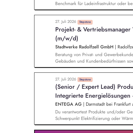
Benchmark für Ladeinfrastruktur oder be
und Technologieanalyse: Recherche und
Marktdaten und Hochlaufkurven als Ents
27. Juli 2026
Fragestellungen. Geschäftsmodellentwic
Stepstone
Projekt- & Vertriebsmanage
innovativer Geschäftsmodelle für nachha
(m/w/d)
Stadtwerke Radolfzell GmbH
|
Radolfze
Beratung von Privat- und Gewerbekund
Gebäuden und Kundenbedürfnissen sowi
Versorgungskonzepte Erstellung, Präse
Ganzheitliche Begleitung der Kunden – 
27. Juli 2026
der Nachbetreuung Eigenverantwortlich
Stepstone
(Senior / Expert Lead) Pro
Integrierte Energielösungen – 
ENTEGA AG
|
Darmstadt bei Frankfurt
Du verantwortest Produkte und/oder Ge
Schwerpunkt Elektrifizierung oder Wärme
Marktanforderung bis zur Einführung und
wirtschaftlichen und marktseitigen Erfo