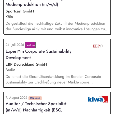
uns auf Messen, Konferenzen und Veranstaltungen im
Medienproduktion (m/w/d)
Bildungsbereich und trägst aktiv dazu bei, unsere Marke in
Sportcast GmbH
Deutschland zu etablieren.
Köln
Du gestaltest die nachhaltige Zukunft der Medienproduktion
der Bundesliga aktiv mit und treibst innovative Lösungen zur
Reduzierung von Emissionen voran. Dein Fokus liegt auf der
Evaluierung von Reduktionspotentialen von TV-
24. Juli 2026
Feature
Produktionskonzepten hinsichtlich Co2e-Fußabdruck,
Expert*in Corporate Sustainability
Durchführung einer Machbarkeitsstudie zur emissionsfreien
USV-Stromversorgung sowie der Koordination interner und
Development
externer Stakeholder.
EBP Deutschland GmbH
Berlin
Du leitest die Geschäftsentwicklung im Bereich Corporate
Sustainability zur Erschließung neuer Märkte sowie
Entwicklung von Geschäftsmodellen. Dabei arbeitest du eng
mit einem bestehenden Team zusammen und entwickelst
7. August 2026
dieses gemeinsam mit erfahrenen Projektleiter*innen weiter.
Stepstone
Auditor / Technischer Spezialist
Zu Deinen Aufgaben gehören vor allem:
(m/w/d) Nachhaltigkeit (ESG,
Strategieentwicklung, Trendanalysen, Partnermanagement