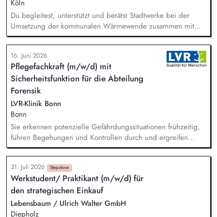
beispielsweise rund um Energy Sharing, PPAs, Flexibilitäten
Köln
oder neue Vermarktungsmodelle - sowie regulatorische und
Du begleitest, unterstützt und berätst Stadtwerke bei der
energiewirtschaftliche Entwicklungen und übersetzt sie in
Umsetzung der kommunalen Wärmewende zusammen mit
Produktstrategien, Business Cases und Roadmaps.
dem Wärmeteam bei der ASEW. Im Fokus stehen
insbesondere vertriebliche Strategien für die Fernwärme, der
16. Juni 2026
Aufbau erneuerbarer Wärmenetze sowie der Ausbau
Pflegefachkraft (m/w/d) mit
bestehender Fernwärmesysteme. Du unterstützt Stadtwerke,
Sicherheitsfunktion für die Abteilung
wie sie ihre Fernwärmeabrechnung zukunftsfähig aufstellen
können – unter Berücksichtigung von CO₂-Kosten, neuen
Forensik
regulatorischen Anforderungen und einer passenden
LVR-Klinik Bonn
Preisgestaltung.
Bonn
Sie erkennen potenzielle Gefährdungssituationen frühzeitig,
führen Begehungen und Kontrollen durch und ergreifen
geeignete Maßnahmen bei festgestellten Mängeln. Relevante
Beobachtungen dokumentieren Sie und entwickeln daraus
31. Juli 2026
nachhaltig Sicherheits- und Präventionskonzepte. In Ihrer
Stepstone
Werkstudent/ Praktikant (m/w/d) für
Funktion arbeiten Sie eng mit externen Partnern wie Polizei,
den strategischen Einkauf
Feuerwehr und der zuständigen Aufsichtsbehörde zusammen.
Lebensbaum / Ulrich Walter GmbH
Diepholz