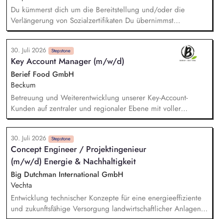
Du kümmerst dich um die Bereitstellung und/oder die
Verlängerung von Sozialzertifikaten Du übernimmst
verschiedene Recherchetätigkeiten Du hilfst bei der
Angebotserstellung und kümmerst dich um das
30. Juli 2026
Stammdatenmanagement Du unterstützt uns bei den
Stepstone
Key Account Manager (m/w/d)
Vorbereitungen für Audits Du kümmerst dich um das
Informations- und Datenmanagement im Bereich Einkauf
Berief Food GmbH
Beckum
Betreuung und Weiterentwicklung unserer Key-Account-
Kunden auf zentraler und regionaler Ebene mit voller
Umsatz-, Absatz- und Ertragsverantwortung. Entwicklung und
Umsetzung kundenindividueller Distributions- und
30. Juli 2026
Wachstumsstrategien sowie Identifikation neuer
Stepstone
Concept Engineer / Projektingenieur
Geschäftsfelder. Kontinuierliche Analyse von Markt- und
(m/w/d) Energie & Nachhaltigkeit
Wettbewerbsentwicklungen sowie Ableitung gezielter
Maßnahmen auch im Sinne des Category-Managements.
Big Dutchman International GmbH
Umsetzung von Produkteinführungen und Promotions sowie
Vechta
Erstellung von Angeboten und Aktionsvorschlägen.
Entwicklung technischer Konzepte für eine energieeffiziente
und zukunftsfähige Versorgung landwirtschaftlicher Anlagen