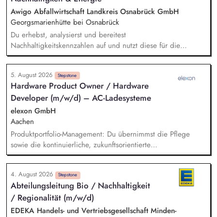
Konzeption innovativer Geschäftsmodelle für nachhaltige
Awigo Abfallwirtschaft Landkreis Osnabrück GmbH
Lösungen im Verkehrs- und Energiesektor.
Georgsmarienhütte bei Osnabrück
Du erhebst, analysierst und bereitest
Nachhaltigkeitskennzahlen auf und nutzt diese für die
Erstellung sowie kontinuierliche Weiterentwicklung unseres
Nachhaltigkeitsberichts nach anerkannten Berichtsstandards
5. August 2026
(z. B. VSME). Bei der Berechnung und Weiterentwicklung
Stepstone
Hardware Product Owner / Hardware
unseres Corporate Carbon Footprints (CCF) unterstützt du
Developer (m/w/d) – AC-Ladesysteme
und leitest gemeinsam mit dem Team Maßnahmen zur
Emissionsreduzierung ab. Du entwickelst ökologische
elexon GmbH
Nachhaltigkeitskennzahlen, Klimaziele und Maßnahmen mit
Aachen
und unterstützt deren Umsetzung sowie Erfolgskontrolle.
Produktportfolio-Management: Du übernimmst die Pflege
Darüber hinaus unterstützt du das Projektmanagement bei
sowie die kontinuierliche, zukunftsorientierte
unseren Projekten im Bereich Windenergie, Photovoltaik,
Weiterentwicklung unseres AC-Ladesystem-Portfolios.
Batteriespeicher und weiteren Zukunftsthemen der
Anforderungs- & Pflichtenheft: Du analysierst und sammelst
Energiewirtschaft.
4. August 2026
alle relevanten Produkt- und Kundenanforderungen,
Stepstone
Abteilungsleitung Bio / Nachhaltigkeit
dokumentierst diese in strukturierten Heften und stimmst sie
/ Regionalität (m/w/d)
mit den Stakeholdern ab. Auslegung elektrischer Anlagen:
Du planst und dimensionierst
EDEKA Handels- und Vertriebsgesellschaft Minden-