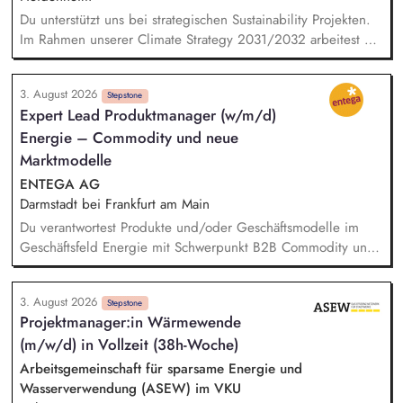
liegt in der Konzeption, Organisation und Begleitung von
Du unterstützt uns bei strategischen Sustainability Projekten.
Fachschulungen, Workshops und Informations­veranstaltungen
Im Rahmen unserer Climate Strategy 2031/2032 arbeitest Du
zu umwelt- und ressourcenbezogenen Themen.
an möglichen CO2-Reduktionsmaßnahmen. Bei unserer Reise
auf dem Weg zur Corporate Sustainability Reporting-Directive
3. August 2026
(CSRD) der EU erarbeitest Du KPI-Analysen und unterstützt
Stepstone
Expert Lead Produktmanager (w/m/d)
bei dem Facelift unseres Sustainability Reportings. Dabei
Energie – Commodity und neue
übernimmst Du konkret Verantwortung als Teilprojektleiter. Du
bist ein fester Teil des Teams bei unternehmensweiten
Marktmodelle
Initiativen wie dem UN Global Compact und arbeitest aktiv
ENTEGA AG
an den Sustainable Development Goals der Vereinten
Darmstadt bei Frankfurt am Main
Nationen.
Du verantwortest Produkte und/oder Geschäftsmodelle im
Geschäftsfeld Energie mit Schwerpunkt B2B Commodity und
neue Marktmodelle und entwickelst sie von der
Marktanforderung bis zur Einführung und Skalierung weiter.
3. August 2026
Du steuerst den wirtschaftlichen und marktseitigen Erfolg
Stepstone
Projektmanager:in Wärmewende
deiner Strom- und Erdgasprodukte anhand relevanter
(m/w/d) in Vollzeit (38h-Woche)
Kennzahlen wie Umsatz, Ergebnisbeitrag und
Kundenakzeptanz und leitest daraus Maßnahmen ab. Du
Arbeitsgemeinschaft für sparsame Energie und
analysierst Markt-, Kunden- und Technologietrends –
Wasserverwendung (ASEW) im VKU