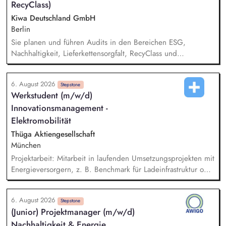
sowie Akquisition von Aufträgen, Neukunden und Projekten.
RecyClass)
Kiwa Deutschland GmbH
Berlin
Sie planen und führen Audits in den Bereichen ESG,
Nachhaltigkeit, Lieferkettensorgfalt, RecyClass und
Kreislaufwirtschaft eigenständig oder im Team durch. Sie
bewerten Unternehmen hinsichtlich gesetzlicher, normativer
6. August 2026
und kundenspezifischer Nachhaltigkeits- und Compliance-
Stepstone
Werkstudent (m/w/d)
Anforderungen und erstellen aussagekräftige Auditberichte.
Innovationsmanagement -
Sie prüfen Audit- und Bewertungsergebnisse, bewerten
Korrekturmaßnahmen und stellen die Einhaltung relevanter
Elektromobilität
Standards und Zertifizierungsanforderungen sicher.
Thüga Aktiengesellschaft
München
Projektarbeit: Mitarbeit in laufenden Umsetzungsprojekten mit
Energieversorgern, z. B. Benchmark für Ladeinfrastruktur oder
beim Aufbau von E-Lkw Mobilitätsprodukten. Markt- und
Technologieanalyse: Recherche und Auswertung von Trends,
6. August 2026
Technologien, Marktdaten und Hochlaufkurven als
Stepstone
(Junior) Projektmanager (m/w/d)
Entscheidungsgrundlage für strategische Fragestellungen.
Nachhaltigkeit & Energie
Geschäftsmodellentwicklung: Unterstützung bei der