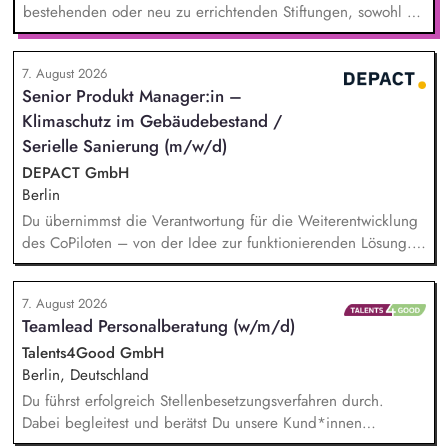
bestehenden oder neu zu errichtenden Stiftungen, sowohl zu
Lebzeiten als auch im Rahmen der Nachlassplanung. Sie
übernehmen eigenverantwortlich alle relevanten Aufgaben
7. August 2026
bei der Testamentsvollstreckung und Nachlassverwaltung. Sie
Senior Produkt Manager:in –
wirken aktiv an Werbemaßnahmen im Stiftungs- und
Klimaschutz im Gebäudebestand /
Nachlassmanagement mit, auch in kreativer Hinsicht.
Serielle Sanierung (m/w/d)
DEPACT GmbH
Berlin
Du übernimmst die Verantwortung für die Weiterentwicklung
des CoPiloten – von der Idee zur funktionierenden Lösung.
Im Zentrum stehen die Umsetzung und Implementierung: Du
verstehst die zugrunde liegenden Prozesse, optimierst sie,
7. August 2026
und entwickelst daraus unser Produkt weiter, zusammen mit
Teamlead Personalberatung (w/m/d)
unseren Partnern der Branche.
Talents4Good GmbH
Berlin, Deutschland
Du führst erfolgreich Stellenbesetzungsverfahren durch.
Dabei begleitest und berätst Du unsere Kund*innen
partnerschaftlich – vom Auftaktbriefing bis zur erfolgreichen