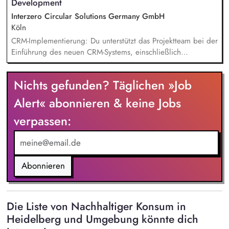
Development
Interzero Circular Solutions Germany GmbH
Köln
CRM-Implementierung: Du unterstützt das Projektteam bei der
Einführung des neuen CRM-Systems, einschließlich
Datenpflege, Testing und Begleitung des Rollouts.
Tagesgeschäft Commercial Development: Du übernimmst
Nichts gefunden? Täglichen »Job
operative Aufgaben im Tagesgeschäft, etwa die Pflege von
Dashboards, die Betreuung des Reklamationstools sowie die
Alert« abonnieren & keine Jobs
Vorbereitung von Unterlagen für Board-Meetings.
verpassen:
Kommunikation & Vertriebsunterstützung: Du unterstützt die
Kommunikation mit internationalen Tradern, Kunden sowie
Messekontakten und trägst so zur Vertriebsunterstützung bei.
Marketing: Du unterstützt bei der Pflege der IMS-Website
sowie im Bereich Lead-Generierung und Mailing-Kampagnen.
Abonnieren
Die Liste von Nachhaltiger Konsum in
Heidelberg und Umgebung könnte dich