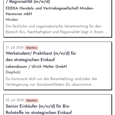
/ Regionalität (m/w/d)
EDEKA Handels- und Vertriebsgesellschaft Minden-
Hannover mbH
Minden
Die fachliche und organisatorische Verantwortung für den
Bereich Bio, Nachhaltigkeit und Regionalität liegt in Ihrem
Aufgabenbereich. Neue Ideen bringen Sie aktiv ein,
gestalten Veränderungen kreativ mit und treiben die
31. Juli 2026
strategische Weiterentwicklung des Bereichs mit analytischem
Stepstone
Werkstudent/ Praktikant (m/w/d) für
Denken voran. Sortiments- und Nachhaltigkeitsstrategien
den strategischen Einkauf
entwickeln Sie weiter und setzen Impulse für ein
zukunftsfähiges Angebot und stellen dabei sicher, dass
Lebensbaum / Ulrich Walter GmbH
relevante Qualitäts-, Nachhaltigkeits- und
Diepholz
Zertifizierungsanforderungen berücksichtigt werden. Sie
Du kümmerst dich um die Bereitstellung und/oder die
analysieren Markt-, Kunden- und Sortimentsentwicklungen und
Verlängerung von Sozialzertifikaten Du übernimmst
leiten daraus konkrete Maßnahmen ab. Potenziale für
verschiedene Recherchetätigkeiten Du hilfst bei der
nachhaltige, regionale und biologische Sortimente
Angebotserstellung und kümmerst dich um das
identifizieren Sie und begleiten deren Umsetzung.
22. Juli 2026
Stammdatenmanagement Du unterstützt uns bei den
Stepstone
Senior Einkäufer (m/w/d) für Bio-
Vorbereitungen für Audits Du kümmerst dich um das
Rohstoffe im strategischen Einkauf
Informations- und Datenmanagement im Bereich Einkauf