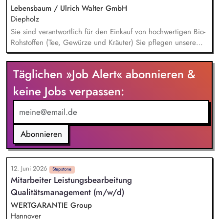
Lebensbaum / Ulrich Walter GmbH
Diepholz
Sie sind verantwortlich für den Einkauf von hochwertigen Bio-
Rohstoffen (Tee, Gewürze und Kräuter) Sie pflegen unsere
Lieferantenbeziehungen und entwickeln diese strategisch
weiter Sie analysieren den Markt und bauen neue nachhaltige
Täglichen »Job Alert« abonnieren &
Beschaffungsquellen im Ursprung auf Die Umsetzung von
Verbesserungspotenzialen und Innovationen entlang der
keine Jobs verpassen:
Lieferkette gehört zu Ihren Aufgaben Sie arbeiten eng mit
den Abteilungen Produktentwicklung, Qualitätswesen,
Marketing und Vertrieb zusammen
Abonnieren
12. Juni 2026
Stepstone
Mitarbeiter Leistungsbearbeitung
Qualitätsmanagement (m/w/d)
WERTGARANTIE Group
Hannover