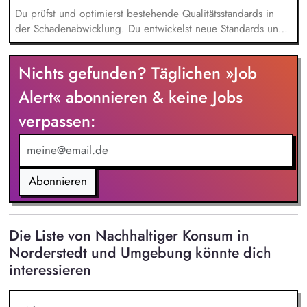
Du prüfst und optimierst bestehende Qualitätsstandards in
der Schadenabwicklung. Du entwickelst neue Standards und
setzt sie um, um ein erstklassiges Servicelevel
sicherzustellen. Du baust aussagekräftige Qualitätskennzahlen
Nichts gefunden? Täglichen »Job
auf, behältst sie im Blick und entwickelst sie kontinuierlich
weiter. Du konzipierst und führst Schulungen für
Alert« abonnieren & keine Jobs
Mitarbeitende durch. Du verbesserst Prozesse proaktiv, indem
verpassen:
du Feedback und Qualitätsdaten strukturiert analysierst.
Abonnieren
Die Liste von Nachhaltiger Konsum in
Norderstedt und Umgebung könnte dich
interessieren