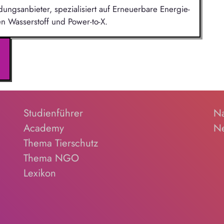
ldungsanbieter, spezialisiert auf Erneuerbare Energie-
n Wasserstoff und Power-to-X.
Studienführer
Na
Academy
Ne
Thema Tierschutz
Thema NGO
Lexikon