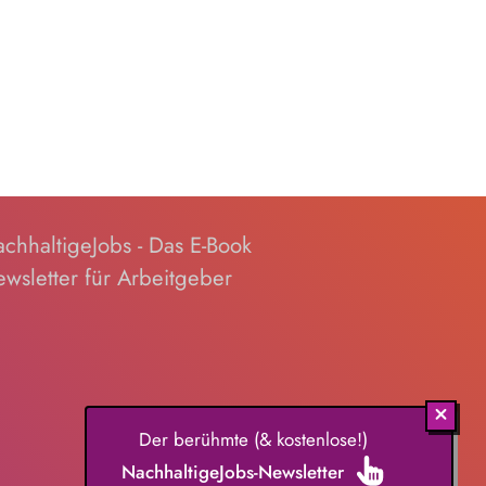
chhaltigeJobs - Das E-Book
wsletter für Arbeitgeber
Der berühmte (& kostenlose!)
NachhaltigeJobs-Newsletter