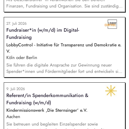
Finanzen, Fundraising und Organisation. Sie sind zuständig
für die Finanzplanung, das Controlling und die Organisation
des Rechnungswesens. Sie leiten das Fundraising-Team und
27. Juli 2026
entwickeln eine nachhaltige Fundraising Strategie. Sie sind
Fundraiser*in (w/m/d) im Digital-
verantwortlich für das Personalmanagement und die operative
Fundraising
Steuerung von Prozessen zur Organisationsentwicklung.
LobbyControl - Initiative für Transparenz und Demokratie e.
V.
Köln oder Berlin
Sie führen die digitale Ansprache zur Gewinnung neuer
Spender*innen und Fördermitglieder fort und entwickeln sie
weiter. Sie sind verantwortlich für unsere E-Mailings und
steuern diese ganzheitlich - angefangen bei der Planung,
9. Juli 2026
Zielgruppensegmentierung und Themenauswahl übers Texten
Referent/in Spenderkommunikation &
bis hin zur technischen Abwicklung und deren
Fundraising (w/m/d)
kontinuierlichen Optimierung und Weiterentwicklung.
Kindermissionswerk ,Die Sternsinger' e.V.
Aachen
Sie betreuen und begleiten Einzelspender sowie