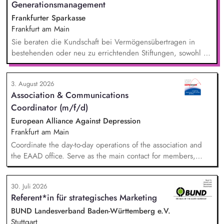
Generationsmanagement
Frankfurter Sparkasse
Frankfurt am Main
Sie beraten die Kundschaft bei Vermögensübertragen in
bestehenden oder neu zu errichtenden Stiftungen, sowohl zu
Lebzeiten als auch im Rahmen der Nachlassplanung. Sie
übernehmen eigenverantwortlich alle relevanten Aufgaben
3. August 2026
bei der Testamentsvollstreckung und Nachlassverwaltung. Sie
Association & Communications
wirken aktiv an Werbemaßnahmen im Stiftungs- und
Coordinator (m/f/d)
Nachlassmanagement mit, auch in kreativer Hinsicht.
European Alliance Against Depression
Frankfurt am Main
Coordinate the day-to-day operations of the association and
the EAAD office. Serve as the main contact for members,
partners and general enquiries. Support the Board of
Directors by organising meetings, preparing documents and
30. Juli 2026
following up on decisions. Coordinate the association's
Referent*in für strategisches Marketing
website, newsletters and social media. Support awareness
campaigns and communication activities. Coordinate and
BUND Landesverband Baden-Württemberg e.V.
develop EAAD's fundraising activities.
Stuttgart