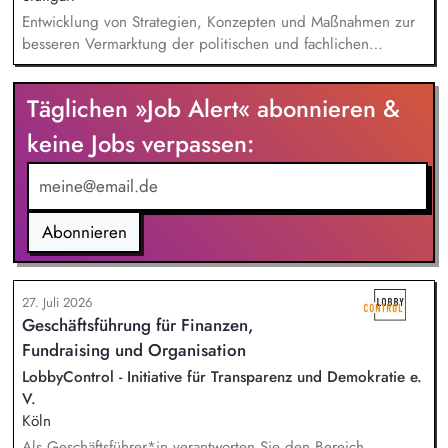
Entwicklung von Strategien, Konzepten und Maßnahmen zur
besseren Vermarktung der politischen und fachlichen
Aktivitäten des BUND Baden-Württemberg, Beratung,
Unterstützung und Qualifizierung der Haupt- und
Täglichen »Job Alert« abonnieren &
Ehrenamtlichen im BUND zur Verbesserung der öffentlichen
Sichtbarkeit des BUND, Konzeptionelle Begleitung des
keine Jobs verpassen:
BUND-Auftritts bei Veranstaltungen, Aktionen u.ä.
Abonnieren
27. Juli 2026
Geschäftsführung für Finanzen,
Fundraising und Organisation
LobbyControl - Initiative für Transparenz und Demokratie e.
V.
Köln
Als Geschäftsführer*in verantworten Sie den Bereich