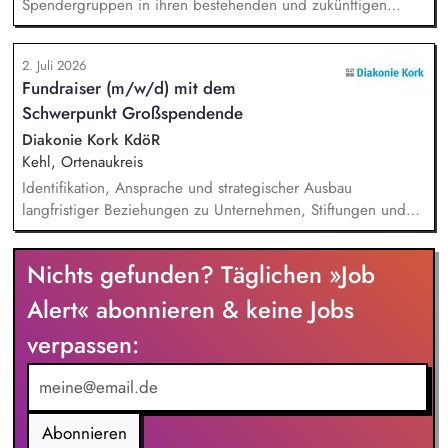
Spendergruppen in ihren bestehenden und zukünftigen
Projektpartnerschaften (Kooperationsprojekte zwischen
deutschen Spendergruppen und internationalen
2. Juli 2026
Entwicklungshilfeprojekten) und fördern den Aufbau
Fundraiser (m/w/d) mit dem
langfristiger, vertrauensvoller Beziehungen.
Schwerpunkt Großspendende
Spenderbetreuung - Kommunikation und Abstimmung zu
Projekten, Budgets und Spendenaufkommen; Identifikation
Diakonie Kork KdöR
geeigneter Projekte, deeskalierende Kommunikation bei
Kehl, Ortenaukreis
Problemen mit Projekten in enger Abstimmung mit dem
Identifikation, Ansprache und strategischer Ausbau
Vorstand und beteiligten Kolleg/innen.
langfristiger Beziehungen zu Unternehmen, Stiftungen und
vermögenden Privatpersonen. Entwicklung und Umsetzung
individueller Förderstrategien (Major Donor Journeys).
Nichts gefunden? Täglichen »Job
Planung, Organisation und Durchführung von exklusiven
Fundraising-Veranstaltungen. Strategische Beratung und
Alert« abonnieren & keine Jobs
Begleitung der Geschäftsleitung sowie der Gremien bei
verpassen:
hochrangigen Spenderterminen und der direkten Ansprache.
Abonnieren