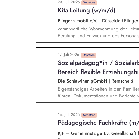
23. Juli 2026
Jugendämtern, Schulen, Behörden und we
Stepstone
Kita-Leitung (w/m/d)
(inkl. Nacht- und Wochenenddiensten), 
Schichtgestaltung möglich.
Flingern mobil e.V.
|
Düsseldorf-Flinger
verantwortliche Wahrnehmung der Leitun
Beratung und Entwicklung des Personal
Fachkenntnisse und Sensibilität in Sac
Budgetverantwortung und -steuerung U
17. Juli 2026
Erziehungs- und Bildungsauftrages Mitve
Stepstone
Sozialpädagog*in / Sozialar
Bewerbungsverfahren enge Zusammenarb
Erziehungspartnerschaft
Bereich flexible Erziehungshi
Die Schlawiner gGmbH
|
Remscheid
Eigenständiges Arbeiten in den Familie
führen, Dokumentationen und Berichte v
Supervision
16. Juli 2026
Stepstone
Pädagogische Fachkräfte (m
KJF – Gemeinnützige Ev. Gesellschaft