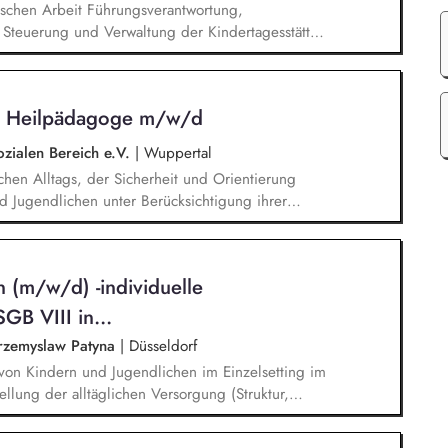
schen Arbeit Führungsverantwortung,
Steuerung und Verwaltung der Kindertagesstätte
enarbeit mit Eltern Zusammenarbeit und
fentlichkeitsarbeit und Außenvertretung
 / Heilpädagoge m/w/d
ozialen Bereich e.V.
|
Wuppertal
lichen Alltags, der Sicherheit und Orientierung
d Jugendlichen unter Berücksichtigung ihrer
temisches Denken: Zusammenhänge erkennen,
Förderung von Identitätsentwicklung, Selbstwert
n lebenspraktischen Bereichen (Alltag, Schule,
 (m/w/d) -individuelle
t mit Eltern, Sorgeberechtigten, Schulen,
B VIII in...
Przemyslaw Patyna
|
Düsseldorf
von Kindern und Jugendlichen im Einzelsetting im
lung der alltäglichen Versorgung (Struktur,
 etc.). Unterstützung im Klärungs- und
elbstständigung. Enge Zusammenarbeit mit