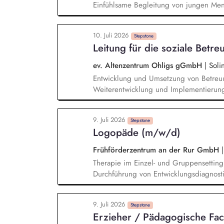
Einfühlsame Begleitung von jungen Mens
pädagogischen Alltags, auch in unvorhe
pädagogischen Arbeit und Erstellung vo
10. Juli 2026
Stepstone
Leitung für die soziale Betre
ev. Altenzentrum Ohligs gGmbH
|
Soli
Entwicklung und Umsetzung von Betreuu
Weiterentwicklung und Implementierun
Unterstützung beim Einzug sowie konti
zuständigen Bezugspflegekräften, Bew
9. Juli 2026
Anleitung der Bewohner*innen gemäß d
Stepstone
Logopäde (m/w/d)
und Durchführung von Veranstaltungen,
Verantwortung für die Erstellung von D
Frühförderzentrum an der Rur GmbH
|
Mitarbeitenden
Therapie im Einzel- und Gruppensetting
Durchführung von Entwicklungsdiagnosti
sprachfördernden Unterstützung im Allt
unserem interdisziplinären Team für ei
9. Juli 2026
Stepstone
Erzieher / Pädagogische Fac