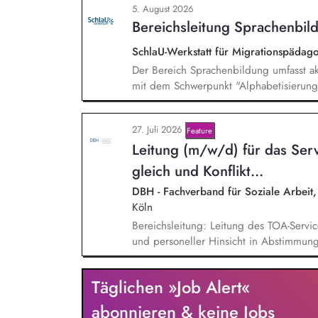
5. August 2026
Mehrsprachigkeitsbewusstsein und Alpha
Bereichsleitung Sprachenbild
SchlaU-Werkstatt für Migrationspäd
Der Bereich Sprachenbildung umfasst ak
mit dem Schwerpunkt "Alphabetisierung 
weitere auf Unterrichtsmaterial bezoge
sprachensensibles und rassismuskritisch
27. Juli 2026
Feature
Berufliche Bildung. Der Bereich Sprache
Lei­tung (m/w/d) für das Servi
zielgruppengerechte und innovative Unt
Fachkräfte mit daran angeschlossenen W
gleich und Kon­flikt­...
DBH - Fachverband für Soziale Arbeit, 
Köln
Bereichsleitung: Leitung des TOA-Serviceb
und personeller Hinsicht in Abstimmung
Personalverantwortung für zwei Mitarbei
verantworten die strategische und organ
Täglichen »Job Alert«
Servicebüros in den Bereichen Fortbildu
Projektmanagement: Verantwortliche Pla
abonnieren & keine Jobs