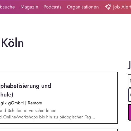
obsuche
Magazin
Podcasts
Organisationen
Job Aler
 Köln
lphabetisierung und
hule)
agogik gGmbH
|
Remote
und Schulen in verschiedenen
d Online-Workshops bis hin zu pädogischen Tagen
unsere Plattform schlau-lernen.org. Die inhaltlichen
eichen Lesen lernen,