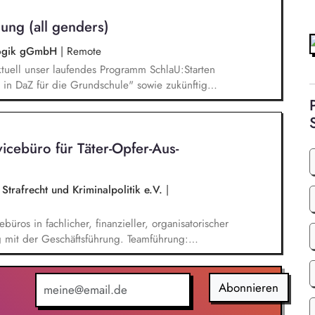
betisierung in der Grundschule.
ung (all genders)
agogik gGmbH
|
Remote
tuell unser laufendes Programm SchlaU:Starten
in DaZ für die Grundschule" sowie zukünftig
ne Projekte mit den Schwerpunkten
es Deutschlernen von der Grundschule bis in die
nbildung entwickelt in seinen Projekten dazu
cebüro für Tä­ter-Op­fer-Aus­
errichtsmaterialien und begleitet pädagogische
eiterbildungsangeboten online wie offline.
Strafrecht und Kriminalpolitik e.V.
|
üros in fachlicher, finanzieller, organisatorischer
 mit der Geschäftsführung. Teamführung:
tende. Strategische Organisationsentwicklung: Sie
isatorische Weiterentwicklung des TOA-
ng, Information und Qualitätssicherung.
Abonnieren
nung, Budgetierung und Projektcontrolling im