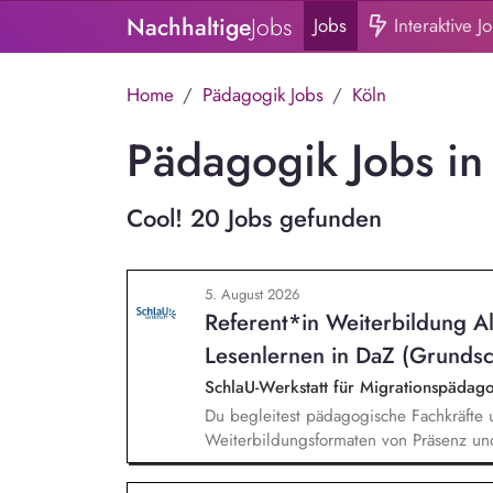
Nachhaltige
Jobs
Jobs
Interaktive J
Home
Pädagogik Jobs
Köln
Pädagogik Jobs in
Cool! 20 Jobs gefunden
5. August 2026
Referent*in Weiterbildung A
Lesenlernen in DaZ (Grundsc
SchlaU-Werkstatt für Migrationspäd
Du begleitest pädagogische Fachkräfte 
Weiterbildungsformaten von Präsenz un
und erstellst Online-Selbstlernkurse für 
Schwerpunkte liegen dabei auf den Ber