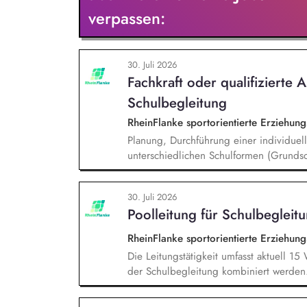
Rahmen von öffentlichen Zuwendungen.
verpassen:
30. Juli 2026
Fachkraft oder qualifizierte A
Schulbegleitung
RheinFlanke sportorientierte Erziehu
Planung, Durchführung einer individuell
unterschiedlichen Schulformen (Grundsc
Unterstützung eines:einer Schüler:in im
und Vertrauensarbeit, gemeinsames Era
30. Juli 2026
Lehrer:innen und Sonderpädagog:innen, 
Poolleitung für Schulbegleit
RheinFlanke sportorientierte Erziehu
Die Leitungstätigkeit umfasst aktuell 1
der Schulbegleitung kombiniert werden
Stellenvertretung, Einarbeitung neuer M
Entwicklungsgespräche mit Mitarbeiten