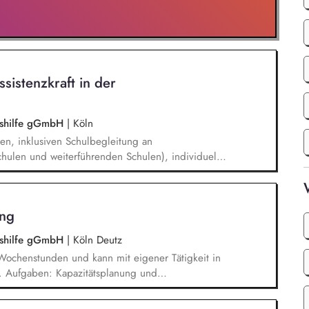
ssistenzkraft in der
ngshilfe gGmbH
|
Köln
en, inklusiven Schulbegleitung an
hulen und weiterführenden Schulen), individuelle
 Unterricht und in den Pausenzeiten, Beziehungs-
rbeiten von Methoden und Strategien mit den
um Selbstständigkeit und Teilhabe zu fördern.
ung
ngshilfe gGmbH
|
Köln Deutz
5 Wochenstunden und kann mit eigener Tätigkeit in
. Aufgaben: Kapazitätsplanung und
itarbeitenden, Zielvereinbarung und
den, Förderung Teambuilding und Teamarbeit,