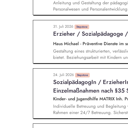
Anleitung und Gestaltung der pädagogi
Personalwesen und Personalentwicklung 
Zusammenarbeit mit dem Träger Zusamm
Vernetzung mit anderen Institutionen Öf
31. Juli 2026
Stepstone
Erzieher / Sozialpädagoge
Haus Michael - Präventive Dienste im s
Gestaltung eines strukturierten, verläss
bietet. Beziehungsarbeit mit Kindern un
individuellen Lebensgeschichten. Sys
Verhalten einordnen, Muster verstehen. 
24. Juli 2026
und individuellen Stärken. Begleitung i
Stepstone
SozialpädagogIn / ErzieherIn
Freizeit, Verantwortung). Zusammenarbei
Therapeut*innen und Jugendämtern.
Einzelmaßnahmen nach §35 SG
Kinder- und Jugendhilfe MATRIX Inh. 
Individuelle Betreuung und Begleitung 
Rahmen einer 24/7 Betreuung. Sicherstel
Ernährung, Gesundheit, Schule, Freizeit
Rückführungsprozess sowie in der Vers