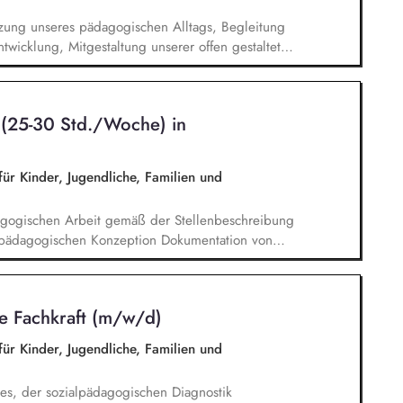
zung unseres pädagogischen Alltags, Begleitung
twicklung, Mitgestaltung unserer offen gestalteten
r Kinderrechte, Engagierte Gestaltung und
n in vertrauensvoller Zusammenarbeit mit den
n (25-30 Std./Woche) in
ür Kinder, Jugendliche, Familien und
agogischen Arbeit gemäß der Stellenbeschreibung
pädagogischen Konzeption Dokumentation von
on Entwicklungsberichten Vorbereitung,
abgestimmten pädagogischen Angebote
es Entwicklungsstandes, Stärken und
he Fachkraft (m/w/d)
usammenarbeit mit den Familien (inkl. Planung
)
ür Kinder, Jugendliche, Familien und
s, der sozialpädagogischen Diagnostik