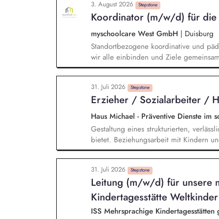
3. August 2026
Qualitätssicherung der pädagogischen A
Stepstone
Koordinator (m/w/d) für die
Hinblick auf die Schnittstelle zwischen
myschoolcare West GmbH
|
Duisburg
Standortbezogene koordinative und päd
wir alle einbinden und Ziele gemeinsam 
Ämter und Schulen sowie für die Erzieh
Kontaktaufnahme zu komplementären Hil
31. Juli 2026
Daten-Reporting sowie transparente und
Stepstone
Erzieher / Sozialarbeiter /
Entwicklungen. Teilnahme an Familienb
Teilnahme an Hilfeplanungen. Proaktive
Haus Michael - Präventive Dienste im s
Gestaltung eines strukturierten, verläss
bietet. Beziehungsarbeit mit Kindern un
individuellen Lebensgeschichten. Sys
Verhalten einordnen, Muster verstehen. 
31. Juli 2026
und individuellen Stärken. Begleitung i
Stepstone
Leitung (m/w/d) für unsere
Freizeit, Verantwortung). Zusammenarbei
Therapeut*innen und Jugendämtern.
Kindertagesstätte Weltkinder K
ISS Mehrsprachige Kindertagesstätt