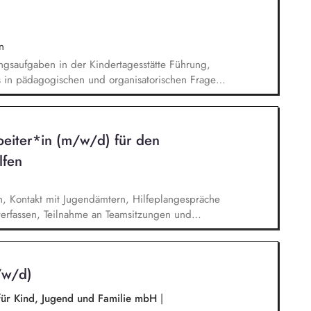
iteren KooperationspartnerInnen. Schichtdienst
gerne im Rahmen von 24 Std. Diensten, flexible
n
gsaufgaben in der Kindertagesstätte Führung,
s in pädagogischen und organisatorischen Fragen
hen des Kindeswohls und Kindesschutzes
msetzung des im Kinderbildungsgesetz genannten
rantwortung für Einstellungs- und
beiter*in (m/w/d) für den
eit mit den Eltern im Rahmen der
lfen
n, Kontakt mit Jugendämtern, Hilfeplangespräche
erfassen, Teilnahme an Teamsitzungen und
/w/d)
 für Kind, Jugend und Familie mbH
|