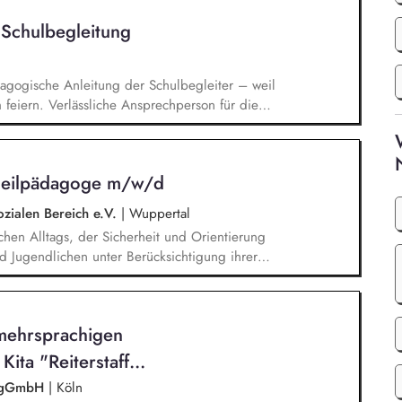
rbeit im Hilfeplanverfahren, Kommunikation im
 Schulbegleitung
 RheinFlanke und Schule.
agogische Anleitung der Schulbegleiter – weil
feiern. Verlässliche Ansprechperson für die
ungsberechtigten – weil wir tun, was wir sagen.
feeinrichtungen. Regelmäßiges vorbereitendes
 zeitnahe Kommunikation über alle relevanten
 Heilpädagoge m/w/d
esuchen und Netzwerktreffen. Vorbereitung und
s Netzwerken in verschiedenen Anlaufstellen.
ozialen Bereich e.V.
|
Wuppertal
lichen Alltags, der Sicherheit und Orientierung
d Jugendlichen unter Berücksichtigung ihrer
temisches Denken: Zusammenhänge erkennen,
Förderung von Identitätsentwicklung, Selbstwert
n lebenspraktischen Bereichen (Alltag, Schule,
 mehrsprachigen
t mit Eltern, Sorgeberechtigten, Schulen,
ita "Reiterstaff...
en gGmbH
|
Köln