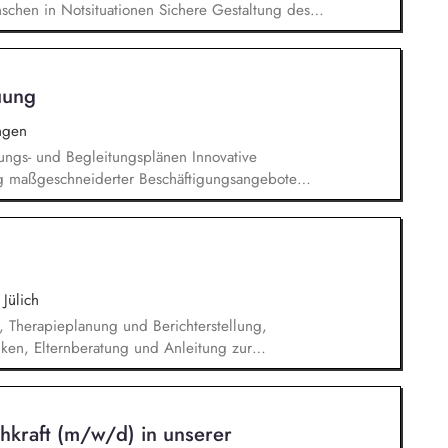
chen in Notsituationen Sichere Gestaltung des
rsehbaren Situationen Dokumentation der
n Diagnostikberichten
uung
ngen
ngs- und Begleitungsplänen Innovative
g maßgeschneiderter Beschäftigungsangebote
nuierliche enge Zusammenarbeit mit den
ohner*innen und Angehörigen Betreuung und
er geltenden Standards und Konzepte Planung
 Gruppenaktivitäten sowie Einzelbetreuungen
ienstplänen und das Führen von Gesprächen mit
Jülich
, Therapieplanung und Berichterstellung,
ken, Elternberatung und Anleitung zur
ag, Netzwerkarbeit, enge Zusammenarbeit mit
ne bestmögliche Förderung der Kinder.
hkraft (m/w/d) in unserer