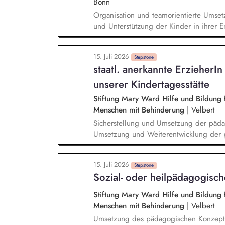
Bonn
Organisation und teamorientierte Umset
und Unterstützung der Kinder in ihrer En
Pädagogik, Sorge für die Einhaltung de
Umsetzung von pädagogischen Angebote
15. Juli 2026
Kolleg*innen
Stepstone
staatl. anerkannte ErzieherI
unserer Kindertagesstätte
Stiftung Mary Ward Hilfe und Bildung f
Menschen mit Behinderung
|
Velbert
Sicherstellung und Umsetzung der päd
Umsetzung und Weiterentwicklung der 
Entwicklungsprozessen und Erstellung v
Durchführung und Nachbereitung der 
15. Juli 2026
Beobachtung der Kinder hinsichtlich ihr
Stepstone
Sozial- oder heilpädagogisc
Entwicklungsaufgaben Vertrauensvolle Z
und Durchführung von Elterngesprächen
Stiftung Mary Ward Hilfe und Bildung f
Menschen mit Behinderung
|
Velbert
Umsetzung des pädagogischen Konzepte