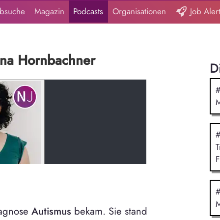
obsuche
Magazin
Podcasts
Organisationen
Job Aler
lina Hornbachner
D
#
M
#
T
F
#
M
Diagnose
Autismus
bekam. Sie stand