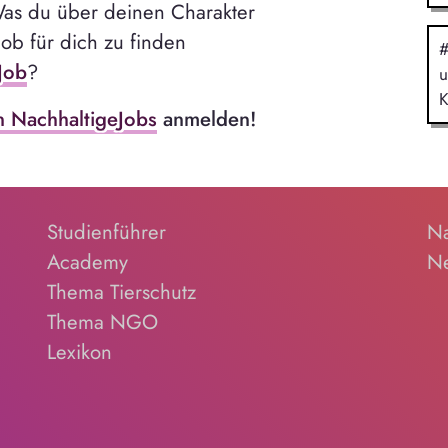
as du über deinen Charakter
Job für dich zu finden
#
Job
?
u
K
n NachhaltigeJobs
anmelden!
Studienführer
Na
Academy
Ne
Thema Tierschutz
Thema NGO
Lexikon