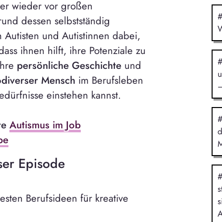
mer wieder vor großen
#
und dessen selbstständig
W
ch Autisten und Autistinnen dabei,
ass ihnen hilft, ihre Potenziale zu
#
ihre
persönliche Geschichte
und
u
odiverser Mensch
im Berufsleben
–
edürfnisse einstehen kannst.
#
te
Autismus im Job
d
be
M
ser Episode
#
s
sten Berufsideen für kreative
s
A