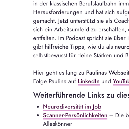
in der klassischen Berufslaufbahn im
Herausforderungen und hat sich aufgr
gemacht. Jetzt unterstützt sie als Coa
sich ein Arbeitsumfeld zu erschaffen, d
entfalten. Im Podcast spricht sie über 
gibt
hilfreiche Tipps
, wie du als
neur
selbstbewusst für deine Stärken und B
Hier geht es lang zu
Paulinas Websei
Folge Paulina auf
LinkedIn
und
YouTu
Weiterführende Links zu die
Neurodiversität im Job
Scanner-Persönlichkeiten
– Die be
Alleskönner