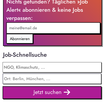
Nichts gefunden? Täglichen »Job
Umsetzung der Stiftungsprogrammatik und entwickeln dabei
die Internationalisierungsstrategie der Stiftung weiter. Sie
Alert« abonnieren & keine Jobs
übersetzen wissenschaftliche Erkenntnisse in
verpassen:
alltagsangebundene Handlungsansätze entlang unserer
Stiftungsprogrammatik.
Abonnieren
Job-Schnellsuche
Jetzt suchen