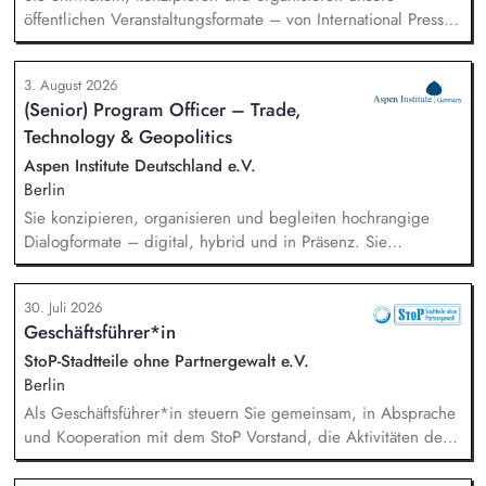
öffentlichen Veranstaltungsformate – von International Press
Roundtables, Deep Dive Discussions und Aspen Fireside
Chats bis hin zu besonderen Formaten wie der Aspen
3. August 2026
Summer Party, der Aspen Gala und neuen
(Senior) Program Officer – Trade,
Veranstaltungsformaten. Sie identifizieren aktuelle politische
Technology & Geopolitics
Themen und gewinnen hochrangige Referentinnen sowie
Diskussionspartnerinnen aus Politik, Wirtschaft, Wissenschaft,
Aspen Institute Deutschland e.V.
Medien und Zivilgesellschaft.
Berlin
Sie konzipieren, organisieren und begleiten hochrangige
Dialogformate – digital, hybrid und in Präsenz. Sie
identifizieren aktuelle Entwicklungen in den Bereichen
Handel, Technologie, Geopolitik und wirtschaftliche
30. Juli 2026
Sicherheit und bereiten diese für Veranstaltungen,
Geschäftsführer*in
Hintergrundgespräche, Publikationen und politische
Diskussionen auf. Sie identifizieren und gewinnen
StoP-Stadtteile ohne Partnergewalt e.V.
Referent*innen sowie Diskussionspartner aus Politik,
Berlin
Wirtschaft, Wissenschaft und Zivilgesellschaft.
Als Geschäftsführer*in steuern Sie gemeinsam, in Absprache
und Kooperation mit dem StoP Vorstand, die Aktivitäten der
Bundesfachstelle StoP. Im Einzelnen bedeutet das:
Projektmanagement und Verantwortung für die Umsetzung