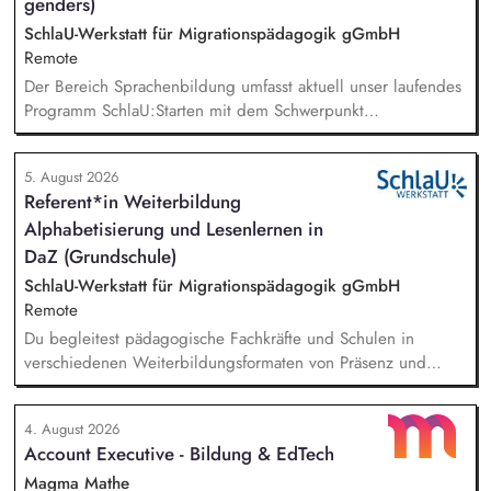
genders)
SchlaU-Werkstatt für Migrationspädagogik gGmbH
Remote
Der Bereich Sprachenbildung umfasst aktuell unser laufendes
Programm SchlaU:Starten mit dem Schwerpunkt
"Alphabetisierung in DaZ für die Grundschule" sowie
zukünftig weitere auf Unterrichtsmaterial bezogene Projekte
5. August 2026
mit den Schwerpunkten sprachensensibles und
Referent*in Weiterbildung
rassismuskritisches Deutschlernen von der Grundschule bis in
Alphabetisierung und Lesenlernen in
die Berufliche Bildung. Der Bereich Sprachenbildung
entwickelt in seinen Projekten dazu zielgruppengerechte und
DaZ (Grundschule)
innovative Unterrichtsmaterialien und begleitet pädagogische
SchlaU-Werkstatt für Migrationspädagogik gGmbH
Fachkräfte mit daran angeschlossenen
Remote
Weiterbildungsangeboten online wie offline.
Du begleitest pädagogische Fachkräfte und Schulen in
verschiedenen Weiterbildungsformaten von Präsenz und
Online-Workshops bis hin zu pädogischen Tagen und erstellst
Online-Selbstlernkurse für unsere Plattform schlau-lernen.org.
4. August 2026
Die inhaltlichen Schwerpunkte liegen dabei auf den
Account Executive - Bildung & EdTech
Bereichen Lesen lernen, Mehrsprachigkeitsbewusstsein und
Alphabetisierung in der Grundschule.
Magma Mathe