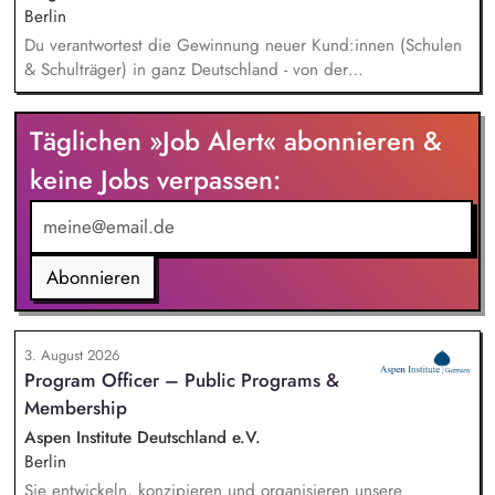
Berlin
Du verantwortest die Gewinnung neuer Kund:innen (Schulen
& Schulträger) in ganz Deutschland - von der
Leadgenerierung bis zum Vertragsabschluss. Dabei arbeitest
du sowohl mit selbst generierten Leads als auch mit
Täglichen »Job Alert« abonnieren &
qualifizierten Inbound-Anfragen in einem typischen Sales-
Zyklus von rund zwei Monaten. Außerdem repräsentierst du
keine Jobs verpassen:
uns auf Messen, Konferenzen und Veranstaltungen im
Bildungsbereich und trägst aktiv dazu bei, unsere Marke in
Deutschland zu etablieren.
Abonnieren
3. August 2026
Program Officer – Public Programs &
Membership
Aspen Institute Deutschland e.V.
Berlin
Sie entwickeln, konzipieren und organisieren unsere