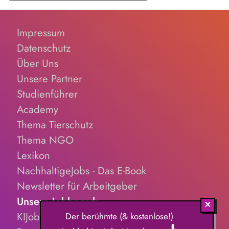
Impressum
Datenschutz
Über Uns
Unsere Partner
Studienführer
Academy
Thema Tierschutz
Thema NGO
Lexikon
NachhaltigeJobs - Das E-Book
Newsletter für Arbeitgeber
Unsere Jobboards
KIJobs.de
Der berühmte (& kostenlose!)