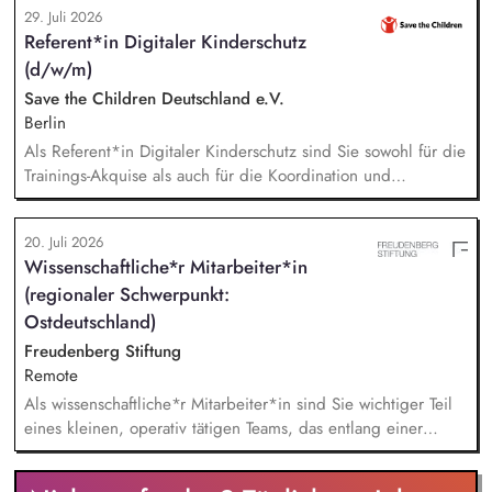
29. Juli 2026
des Gesamtprojektes, Gesamtsteuerung und Sicherstellung
Referent*in Digitaler Kinderschutz
des wirtschaftlichen Betriebes der Geschäftsstelle und des
(d/w/m)
Vereins (Finanzierung, Controlling), Akquise von
Fördermitteln und Spenden sowie Personalverantwortung für
Save the Children Deutschland e.V.
die Bundesfachstelle mit 4 Mitarbeitenden.
Berlin
Als Referent*in Digitaler Kinderschutz sind Sie sowohl für die
Trainings-Akquise als auch für die Koordination und
Durchführung von ca. zweistündigen Workshops
verantwortlich. Identifikation, Ansprache und Akquise von
20. Juli 2026
Institutionen und Organisationen für Trainings zum sensiblen
Wissenschaftliche*r Mitarbeiter*in
Umgang mit Kinderfotos und -videos (z. B. Kitas, Schulen,
(regionaler Schwerpunkt:
Sportvereine und -verbände, Jugendverbände,
Kinder-/Jugendreiseveranstalter). Eigenständige Konzeption
Ostdeutschland)
und Durchführung zielgruppengerechter Trainings in
Freudenberg Stiftung
digitalen Formaten sowie in Präsenz bei Auftraggebern.
Remote
Als wissenschaftliche*r Mitarbeiter*in sind Sie wichtiger Teil
eines kleinen, operativ tätigen Teams, das entlang einer
klaren Programmatik langfristig soziale Innovation
implementiert. Sie unterstützen die Geschäftsführung bei der