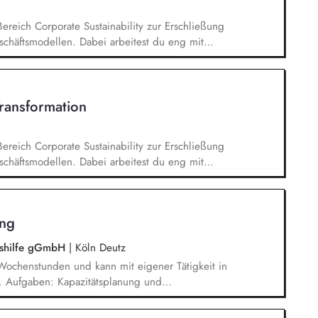
Bereich Corporate Sustainability zur Erschließung
chäftsmodellen. Dabei arbeitest du eng mit
entwickelst dieses gemeinsam mit erfahrenen
ufgaben gehören vor allem: Strategieentwicklung,
e Akquisition von Aufträgen, Neukunden und
Transformation
Bereich Corporate Sustainability zur Erschließung
chäftsmodellen. Dabei arbeitest du eng mit
entwickelst dieses gemeinsam mit erfahrenen
ufgaben gehören vor allem: Strategieentwicklung:
rategie und Geschäftsmodellen, Trendanalysen:
ung
- und Regulatoriktrends, Partnermanagement:
en, Kooperationen und Netzwerken, Akquisition von
ngshilfe gGmbH
|
Köln Deutz
5 Wochenstunden und kann mit eigener Tätigkeit in
. Aufgaben: Kapazitätsplanung und
itarbeitenden, Zielvereinbarung und
den, Förderung Teambuilding und Teamarbeit,