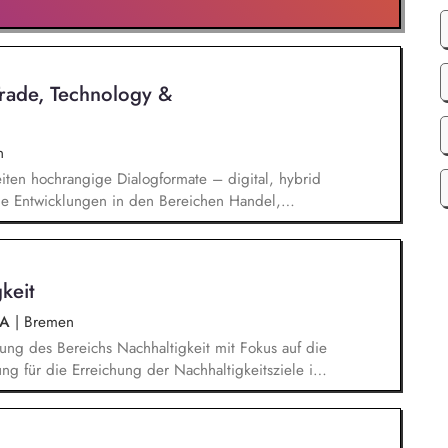
Trade, Technology &
n
iten hochrangige Dialogformate – digital, hybrid
elle Entwicklungen in den Bereichen Handel,
che Sicherheit und bereiten diese für
Publikationen und politische Diskussionen auf.
t*innen sowie Diskussionspartner aus Politik,
keit
chaft.
aA
|
Bremen
ung des Bereichs Nachhaltigkeit mit Fokus auf die
ng für die Erreichung der Nachhaltigkeitsziele in
ng und anderen Bereichen. Disziplinarische und
 Mitarbeiter*innen im Bereich Nachhaltigkeit.
werks an Kooperationspartner*innen sowie