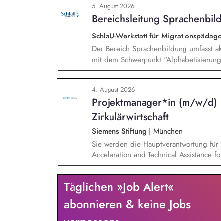
5. August 2026
Mehrsprachigkeitsbewusstsein und Alpha
Bereichsleitung Sprachenbild
SchlaU-Werkstatt für Migrationspäd
Der Bereich Sprachenbildung umfasst ak
mit dem Schwerpunkt "Alphabetisierung 
weitere auf Unterrichtsmaterial bezoge
sprachensensibles und rassismuskritisch
4. August 2026
Berufliche Bildung. Der Bereich Sprache
Projektmanager*in (m/w/d) 
zielgruppengerechte und innovative Unt
Fachkräfte mit daran angeschlossenen W
Zirkulärwirtschaft
Siemens Stiftung
|
München
Sie werden die Hauptverantwortung für 
Acceleration and Technical Assistance fo
Täglichen »Job Alert«
abonnieren & keine Jobs