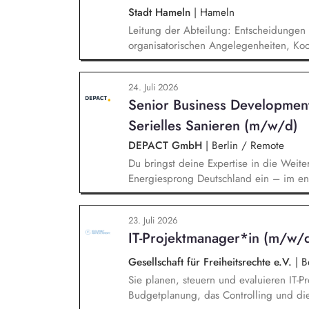
energiesparendes Bauen und Sanieren.
Stadt Hameln
|
Hameln
Leitung der Abteilung: Entscheidungen i
organisatorischen Angelegenheiten, Koo
sowie der Arbeitsverfahren und -mittel,
Etablierung und Positionierung des The
24. Juli 2026
fachbereichsübergreifende Steuerung u
Senior Business Developmen
Klimaanpassung, kommunale Wärmepla
Serielles Sanieren (m/w/d)
DEPACT GmbH
|
Berlin / Remote
Du bringst deine Expertise in die Weite
Energiesprong Deutschland ein – im eng
Markthochlauf und Support im regulator
Development-Standbein: Du akquirierst u
23. Juli 2026
Vorqualifizierungs-Tool CoPilot und entw
IT-Projektmanager*in (m/w/
qualifizierst zudem Bauunternehmen und
Gesellschaft für Freiheitsrechte e.V.
|
Be
Sie planen, steuern und evaluieren IT-Pr
Budgetplanung, das Controlling und die