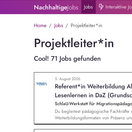
Nachhaltige
Jobs
Jobs
Interaktive J
Home
Jobs
Projektleiter*in
Projektleiter*in
Cool! 71 Jobs gefunden
5. August 2026
Referent*in Weiterbildung A
Lesenlernen in DaZ (Grundsc
SchlaU-Werkstatt für Migrationspäd
Du begleitest pädagogische Fachkräfte 
Weiterbildungsformaten von Präsenz un
und erstellst Online-Selbstlernkurse für 
Schwerpunkte liegen dabei auf den Ber