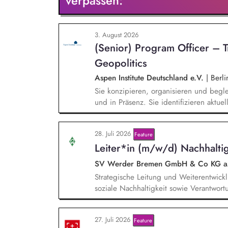
verpassen:
3. August 2026
(Senior) Program Officer – 
Geopolitics
Aspen Institute Deutschland e.V.
|
Berli
Sie konzipieren, organisieren und begle
und in Präsenz. Sie identifizieren aktu
Technologie, Geopolitik und wirtschaftli
Veranstaltungen, Hintergrundgespräche, 
28. Juli 2026
Feature
Sie identifizieren und gewinnen Referen
Leiter*in (m/w/d) Nachhaltig
Wirtschaft, Wissenschaft und Zivilgesells
SV Werder Bremen GmbH & Co KG 
Strategische Leitung und Weiterentwickl
soziale Nachhaltigkeit sowie Verantwortu
Zusammenarbeit mit der Geschäftsführu
fachliche Führung sowie Entwicklung der
27. Juli 2026
Feature
Pflege und Weiterentwicklung des Netz