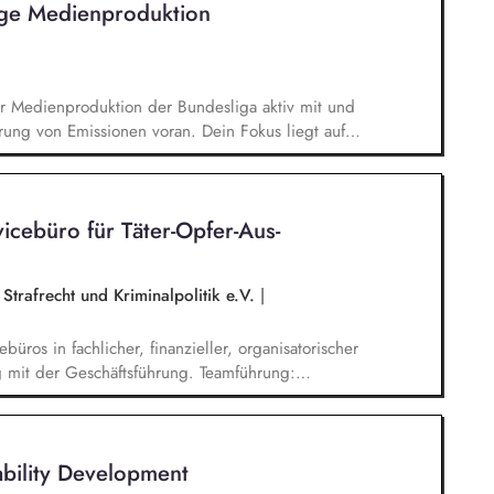
ige Medienproduktion
sbezogener Partnerschaften.
er Medienproduktion der Bundesliga aktiv mit und
rung von Emissionen voran. Dein Fokus liegt auf
en von TV-Produktionskonzepten hinsichtlich
chbarkeitsstudie zur emissionsfreien USV-
 interner und externer Stakeholder.
cebüro für Tä­ter-Op­fer-Aus­
Strafrecht und Kriminalpolitik e.V.
|
üros in fachlicher, finanzieller, organisatorischer
 mit der Geschäftsführung. Teamführung:
tende. Strategische Organisationsentwicklung: Sie
isatorische Weiterentwicklung des TOA-
ng, Information und Qualitätssicherung.
ability Development
nung, Budgetierung und Projektcontrolling im