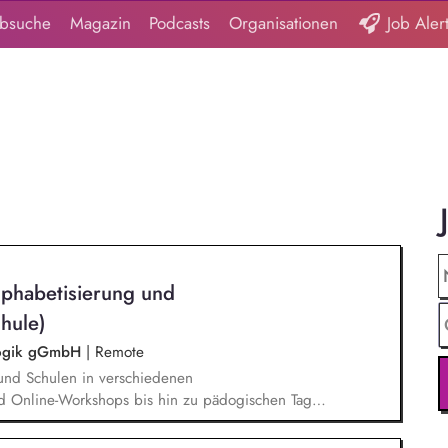
obsuche
Magazin
Podcasts
Organisationen
Job Aler
lphabetisierung und
hule)
agogik gGmbH
|
Remote
und Schulen in verschiedenen
d Online-Workshops bis hin zu pädogischen Tagen
unsere Plattform schlau-lernen.org. Die inhaltlichen
eichen Lesen lernen,