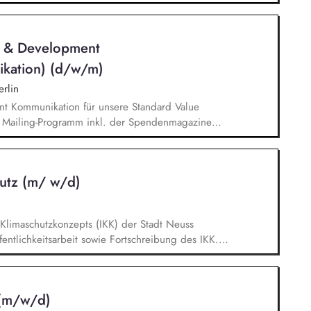
leiten das Fundraising-Team und entwickeln eine
sind verantwortlich für das Personalmanagement
sen zur Organisationsentwicklung.
n & Development
ikation) (d/w/m)
rlin
nt Kommunikation für unsere Standard Value
n Mailing-Programm inkl. der Spendenmagazine
munikation innerhalb unserer Donor Journeys. Ko-
Kommunikation in enger Zusammenarbeit mit dem
edaktion und Prüfung von Content/Texten für
utz (m/ w/d)
limaschutzkonzepts (IKK) der Stadt Neuss
entlichkeitsarbeit sowie Fortschreibung des IKK.
n ca. 60 städtischen PV-Anlagen sowie Planung
g, Planung und Umsetzung von Modellen zu Energy-
llen. Eigenständige Fördermittelakquise und
 (m/w/d)
en Bereichen regenerative Energien sowie