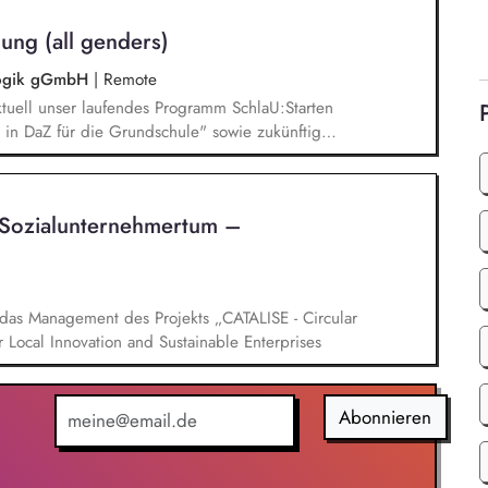
betisierung in der Grundschule.
ung (all genders)
agogik gGmbH
|
Remote
tuell unser laufendes Programm SchlaU:Starten
in DaZ für die Grundschule" sowie zukünftig
ne Projekte mit den Schwerpunkten
es Deutschlernen von der Grundschule bis in die
nbildung entwickelt in seinen Projekten dazu
Sozialunternehmertum –
errichtsmaterialien und begleitet pädagogische
eiterbildungsangeboten online wie offline.
das Management des Projekts „CATALISE - Circular
r Local Innovation and Sustainable Enterprises
Abonnieren