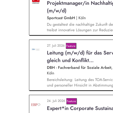
Projektmanager/in Nachhalt
strategische Entwicklung nachhaltigkeit
(m/w/d)
Sportcast GmbH
|
Köln
Du gestaltest die nachhaltige Zukunft d
treibst innovative Lösungen zur Reduzie
der Evaluierung von Reduktionspotential
Co2e-Fußabdruck, Durchführung einer Ma
27. Juli 2026
Feature
Stromversorgung sowie der Koordination
Lei­tung (m/w/d) für das Servi
gleich und Kon­flikt­...
DBH - Fachverband für Soziale Arbeit, 
Köln
Bereichsleitung: Leitung des TOA-Serviceb
und personeller Hinsicht in Abstimmung
Personalverantwortung für zwei Mitarbei
verantworten die strategische und organ
24. Juli 2026
Feature
Servicebüros in den Bereichen Fortbildu
Expert*in Corporate Sustain
Projektmanagement: Verantwortliche Pla