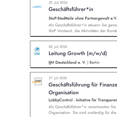
30. Juli 2026
Qualitätssicherung der pädagogischen A
Geschäftsführer*in
Hinblick auf die Schnittstelle zwischen
StoP-Stadtteile ohne Partnergewalt e.V
Als Geschäftsführer*in steuern Sie ge
StoP Vorstand, die Aktivitäten der Bund
Projektmanagement und Verantwortung 
Gesamtsteuerung und Sicherstellung des 
28. Juli 2026
und des Vereins (Finanzierung, Control
Leitung Growth (m/w/d)
sowie Personalverantwortung für die Bun
IJM Deutschland e. V.
|
Berlin
27. Juli 2026
Geschäftsführung für Finanz
Organisation
LobbyControl - Initiative für Transpar
Als Geschäftsführer*in verantworten Si
Organisation. Sie sind zuständig für di