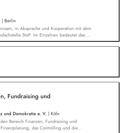
rbeit im Hilfeplanverfahren, Kommunikation im
 RheinFlanke und Schule.
.
|
Berlin
meinsam, in Absprache und Kooperation mit dem
esfachstelle StoP. Im Einzelnen bedeutet das:
für die Umsetzung des Gesamtprojektes,
wirtschaftlichen Betriebes der Geschäftsstelle
ling), Akquise von Fördermitteln und Spenden
desfachstelle mit 4 Mitarbeitenden.
en, Fundraising und
enz und Demokratie e. V.
|
Köln
e den Bereich Finanzen, Fundraising und
e Finanzplanung, das Controlling und die