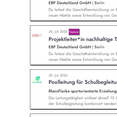
Rahmen von öffentlichen Zuwendungen.
EBP Deutschland GmbH
|
Berlin
Du leitest die Geschäftsentwicklung im 
neuer Märkte sowie Entwicklung von Ges
einem bestehenden Team zusammen und 
Projektleiter*innen weiter. Zu Deinen A
24. Juli 2026
Feature
Trendanalysen, Partnermanagement sowi
Projektleiter*in nachhaltige 
Projekten.
EBP Deutschland GmbH
|
Berlin
Du leitest die Geschäftsentwicklung im 
neuer Märkte sowie Entwicklung von Ges
einem bestehenden Team zusammen und 
Projektleiter*innen weiter. Zu Deinen A
30. Juli 2026
Entwurf und Umsetzung von Wachstumsst
Poolleitung für Schulbegleit
Frühzeitige Identifikation von Branchen
Aufbau von strategischen Partnerschaft
RheinFlanke sportorientierte Erziehu
Aufträgen, Neukunden und Projekten.
Die Leitungstätigkeit umfasst aktuell 1
der Schulbegleitung kombiniert werden
Stellenvertretung, Einarbeitung neuer M
Entwicklungsgespräche mit Mitarbeiten