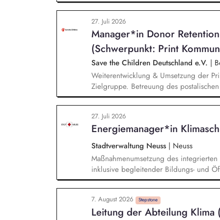
Organisation des Rechnungswesens. Sie 
nachhaltige Fundraising Strategie. Sie 
27. Juli 2026
und die operative Steuerung von Prozes
Manager*in Donor Retentio
(Schwerpunkt: Print Kommun
Save the Children Deutschland e.V.
|
Be
Weiterentwicklung & Umsetzung der Pri
Zielgruppe. Betreuung des postalische
und Spendenaufrufe sowie der Print Kom
Produktion von Content für die Print 
27. Juli 2026
Team Brand, Content & Publikationen. R
Energiemanager*in Klimasch
andere Kanäle und Medien.
Stadtverwaltung Neuss
|
Neuss
Maßnahmenumsetzung des integrierten K
inklusive begleitender Bildungs- und Öff
Monitoring und Berichterstattung zu de
weiterer Anlageninstallationen. Prüfun
7. August 2026
Sharing und/oder Strombilanzkreismode
Stepstone
Leitung der Abteilung Klima
Durchführung von Förderprojekten in d