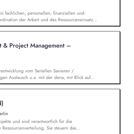
n fachlichen, personellen, finanziellen und
rdination der Arbeit und des Ressourceneinsatzes
 konzeptioneller Aufbau der neuen Abteilung,
mas Klima innerhalb der Verwaltungsorganisation,
nd Koordination der Themen Klimaschutz,
t & Project Management –
nung und Energiemanagement.
rentwicklung vom Seriellen Sanieren /
en Austausch u.a. mit der dena, mit Blick auf
ischen Umfeld und der Stakeholder. Business-
nd verantwortest eigenständig Projekte für unser
ickelst / implementierst die Skalierung. Du
d)
 Systemanbieter als Angebotspartner.
rlin
ojekte und sind verantwortlich für die
 Ressourcenverteilung, Sie steuern das