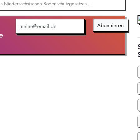
s Niedersächsischen Bodenschutzgesetzes
ung (EBV), des Wasserhaushaltsgesetzes (WHG),
s (NWG) sowie der Verordnung über Anlagen zum
 (AwSV). Auswertung von Altlasten- und
Abonnieren
dnung von Detailerkundungen,
e
ngsmaßnahmen; Verbindlicherklärung von
anierungszielen.