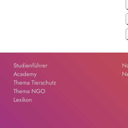
Studienführer
Na
Academy
Ne
Thema Tierschutz
Thema NGO
Lexikon