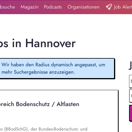
obsuche
Magazin
Podcasts
Organisationen
Job Aler
bs in Hannover
Wir haben den Radius dynamisch angepasst, um
mehr Suchergebnisse anzuzeigen.
reich Bodenschutz / Altlasten
es (BBodSchG), der Bundes-Bodenschutz- und