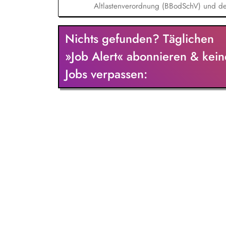
Altlastenverordnung (BBodSchV) und de
(NBodSchG), der Ersatzbaustoffverordn
des Niedersächsischen Wassergesetze
Nichts gefunden? Täglichen
Umgang mit wassergefährdenden Stoffen
bodenkundlichen Gutachten sowie Anor
»Job Alert« abonnieren & kein
Sanierungsuntersuchungen und Sanieru
Jobs verpassen:
Sanierungsplänen und Festlegung von S