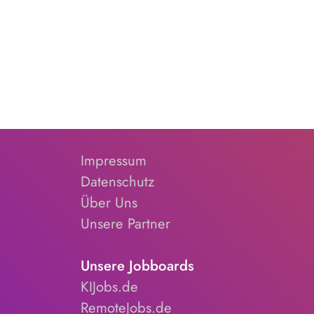
Impressum
Datenschutz
Über Uns
Unsere Partner
Unsere Jobboards
KIJobs.de
RemoteJobs.de