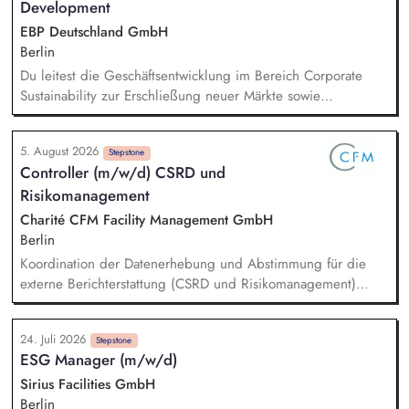
Development
EBP Deutschland GmbH
Berlin
Du leitest die Geschäftsentwicklung im Bereich Corporate
Sustainability zur Erschließung neuer Märkte sowie
Entwicklung von Geschäftsmodellen. Dabei arbeitest du eng
mit einem bestehenden Team zusammen und entwickelst
5. August 2026
dieses gemeinsam mit erfahrenen Projektleiter*innen weiter.
Stepstone
Controller (m/w/d) CSRD und
Zu Deinen Aufgaben gehören vor allem:
Risikomanagement
Strategieentwicklung, Trendanalysen, Partnermanagement
sowie Akquisition von Aufträgen, Neukunden und Projekten.
Charité CFM Facility Management GmbH
Berlin
Koordination der Datenerhebung und Abstimmung für die
externe Berichterstattung (CSRD und Risikomanagement)
Steuerung des Gesamtprozesses der externen
Berichterstattung Sicherstellung einer fristgerechten und
24. Juli 2026
qualitativ hochwertigen Umsetzung in Zusammenarbeit mit
Stepstone
ESG Manager (m/w/d)
den beteiligten Fachbereichen Entwicklung & Einführung des
Berichtssystem CSRD und Risikomanagement Analysieren
Sirius Facilities GmbH
regulatorischer Nachhaltigkeitsanforderungen für CSRD sowie
Berlin