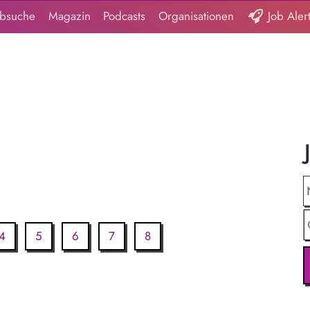
obsuche
Magazin
Podcasts
Organisationen
Job Aler
4
5
6
7
8