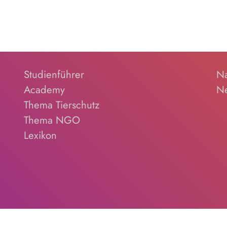
Studienführer
Na
Academy
Ne
Thema Tierschutz
Thema NGO
Lexikon