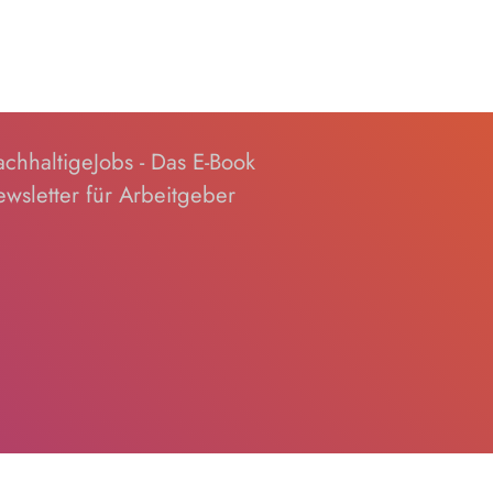
chhaltigeJobs - Das E-Book
wsletter für Arbeitgeber