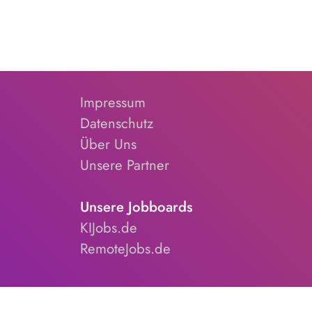
Impressum
Datenschutz
Über Uns
Unsere Partner
Unsere Jobboards
KIJobs.de
RemoteJobs.de