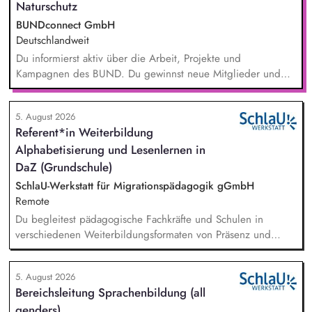
Naturschutz
BUNDconnect GmbH
Deutschlandweit
Du informierst aktiv über die Arbeit, Projekte und
Kampagnen des BUND. Du gewinnst neue Mitglieder und
stärkst damit langfristig den Umwelt- und Naturschutz. Du
beantwortest Fragen zu Umwelt-, Arten- und Klimaschutz nach
5. August 2026
bestem Wissen und Gewissen. Du unterstützt Kampagnen
Referent*in Weiterbildung
und Aktionen, beispielsweise durch das Sammeln von
Alphabetisierung und Lesenlernen in
Unterschriften für Petitionen.
DaZ (Grundschule)
SchlaU-Werkstatt für Migrationspädagogik gGmbH
Remote
Du begleitest pädagogische Fachkräfte und Schulen in
verschiedenen Weiterbildungsformaten von Präsenz und
Online-Workshops bis hin zu pädogischen Tagen und erstellst
Online-Selbstlernkurse für unsere Plattform schlau-lernen.org.
5. August 2026
Die inhaltlichen Schwerpunkte liegen dabei auf den
Bereichsleitung Sprachenbildung (all
Bereichen Lesen lernen, Mehrsprachigkeitsbewusstsein und
genders)
Alphabetisierung in der Grundschule.