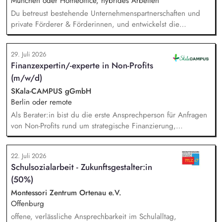
München oder Homeoffice, hybrides Arbeiten
Du betreust bestehende Unternehmenspartnerschaften und
private Förderer & Förderinnen, und entwickelst die
Zusammenarbeit systematisch weiter. Du identifizierst neue
Unternehmen und Förderer & Förderinnen und sprichst sie
29. Juli 2026
aktiv an. Du planst und setzt Fundraising-Maßnahmen
Finanzexpertin/-experte in Non-Profits
eigenständig um und verfolgst deren Ergebnisse. Du
(m/w/d)
arbeitest eng mit der Landesdirektion, dem Marketing und
unseren Programmkollegen zusammen.
SKala-CAMPUS gGmbH
Berlin oder remote
Als Berater:in bist du die erste Ansprechperson für Anfragen
von Non-Profits rund um strategische Finanzierung,
Finanzmanagement und Fundraising. Dabei entwickelst du
den gesamten Prozess von der Anfrage über
22. Juli 2026
Angebotserstellung bis zur eigenverantwortlichen Umsetzung.
Schulsozialarbeit - Zukunftsgestalter:in
Auf Basis der jeweiligen Herausforderungen entwickelst du
(50%)
passgenaue Beratungsprozesse und berätst Organisationen zu
zentralen Fragen ihrer finanziellen Steuerung und
Montessori Zentrum Ortenau e.V.
strategischen Weiterentwicklung.
Offenburg
offene, verlässliche Ansprechbarkeit im Schulalltag,