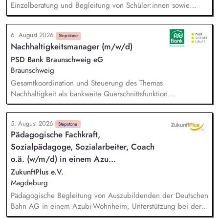
Einzelberatung und Begleitung von Schüler:innen sowie
Familien, Elternarbeit: Beratung, Begleitung und
Informationsangebote, sozialpädagogische Gruppenangebote
6. August 2026
(z. B. soziales Lernen, Prävention, Selbstkompetenz),
Stepstone
Nachhaltigkeitsmanager (m/w/d)
Konfliktbegleitung und Stärkung der Beziehungskultur im
Schulalltag, Zusammenarbeit im multiprofessionellen
PSD Bank Braunschweig eG
Schulteam
Braunschweig
Gesamtkoordination und Steuerung des Themas
Nachhaltigkeit als bankweite Querschnittsfunktion
Impulsgeber und Ansprechpartner für Vorstand,
Führungskräfte und Fachbereiche Beratung und Unterstützung
5. August 2026
bei strategischen Fragestellungen und geschäftspolitischen
Stepstone
Pädagogische Fachkraft,
Entscheidungen Koordination und Leitung der
Sozialpädagoge, Sozialarbeiter, Coach
Nachhaltigkeitsprojekte inkl. Planung, Umsetzung und
Monitoring Initiierung von Veränderungsprozessen und aktive
o.ä. (w/m/d) in einem Azu...
Gestaltung des Transformationswegs zur nachhaltigen
ZukunftPlus e.V.
Finanzwirtschaft
Magdeburg
Pädagogische Begleitung von Auszubildenden der Deutschen
Bahn AG in einem Azubi-Wohnheim, Unterstützung bei der
Organisation und Bewältigung des Alltags sowie bei