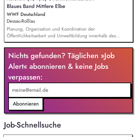
Blaues Band Mittlere Elbe
Dokumentation des Förderverlaufes Bewerbungsunterstützung
Stabilisierung der Teilnehmer*innen nach Aufnahme einer
WWF Deutschland
Beschäftigung
Dessau-Roßlau
Planung, Organisation und Koordination der
Öffentlichkeitsarbeit und Umweltbildung innerhalb des
Projekts, Sicherstellung eines kontinuierlichen
Informationsflusses gegenüber Projektpartnern und relevanten
Nichts gefunden? Täglichen »Job
Akteuren, Planung und Organisation von Exkursionen in das
Projektgebiet für unterschiedliche Zielgruppen sowie
Alert« abonnieren & keine Jobs
Vorbereitung und Durchführung von Pressefahrten und Fach-
verpassen:
und Informationsreisen für kommunale, regionale und weitere
Entscheidungsträger, Organisation und Begleitung von
projektbezogenen Arbeitsgruppen, Dialogformaten,
Informationsveranstaltungen und Beteiligungsprozessen.
Abonnieren
Job-Schnellsuche