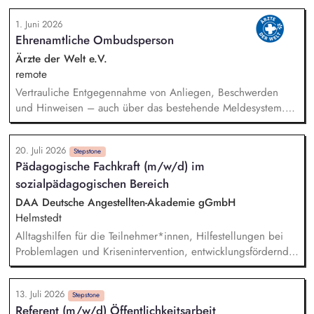
persönlichen Herausforderungen, Förderung
1. Juni 2026
lebenspraktischer Fähigkeiten, Planung und Durchführung
Ehrenamtliche Ombudsperson
von Freizeitaktivitäten und Gruppenangeboten, Motivation zur
aktiven Teilnahme an kulturellen, sportlichen und kreativen
Ärzte der Welt e.V.
Angeboten (auch extern), Förderung sozialer Kompetenzen
remote
durch gruppendynamische Erlebnisse, Unterstützung bei der
Vertrauliche Entgegennahme von Anliegen, Beschwerden
Vernetzung in Sozialräumen.
und Hinweisen – auch über das bestehende Meldesystem.
Vermittlung bei Konflikten und Unterstützung bei
Klärungsprozessen. Konzeption und Durchführung von
20. Juli 2026
Schulungen und Sensibilisierungsformaten. Mitwirkung an der
Stepstone
Pädagogische Fachkraft (m/w/d) im
Weiterentwicklung von Leitlinien, Verhaltenskodizes und dem
sozialpädagogischen Bereich
Meldesystem. Förderung einer offenen Feedback- und
Beschwerdekultur innerhalb der Organisation.
DAA Deutsche Angestellten-Akademie gGmbH
Helmstedt
Alltagshilfen für die Teilnehmer*innen, Hilfestellungen bei
Problemlagen und Krisenintervention, entwicklungsfördernde
Beratung und Einzelfallhilfe Zusammenarbeit und
Informationsaustausch im Team Kooperation mit den
13. Juli 2026
zuständigen Betrieben sowie dem Bedarfsträger Erstellung
Stepstone
Referent (m/w/d) Öffentlichkeitsarbeit
und Pflege der individuellen Förderplanung sowie die