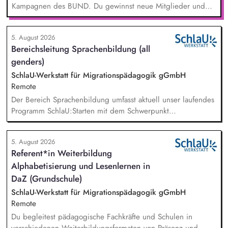
Kampagnen des BUND. Du gewinnst neue Mitglieder und
stärkst damit langfristig den Umwelt- und Naturschutz. Du
beantwortest Fragen zu Umwelt-, Arten- und Klimaschutz nach
5. August 2026
bestem Wissen und Gewissen. Du unterstützt Kampagnen
Bereichsleitung Sprachenbildung (all
und Aktionen, beispielsweise durch das Sammeln von
genders)
Unterschriften für Petitionen.
SchlaU-Werkstatt für Migrationspädagogik gGmbH
Remote
Der Bereich Sprachenbildung umfasst aktuell unser laufendes
Programm SchlaU:Starten mit dem Schwerpunkt
"Alphabetisierung in DaZ für die Grundschule" sowie
zukünftig weitere auf Unterrichtsmaterial bezogene Projekte
5. August 2026
mit den Schwerpunkten sprachensensibles und
Referent*in Weiterbildung
rassismuskritisches Deutschlernen von der Grundschule bis in
Alphabetisierung und Lesenlernen in
die Berufliche Bildung. Der Bereich Sprachenbildung
entwickelt in seinen Projekten dazu zielgruppengerechte und
DaZ (Grundschule)
innovative Unterrichtsmaterialien und begleitet pädagogische
SchlaU-Werkstatt für Migrationspädagogik gGmbH
Fachkräfte mit daran angeschlossenen
Remote
Weiterbildungsangeboten online wie offline.
Du begleitest pädagogische Fachkräfte und Schulen in