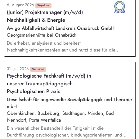
6. August 2026
Angebotserstellung bis zur eigenverantwortlichen Umsetzung.
Stepstone
(Junior) Projektmanager (m/w/d)
Auf Basis der jeweiligen Herausforderungen entwickelst du
Nachhaltigkeit & Energie
passgenaue Beratungsprozesse und berätst Organisationen zu
zentralen Fragen ihrer finanziellen Steuerung und
Awigo Abfallwirtschaft Landkreis Osnabrück GmbH
strategischen Weiterentwicklung.
Georgsmarienhütte bei Osnabrück
Du erhebst, analysierst und bereitest
Nachhaltigkeitskennzahlen auf und nutzt diese für die
Erstellung sowie kontinuierliche Weiterentwicklung unseres
Nachhaltigkeitsberichts nach anerkannten Berichtsstandards
31. Juli 2026
(z. B. VSME). Bei der Berechnung und Weiterentwicklung
Stepstone
Psychologische Fachkraft (m/w/d) in
unseres Corporate Carbon Footprints (CCF) unterstützt du
unserer Traumapädagogisch-
und leitest gemeinsam mit dem Team Maßnahmen zur
Emissionsreduzierung ab. Du entwickelst ökologische
Psychologischen Praxis
Nachhaltigkeitskennzahlen, Klimaziele und Maßnahmen mit
Gesellschaft für angewandte Sozialpädagogik und Therapie
und unterstützt deren Umsetzung sowie Erfolgskontrolle.
mbH
Darüber hinaus unterstützt du das Projektmanagement bei
Obernkirchen, Bückeburg, Stadthagen, Minden, Bad
unseren Projekten im Bereich Windenergie, Photovoltaik,
Nenndorf, Porta Westfalica
Batteriespeicher und weiteren Zukunftsthemen der
Ein wesentlicher Bestandteil der Tätigkeit ist die
Energiewirtschaft.
Durchführung psychologischer, bindungsorientierter, und