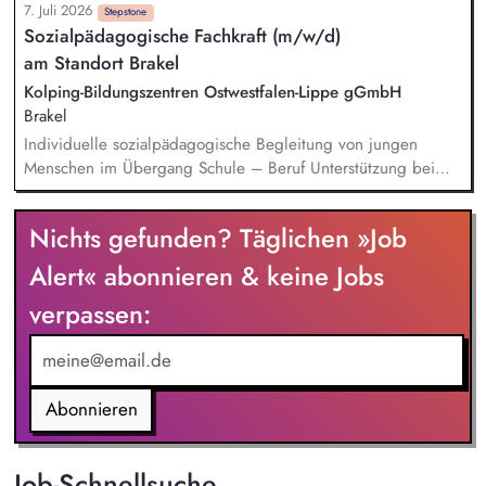
7. Juli 2026
Projektmanagements wie Koordination der Umsetzung
Stepstone
Sozialpädagogische Fachkraft (m/w/d)
verschiedener Maßnahmen der energetischen
am Standort Brakel
Quartierssanierung und kommunalen Wärmeplanung sowie
deren Projektüberwachung - Aktive Ansprache und Vor-Ort-
Kolping-Bildungszentren Ostwestfalen-Lippe gGmbH
Beratung von privaten Gebäudeeigentümerinnen und -
Brakel
eigentümern zu energetischen Sanierungsmaßnahmen und
Individuelle sozialpädagogische Begleitung von jungen
staatlichen Fördermöglichkeiten - Methodische Beratung bei
Menschen im Übergang Schule – Beruf Unterstützung bei
der Entwicklung konkreter Qualitätsziele, Energieverbrauchs-
persönlichen, sozialen und beruflichen Problemlagen
oder Energieeffizienzstandards und Leitlinien für die
Durchführung von Einzel- und Gruppengesprächen (max. 6
energetische Sanierung
Nichts gefunden? Täglichen »Job
Teilnehmende pro Gruppe) Dokumentation der
Maßnahmenverläufe und Teilnahmeentwicklungen Mitwirkung
Alert« abonnieren & keine Jobs
an Sprechstundenangeboten, Netzwerkarbeit und
verpassen:
Projektorganisation
Abonnieren
Job-Schnellsuche