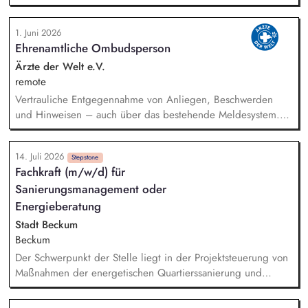
traumpädagogisch Diagnostik. Hierzu gehören die Auswahl,
Durchführung und Auswertung evidenzbasierter
1. Juni 2026
diagnostischer Verfahren sowie die Erstellung ganzheitlicher
Ehrenamtliche Ombudsperson
diagnostischer Einschätzungen unter Einbezug
standardisierter Testverfahren, strukturierter Interviews,
Ärzte der Welt e.V.
systematischer Beobachtungen und biografischer Narrative.
remote
Ein besonderer Schwerpunkt liegt auf der Eltern- und
Vertrauliche Entgegennahme von Anliegen, Beschwerden
Familienarbeit. Diese umfasst die Beratung und Begleitung
und Hinweisen – auch über das bestehende Meldesystem.
von Eltern in unterschiedlichen Lebenslagen, die
Vermittlung bei Konflikten und Unterstützung bei
Durchführung von Familiengesprächen sowie Eltern- und
Klärungsprozessen. Konzeption und Durchführung von
Paargesprächen.
14. Juli 2026
Schulungen und Sensibilisierungsformaten. Mitwirkung an der
Stepstone
Fachkraft (m/w/d) für
Weiterentwicklung von Leitlinien, Verhaltenskodizes und dem
Sanierungsmanagement oder
Meldesystem. Förderung einer offenen Feedback- und
Beschwerdekultur innerhalb der Organisation.
Energieberatung
Stadt Beckum
Beckum
Der Schwerpunkt der Stelle liegt in der Projektsteuerung von
Maßnahmen der energetischen Quartierssanierung und
kommunalen Wärmeplanung im Sanierungsgebiet Innenstadt
Beckum sowie Vor-Ort-Beratungen: - Aufgaben des