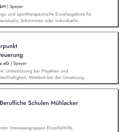
GmbH
|
Speyer
ngs- und sporttherapeutische Einzelangebote für
nessstudio, Schwimmen oder individuelle
n deren persönliche Fähigkeiten und Bedarfe an.
h Bewegung und Gesundheit (z.B. Gymnastik oder
lität, das Wohlbefinden und die soziale Teilhabe
rpunkt
 aktiv Betreuungsaufgaben im Alltag unserer
uungsdienstes.
teuerung
lz eG
|
Speyer
e: Unterstützung bei Projekten und
chhaltigkeit, Mitarbeit bei der Umsetzung
ungen, Unterstützung bei der Erstellung des
abilanz, Recherche, Aufbereitung und Analyse
beit bei Aufgaben im ESG-Risikomanagement,
 Berufliche Schulen Mühlacker
ngen und Analysen, Unterstützung bei der
ungen und Entscheidungsunterlagen
ter Interessengruppen Einzelfallhilfe,