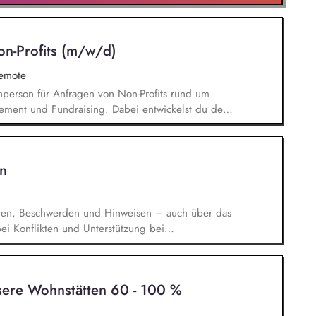
on-Profits (m/w/d)
remote
chperson für Anfragen von Non-Profits rund um
ement und Fundraising. Dabei entwickelst du den
Angebotserstellung bis zur eigenverantwortlichen
erausforderungen entwickelst du passgenaue
ionen zu zentralen Fragen ihrer finanziellen
n
icklung.
gen, Beschwerden und Hinweisen – auch über das
i Konflikten und Unterstützung bei
rchführung von Schulungen und
n der Weiterentwicklung von Leitlinien,
. Förderung einer offenen Feedback- und
sere Wohnstätten 60 - 100 %
ation.