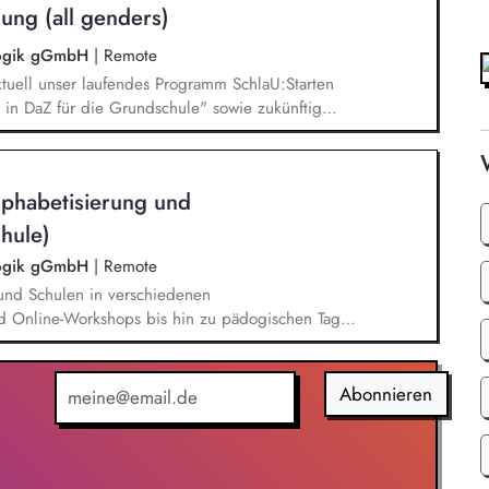
ung (all genders)
agogik gGmbH
|
Remote
tuell unser laufendes Programm SchlaU:Starten
in DaZ für die Grundschule" sowie zukünftig
ne Projekte mit den Schwerpunkten
es Deutschlernen von der Grundschule bis in die
nbildung entwickelt in seinen Projekten dazu
lphabetisierung und
errichtsmaterialien und begleitet pädagogische
eiterbildungsangeboten online wie offline.
hule)
agogik gGmbH
|
Remote
und Schulen in verschiedenen
d Online-Workshops bis hin zu pädogischen Tagen
unsere Plattform schlau-lernen.org. Die inhaltlichen
eichen Lesen lernen,
betisierung in der Grundschule.
Abonnieren