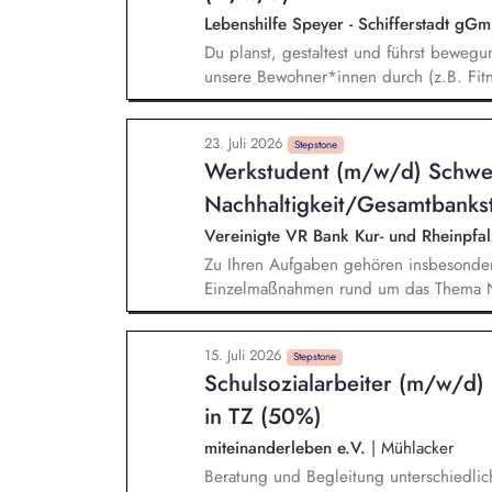
Lebenshilfe Speyer - Schifferstadt g
Du planst, gestaltest und führst bewegu
unsere Bewohner*innen durch (z.B. Fit
Bewegungsförderung) und passt diese a
Du leitest Gruppenangebote im Bereic
23. Juli 2026
Nordic Walking) und stärkst so die Mobi
Stepstone
Werkstudent (m/w/d) Schwe
unserer Bewohner*innen. Du übernimmst
Bewohner*innen und bist Teil des Betre
Nachhaltigkeit/Gesamtbanks
Vereinigte VR Bank Kur- und Rheinpfa
Zu Ihren Aufgaben gehören insbesonder
Einzelmaßnahmen rund um das Thema Na
regulatorischer Nachhaltigkeitsanforder
Nachhaltigkeitsberichts sowie der Klim
15. Juli 2026
aktueller Nachhaltigkeitsthemen, Mitar
Stepstone
Schulsozialarbeiter (m/w/d)
insbesondere bei fachlichen Ausarbeitu
Erstellung von Präsentationen, Auswert
in TZ (50%)
miteinanderleben e.V.
|
Mühlacker
Beratung und Begleitung unterschiedlichs