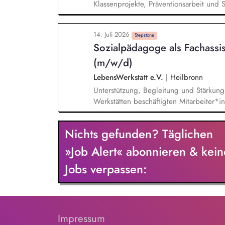
Klassenprojekte, Präventionsarbeit und 
Zusammenarbeit mit Schulleitung, Lehrkr
Förderung und Vernetzung von Schule u
14. Juli 2026
Schule für das Gemeinwesen Stärkung de
Stepstone
Sozialpädagoge als Fachassis
Orientierungshilfen bei verschiedenen 
Beruf, Wohnen, Familie etc.) Förderun
(m/w/d)
von Schülern und Schülerinnen durch g
LebensWerkstatt e.V.
|
Heilbronn
Unterstützung, Begleitung und Stärkung 
Werks­tätten beschäftigten Mitarbeiter*
Wahrnehmung ihrer gesetzlichen Beteil
bildung. Unterstützung und Begleitung 
Nichts gefunden? Täglichen
Werkstatt­leitung, Vorstand, Gremien, A
wie z. B. Angehörigenvertretung, Kommu
»Job Alert« abonnieren & kein
Planung, Durchführung und Begleitung 
Jobs verpassen:
Impressum