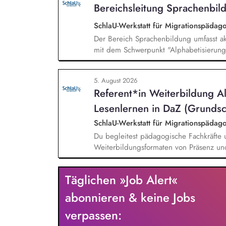
Bereichsleitung Sprachenbild
SchlaU-Werkstatt für Migrationspäd
Der Bereich Sprachenbildung umfasst ak
mit dem Schwerpunkt "Alphabetisierung 
weitere auf Unterrichtsmaterial bezoge
sprachensensibles und rassismuskritisch
5. August 2026
Berufliche Bildung. Der Bereich Sprache
Referent*in Weiterbildung A
zielgruppengerechte und innovative Unt
Fachkräfte mit daran angeschlossenen W
Lesenlernen in DaZ (Grundsc
SchlaU-Werkstatt für Migrationspäd
Du begleitest pädagogische Fachkräfte 
Weiterbildungsformaten von Präsenz un
und erstellst Online-Selbstlernkurse für 
Schwerpunkte liegen dabei auf den Ber
Täglichen »Job Alert«
Mehrsprachigkeitsbewusstsein und Alpha
abonnieren & keine Jobs
verpassen: