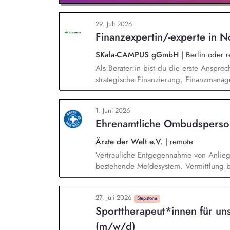
29. Juli 2026
Finanzexpertin/-experte in N
SKala-CAMPUS gGmbH
|
Berlin oder 
Als Berater:in bist du die erste Anspre
strategische Finanzierung, Finanzmanag
gesamten Prozess von der Anfrage über 
Umsetzung. Auf Basis der jeweiligen H
1. Juni 2026
Beratungsprozesse und berätst Organisat
Ehrenamtliche Ombudsperso
Steuerung und strategischen Weiterentw
Ärzte der Welt e.V.
|
remote
Vertrauliche Entgegennahme von Anlie
bestehende Meldesystem. Vermittlung be
Klärungsprozessen. Konzeption und Du
Sensibilisierungsformaten. Mitwirkung a
27. Juli 2026
Verhaltenskodizes und dem Meldesystem
Stepstone
Sporttherapeut*innen für un
Beschwerdekultur innerhalb der Organis
(m/w/d)