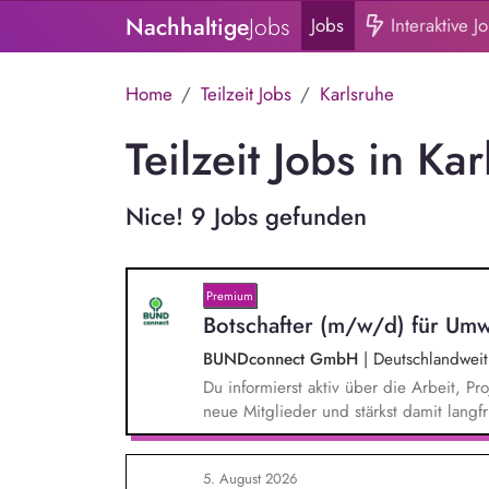
Nachhaltige
Jobs
Jobs
Interaktive J
Home
Teilzeit Jobs
Karlsruhe
Teilzeit Jobs in Ka
Nice! 9 Jobs gefunden
Premium
Botschafter (m/w/d) für Umw
BUNDconnect GmbH
|
Deutschlandweit
Du informierst aktiv über die Arbeit,
neue Mitglieder und stärkst damit langf
beantwortest Fragen zu Umwelt-, Arten
Gewissen. Du unterstützt Kampagnen un
5. August 2026
von Unterschriften für Petitionen.