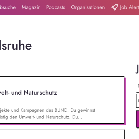
obsuche
Magazin
Podcasts
Organisationen
Job Aler
rlsruhe
elt- und Naturschutz
 Projekte und Kampagnen des BUND. Du gewinnst
ristig den Umwelt- und Naturschutz. Du
- und Klimaschutz nach bestem Wissen und
d Aktionen, beispielsweise durch das Sammeln