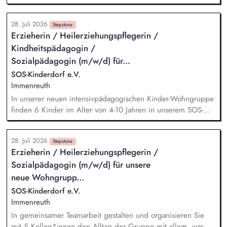
Vermittlung bei Konflikten und Unterstützung bei
Klärungsprozessen. Konzeption und Durchführung von
28. Juli 2026
Schulungen und Sensibilisierungsformaten. Mitwirkung an der
Stepstone
Erzieherin / Heilerziehungspflegerin /
Weiterentwicklung von Leitlinien, Verhaltenskodizes und dem
Kindheitspädagogin /
Meldesystem. Förderung einer offenen Feedback- und
Beschwerdekultur innerhalb der Organisation.
Sozialpädagogin (m/w/d) für...
SOS-Kinderdorf e.V.
Immenreuth
In unserer neuen intensivpädagogischen Kinder-Wohngruppe
finden 6 Kinder im Alter von 4-10 Jahren in unserem SOS-
Kinderdorf ein liebevolles und familiäres Zuhause. In
gemeinsamer Teamarbeit gestalten und organisieren Sie mit
28. Juli 2026
4-8 Kolleg*innen den Alltag der Kinder mit allem, was ein
Stepstone
Erzieherin / Heilerziehungspflegerin /
familiäres Zuhause ausmacht. Sie sind für die Kinder eine
Sozialpädagogin (m/w/d) für unsere
stabile und verlässliche Bezugsperson. Gemeinsam mit dem
Fachdienst wirken Sie bei der Hilfe- und Erziehungsplanung
neue Wohngrupp...
mit. Sie motivieren, trösten, verhandeln, unterstützen, leiten
SOS-Kinderdorf e.V.
an und begleiten die jungen Menschen auf ihrem
Immenreuth
Lebensweg.
In gemeinsamer Teamarbeit gestalten und organisieren Sie
mit 5 Kolleg*innen den Alltag der Gruppe mit allem, was