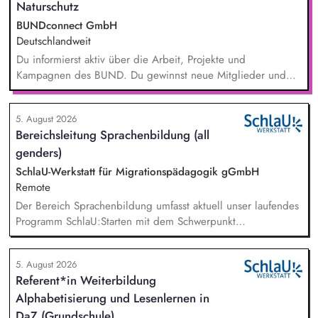
Naturschutz
BUNDconnect GmbH
Deutschlandweit
Du informierst aktiv über die Arbeit, Projekte und
Kampagnen des BUND. Du gewinnst neue Mitglieder und
stärkst damit langfristig den Umwelt- und Naturschutz. Du
beantwortest Fragen zu Umwelt-, Arten- und Klimaschutz nach
5. August 2026
bestem Wissen und Gewissen. Du unterstützt Kampagnen
Bereichsleitung Sprachenbildung (all
und Aktionen, beispielsweise durch das Sammeln von
genders)
Unterschriften für Petitionen.
SchlaU-Werkstatt für Migrationspädagogik gGmbH
Remote
Der Bereich Sprachenbildung umfasst aktuell unser laufendes
Programm SchlaU:Starten mit dem Schwerpunkt
"Alphabetisierung in DaZ für die Grundschule" sowie
zukünftig weitere auf Unterrichtsmaterial bezogene Projekte
5. August 2026
mit den Schwerpunkten sprachensensibles und
Referent*in Weiterbildung
rassismuskritisches Deutschlernen von der Grundschule bis in
Alphabetisierung und Lesenlernen in
die Berufliche Bildung. Der Bereich Sprachenbildung
entwickelt in seinen Projekten dazu zielgruppengerechte und
DaZ (Grundschule)