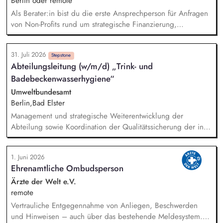
Berlin oder remote
Als Berater:in bist du die erste Ansprechperson für Anfragen
von Non-Profits rund um strategische Finanzierung,
Finanzmanagement und Fundraising. Dabei entwickelst du
den gesamten Prozess von der Anfrage über
31. Juli 2026
Angebotserstellung bis zur eigenverantwortlichen Umsetzung.
Stepstone
Abteilungs­leitung (w/m/d) „Trink- und
Auf Basis der jeweiligen Herausforderungen entwickelst du
Badebecken­wasserhygiene“
passgenaue Beratungsprozesse und berätst Organisationen zu
zentralen Fragen ihrer finanziellen Steuerung und
Umweltbundesamt
strategischen Weiterentwicklung.
Berlin,Bad Elster
Management und strategische Weiterentwicklung der
Abteilung sowie Koordination der Qualitätssicherung der in
der Abteilung durchgeführten Aufgaben; konzeptionelle
Weiterentwicklung der Trink- und Badebeckenwasserhygiene;
1. Juni 2026
d. h. Erkennen neuer Herausforderungen, vom
Ehrenamtliche Ombudsperson
Forschungsbedarf über die Bewertung gesundheitlicher
Risiken und Empfehlungen für den Regelungsbedarf (z. B.
Ärzte der Welt e.V.
UBA-Empfehlungen, technisches Regelwerk, WHO Guidance)
remote
Vertrauliche Entgegennahme von Anliegen, Beschwerden
und Hinweisen – auch über das bestehende Meldesystem.