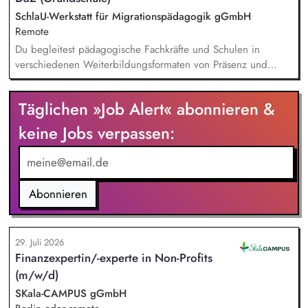
innovative Unterrichtsmaterialien und begleitet pädagogische
SchlaU-Werkstatt für Migrationspädagogik gGmbH
Fachkräfte mit daran angeschlossenen
Remote
Weiterbildungsangeboten online wie offline.
Du begleitest pädagogische Fachkräfte und Schulen in
verschiedenen Weiterbildungsformaten von Präsenz und
Online-Workshops bis hin zu pädogischen Tagen und erstellst
Online-Selbstlernkurse für unsere Plattform schlau-lernen.org.
Täglichen »Job Alert« abonnieren &
Die inhaltlichen Schwerpunkte liegen dabei auf den
Bereichen Lesen lernen, Mehrsprachigkeitsbewusstsein und
keine Jobs verpassen:
Alphabetisierung in der Grundschule.
Abonnieren
29. Juli 2026
Finanzexpertin/-experte in Non-Profits
(m/w/d)
SKala-CAMPUS gGmbH