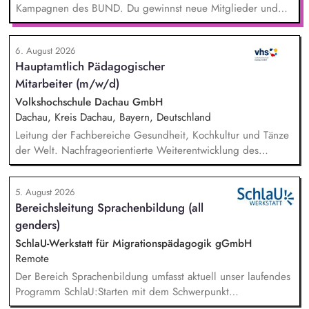
Kampagnen des BUND. Du gewinnst neue Mitglieder und
stärkst damit langfristig den Umwelt- und Naturschutz. Du
beantwortest Fragen zu Umwelt-, Arten- und Klimaschutz nach
6. August 2026
bestem Wissen und Gewissen. Du unterstützt Kampagnen
Hauptamtlich Pädagogischer
und Aktionen, beispielsweise durch das Sammeln von
Mitarbeiter (m/w/d)
Unterschriften für Petitionen.
Volkshochschule Dachau GmbH
Dachau, Kreis Dachau, Bayern, Deutschland
Leitung der Fachbereiche Gesundheit, Kochkultur und Tänze
der Welt. Nachfrageorientierte Weiterentwicklung des
Programmangebotes. Pädagogische Planung, inhaltliche
Entwicklung des Profils und Organisation des Angebots.
5. August 2026
Fachliche Auswahl von Kursleitenden sowie deren
Bereichsleitung Sprachenbildung (all
methodische und didaktische Beratung. Budgetsteuerung
genders)
sowie betriebswirtschaftliche Planung in den betreffenden
Fachbereichen. Mitarbeit beim Marketing, Presse- und
SchlaU-Werkstatt für Migrationspädagogik gGmbH
Öffentlichkeitsarbeit.
Remote
Der Bereich Sprachenbildung umfasst aktuell unser laufendes
Programm SchlaU:Starten mit dem Schwerpunkt
"Alphabetisierung in DaZ für die Grundschule" sowie