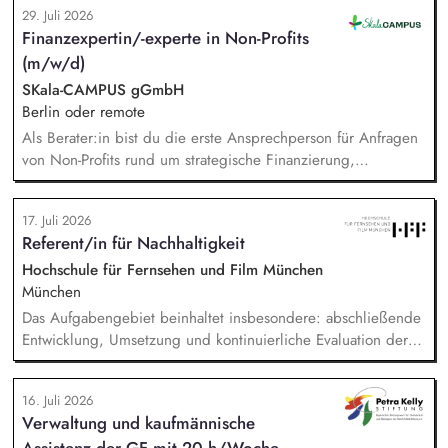
29. Juli 2026
Die inhaltlichen Schwerpunkte liegen dabei auf den
Finanzexpertin/-experte in Non-Profits
Bereichen Lesen lernen, Mehrsprachigkeitsbewusstsein und
(m/w/d)
Alphabetisierung in der Grundschule.
SKala-CAMPUS gGmbH
Berlin oder remote
Als Berater:in bist du die erste Ansprechperson für Anfragen
von Non-Profits rund um strategische Finanzierung,
Finanzmanagement und Fundraising. Dabei entwickelst du
den gesamten Prozess von der Anfrage über
17. Juli 2026
Angebotserstellung bis zur eigenverantwortlichen Umsetzung.
Referent/in für Nachhaltigkeit
Auf Basis der jeweiligen Herausforderungen entwickelst du
passgenaue Beratungsprozesse und berätst Organisationen zu
Hochschule für Fernsehen und Film München
zentralen Fragen ihrer finanziellen Steuerung und
München
strategischen Weiterentwicklung.
Das Aufgabengebiet beinhaltet insbesondere: abschließende
Entwicklung, Umsetzung und kontinuierliche Evaluation der
HFF-eigenen Nachhaltigkeitsstrategie, Begleitung,
Koordination und Umsetzung konkreter Projekte und
16. Juli 2026
Maßnahmen der Nachhaltigkeitsstrategie, Erstellung und
Verwaltung und kaufmännische
Koordination der THG-Bilanzierung sowie Entwicklung und