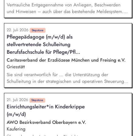
Vertrauliche Entgegennahme von Anliegen, Beschwerden
und Hinweisen – auch über das bestehende Meldesystem.
Vermittlung bei Konflikten und Unterstützung bei
Klärungsprozessen. Konzeption und Durchführung von
22. Juli 2026
Schulungen und Sensibilisierungsformaten. Mitwirkung an der
Stepstone
Pflegepädagoge (m/w/d) als
Weiterentwicklung von Leitlinien, Verhaltenskodizes und dem
stellvertretende Schulleitung
Meldesystem. Förderung einer offenen Feedback- und
Beschwerdekultur innerhalb der Organisation.
Berufsfachschule für Pflege/Pfl...
Caritasverband der Erzdiözese München und Freising e.V.
Griesstätt
Sie sind verantwortlich für … die Unterstützung der
Schulleitung in der strategischen und operativen Steuerung
des Schulbetriebs die Mitwirkung an der pädagogischen
Weiterentwicklung sowie an der Qualitätsentwicklung und
21. Juli 2026
Umsetzung moderner didaktischer Konzepte die fachliche
Stepstone
Einrichtungsleiter*in Kinderkrippe
Begleitung und Unterstützung des Lehrkräfte-Teams sowie die
(m/w/d)
Förderung einer professionellen, wertschätzenden
Zusammenarbeit die Übernahme eigener Lehrtätigkeit in
AWO Bezirksverband Oberbayern e.V.
Theorie und Praxis die Pflege und den Ausbau der
Kaufering
Zusammenarbeit mit Praxispartnern und externen Institutionen