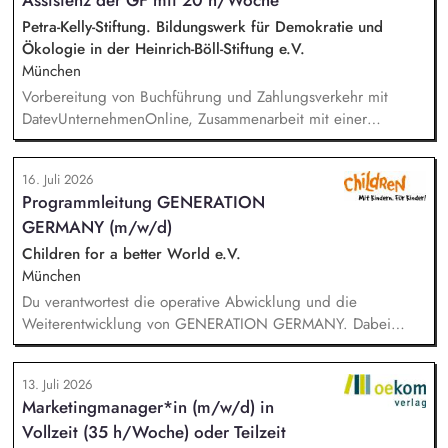
Assistenz der GF mit 20 h/Woche
Implementierung von Treibhausgas-Reduktionspfaden.
Außerdem Anpassung und Implementierung eines auf
Petra-Kelly-Stiftung. Bildungswerk für Demokratie und
studentische Produktionen angepassten Green Producing.
Ökologie in der Heinrich-Böll-Stiftung e.V.
München
Vorbereitung von Buchführung und Zahlungsverkehr mit
DatevUnternehmenOnline, Zusammenarbeit mit einer
Steuerkanzlei, Zuarbeit Wirtschaftsprüfung bei der Erstellung
des Verwendungsnachweises und des Jahresabschlusses,
16. Juli 2026
Unterstützung in der Projektadministration und -abrechnung,
Programmleitung GENERATION
Administrative Beratung von Kooperationspartner*innen,
GERMANY (m/w/d)
Pflege von Personalstammdaten, Unterstützung der
Geschäftsführung, Einführung und Nutzung von digitalen
Children for a better World e.V.
Anwendungen, Einhaltung und Überprüfung der DSGVO.
München
Du verantwortest die operative Abwicklung und die
Weiterentwicklung von GENERATION GERMANY. Dabei
arbeitest Du im Team und auch eng mit unserem Vorstand
zusammen und übernimmst Verantwortung für die Strategie,
13. Juli 2026
die Umsetzung und das Wachstum des Programms. Dazu
Marketingmanager*in (m/w/d) in
gehören insbesondere: Inhaltliche, strategische und
Vollzeit (35 h/Woche) oder Teilzeit
organisatorische Weiterentwicklung des Programms,