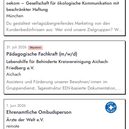
Konzeption, Planung und Durchführung unserer
oekom – Gesellschaft für ökologische Kommunikation mit
Demokratieveranstaltungen, Moderation der Veranstaltungen
beschränkter Haftung
und Vorbereitung der Panelgäste.
München
Du gestaltest verlagsübergreifendes Marketing von den
Kundenbedürfnissen aus: Wer sind unsere Zielgruppen? Was
bewegt sie? Wo erreichen wir sie? Du gehst in Verbindung
mit unseren Kund*innen und entwickelst daraus
31. Juli 2026
Marketingstrategien, konkrete Maßnahmen und neue Formate.
Stepstone
Pädagogische Fachkraft (m/w/d)
Du misst, was funktioniert, und ziehst daraus selbstständig
Konsequenzen. Du verantwortest das operative Marketing für
Lebenshilfe für Behinderte Kreisvereinigung Aichach-
unsere Publikumszeitschriften BIO, Slow Food Magazin und
Friedberg e.V.
Natürlich Gärtnern: Newsletter, Social Media, Website,
Aichach
Kooperationen – in enger Abstimmung mit Vertrieb und
Assistenz und Förderung unserer Bewohner/-innen im
Anzeigenverkauf.
Gruppendienst, Tagesstruktur EDV-basierte Dokumentation,
Förder- und Zukunftsplanung, persönliche Bezugsbetreuung
Zusammenarbeit im Team, Teilnahme an Teambesprechungen
1. Juni 2026
und Arbeitskreisen Vertrauensvolle Kooperation mit der
Ehrenamtliche Ombudsperson
Gruppen- und Bereichsleitung
Ärzte der Welt e.V.
remote