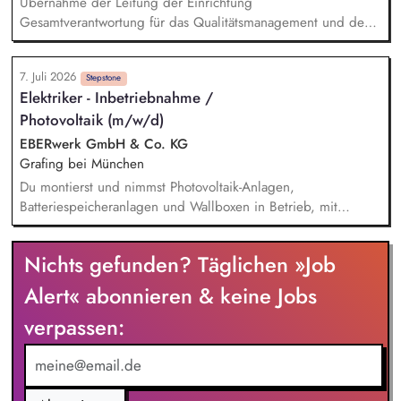
Übernahme der Leitung der Einrichtung
Gesamtverantwortung für das Qualitätsmanagement und den
wirtschaftlichen Erfolg der Einrichtung Leitung von
Teamsitzungen sowie Teilnahme und (Mit-)Gestaltung von
7. Juli 2026
Elternabenden Erarbeitung von Konzepten gemeinsam mit
Stepstone
Elektriker - Inbetriebnahme /
Ihrem Team Weiterentwicklung der Einrichtung im Rahmen
Photovoltaik (m/w/d)
unseres pädagogischen Schwerpunkts Orientierung am
Leitbild und den Grundsätzen der AWO
EBERwerk GmbH & Co. KG
Grafing bei München
Du montierst und nimmst Photovoltaik-Anlagen,
Batteriespeicheranlagen und Wallboxen in Betrieb, mit
Schwerpunkt auf AC-Montage. Du planst und bereitest die
Installationsarbeiten vor. Du führst Kundentermine vor Ort zur
Nichts gefunden? Täglichen »Job
technischen Planung der Installation durch. Du übernimmst
die Abnahme, Inbetriebnahme und Dokumentation der
Alert« abonnieren & keine Jobs
installierten Anlagen beim Kund:innen vor Ort. Du führst
verpassen:
Service-Einsätze vor Ort zur Fehlerbehebung und Entstörung
durch.