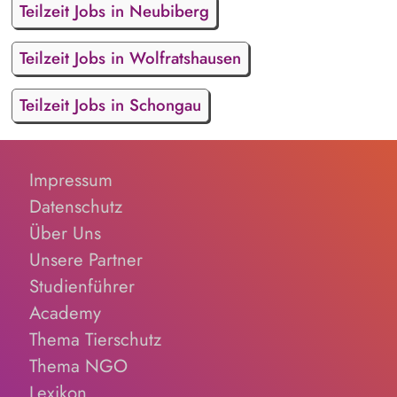
Teilzeit Jobs in Neubiberg
Teilzeit Jobs in Wolfratshausen
Teilzeit Jobs in Schongau
Impressum
Datenschutz
Über Uns
Unsere Partner
Studienführer
Academy
Thema Tierschutz
Thema NGO
Lexikon