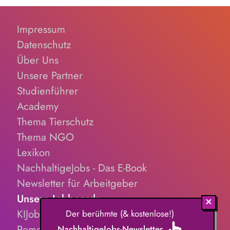
Impressum
Datenschutz
Über Uns
Unsere Partner
Studienführer
Academy
Thema Tierschutz
Thema NGO
Lexikon
NachhaltigeJobs - Das E-Book
Newsletter für Arbeitgeber
Unsere Jobboards
KIJobs.de
Der berühmte (& kostenlose!)
RemoteJobs.de
NachhaltigeJobs-Newsletter