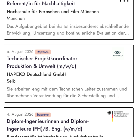
Referent/in für Nachhaltigkeit
Prüfung, Aufbereitung und Bewertung der erhobenen
Emissionsdaten - Mitwirkung bei der Durchführung von
Hochschule für Fernsehen und Film München
Rechtsmittelverfahren - Kommunikation mit Importeuren sowie
München
dem Zoll und der Europäischen Kommission - Erarbeitung von
Das Aufgabengebiet beinhaltet insbesondere: abschließende
Strategien und Konzepten für den einheitlichen Vollzug der
Entwicklung, Umsetzung und kontinuierliche Evaluation der
rechtlichen Regelungen zum CBAM und deren
HFF-eigenen Nachhaltigkeitsstrategie, Begleitung,
Weiterentwicklung
Koordination und Umsetzung konkreter Projekte und
6. August 2026
Maßnahmen der Nachhaltigkeitsstrategie, Erstellung und
Stepstone
Technischer Projektkoordinator
Koordination der THG-Bilanzierung sowie Entwicklung und
Produktion & Umwelt (m/w/d)
Implementierung von Treibhausgas-Reduktionspfaden.
Außerdem Anpassung und Implementierung eines auf
HAPEKO Deutschland GmbH
studentische Produktionen angepassten Green Producing.
Selb
Sie arbeiten eng mit dem Technischen Leiter zusammen und
übernehmen Verantwortung für die Sicherstellung und
kontinuierliche Verbesserung der Anlagenverfügbarkeit. Sie
analysieren technische Störungen, koordinieren interne sowie
4. August 2026
externe Fachbereiche und begleiten nachhaltige Lösungen
Stepstone
Diplom-Ingenieurinnen und Diplom-
bis zur erfolgreichen Umsetzung. Sie betreuen technische
Ingenieure (FH)/​B. Eng. (w/m/d)
Prozesse in den Bereichen Recycling, Wasser- und
Abwassertechnik sowie Umweltmanagement und stellen die