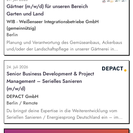
Bereichen. Disziplinarische und fachliche Führung sowie
Gärtner (m/w/d) für unseren Bereich
Entwicklung der Mitarbeiter*innen im Bereich Nachhaltigkeit.
Garten und Land
Pflege und Weiterentwicklung des Netzwerks an
Kooperationspartner*innen sowie strategische Entwicklung
WIB - Weißenseer Integrationsbetriebe GmbH
nachhaltigkeitsbezogener Partnerschaften.
(gemeinnützig)
Berlin
Planung und Verantwortung des Gemüseanbaus, Ackerbaus
und/oder der Landschaftspflege in unserer Gärtnerei in
Berlin-Malchow, Umsetzung eines zertifizierten Bio-Anbaus,
fachliche Anleitung und Unterstützung der Teilnehmenden
24. Juli 2026
und Beschäftigten, Organisation der Arbeitsabläufe und einer
Senior Business Development & Project
zweckmäßigen Arbeitsplatzgestaltung, Überwachung der
Management – Serielles Sanieren
Einhaltung von Gesundheits-, Arbeitsschutz- und
Unfallverhütungsvorschriften.
(m/w/d)
DEPACT GmbH
Berlin / Remote
Du bringst deine Expertise in die Weiterentwicklung vom
Seriellen Sanieren / Energiesprong Deutschland ein – im
engen Austausch u.a. mit der dena, mit Blick auf
Markthochlauf und Support im regulatorischen Umfeld und