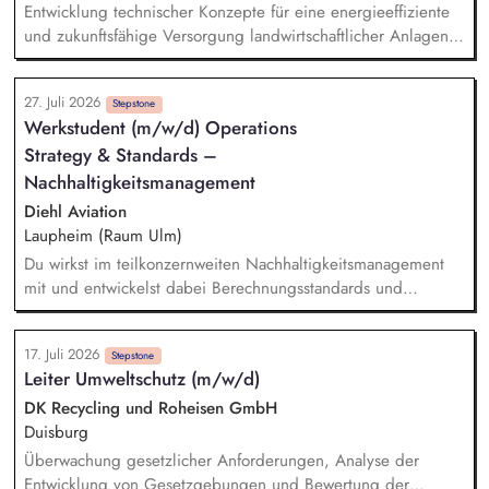
Projektanforderungen
Entwicklung technischer Konzepte für eine energieeffiziente
und zukunftsfähige Versorgung landwirtschaftlicher Anlagen
– von der Idee bis zur umsetzbaren Lösung. Begleitung und
Steuerung von Sonderprojekten (z. B. energieautarke
27. Juli 2026
Stallanlagen, Kühlkonzepte, Wärmetauscher-Systeme).
Stepstone
Werkstudent (m/w/d) Operations
Erstellung von Umweltberechnungen und Ermittlung des
Strategy & Standards –
CO_2-Fußabdrucks für Produkte und Anlagenlösungen sowie
Entwicklung regionaler Nachhaltigkeitsansätze für Europa und
Nachhaltigkeitsmanagement
Middle East Africa.
Diehl Aviation
Laupheim (Raum Ulm)
Du wirkst im teilkonzernweiten Nachhaltigkeitsmanagement
mit und entwickelst dabei Berechnungsstandards und
Kennzahlen. Dabei bereitest du Nachhaltigkeitswissen auf
und kommunizierst dieses an interne und externe
17. Juli 2026
Stakeholder. Darüber hinaus unterstützt du bei der
Stepstone
Leiter Umweltschutz (m/w/d)
Entwicklung einer Systematik zur Erfassung von nachhaltigen
Projekten und Initiativen. Außerdem hilfst du bei der
DK Recycling und Roheisen GmbH
Implementierung aktueller gesetzlicher Vorgaben zur
Duisburg
Nachhaltigkeit.
Überwachung gesetzlicher Anforderungen, Analyse der
Entwicklung von Gesetzgebungen und Bewertung der