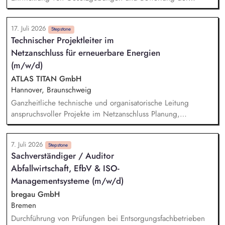
Auswirkungen auf den Betrieb Aktive Tätigkeit als
Immissionsschutz-, Abfall- und Gewässerschutzbeauftragter
17. Juli 2026
Betreuung der REACh Registrierungen Pflege, Lenkung und
Stepstone
Technischer Projektleiter im
Weiterentwicklung interner Systeme zum Umweltmanagement
Netzanschluss für erneuerbare Energien
(ISO 14001) Verantwortung für die Durchführung aller
Aufgaben im europäischen Emissionshandelssystem Führung
(m/w/d)
und Pflege des Genehmigungs- und Anlagenkatasters
ATLAS TITAN GmbH
Hannover, Braunschweig
Ganzheitliche technische und organisatorische Leitung
anspruchsvoller Projekte im Netzanschluss Planung,
Strukturierung und Überwachung der Projektabläufe
einschließlich Kosten, Termine, Qualität, Risiken und
7. Juli 2026
Ressourcen Steuerung der Entwurfs-, Genehmigungs- und
Stepstone
Sachverständiger / Auditor
Ausführungsplanung einschließlich der Prüfung und
Abfallwirtschaft, EfbV & ISO-
Qualitätssicherung technischer Planungsunterlagen
Entwicklung, Bewertung und Abstimmung technischer
Managementsysteme (m/w/d)
Anlagen- und Netzanschlusskonzepte Koordination der
bregau GmbH
beteiligten Fachdisziplinen und Sicherstellung klar definierter
Bremen
Aufgaben, Verantwortlichkeiten und Schnittstellen
Durchführung von Prüfungen bei Entsorgungsfachbetrieben