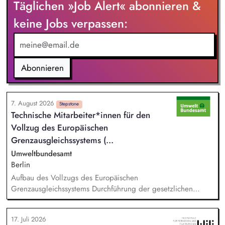
Täglichen »Job Alert« abonnieren &
der Stakeholder. Business-Development-Standbein: Du
akquirierst und verantwortest eigenständig Projekte für unser
keine Jobs verpassen:
Vorqualifizierungs-Tool CoPilot und entwickelst /
implementierst die Skalierung. Du qualifizierst zudem
Bauunternehmen und Systemanbieter als Angebotspartner.
Abonnieren
7. August 2026
Stepstone
Technische Mitarbeiter*innen für den
Vollzug des Europäischen
Grenzausgleichs­systems (...
Umweltbundesamt
Berlin
Aufbau des Vollzugs des Europäischen
Grenzausgleichssystems Durchführung der gesetzlichen
Vollzugsaufgaben in der Umsetzung des CBAM in
Zusammenarbeit mit anderen Facheinheiten der DEHSt, vor
17. Juli 2026
allem: - Prüfung von CBAM-Berichten und ‑Erklärungen sowie