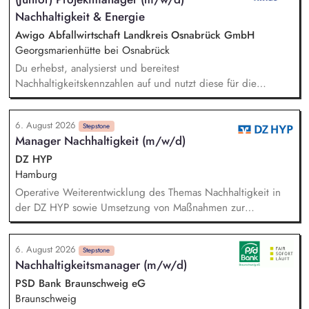
Entwicklung der Mitarbeiter*innen im Bereich Nachhaltigkeit.
Nachhaltigkeit & Energie
Pflege und Weiterentwicklung des Netzwerks an
Kooperationspartner*innen sowie strategische Entwicklung
Awigo Abfallwirtschaft Landkreis Osnabrück GmbH
nachhaltigkeitsbezogener Partnerschaften.
Georgsmarienhütte bei Osnabrück
Du erhebst, analysierst und bereitest
Nachhaltigkeitskennzahlen auf und nutzt diese für die
Erstellung sowie kontinuierliche Weiterentwicklung unseres
Nachhaltigkeitsberichts nach anerkannten Berichtsstandards
6. August 2026
(z. B. VSME). Bei der Berechnung und Weiterentwicklung
Stepstone
Manager Nachhaltigkeit (m/w/d)
unseres Corporate Carbon Footprints (CCF) unterstützt du
und leitest gemeinsam mit dem Team Maßnahmen zur
DZ HYP
Emissionsreduzierung ab. Du entwickelst ökologische
Hamburg
Nachhaltigkeitskennzahlen, Klimaziele und Maßnahmen mit
Operative Weiterentwicklung des Themas Nachhaltigkeit in
und unterstützt deren Umsetzung sowie Erfolgskontrolle.
der DZ HYP sowie Umsetzung von Maßnahmen zur
Darüber hinaus unterstützt du das Projektmanagement bei
Einhaltung der unternehmensinternen Nachhaltigkeitsziele.
unseren Projekten im Bereich Windenergie, Photovoltaik,
Umsetzung gesetzlicher und regulatorischer Anforderungen
Batteriespeicher und weiteren Zukunftsthemen der
6. August 2026
im Nachhaltigkeitskontext inkl. Sicherstellung der Erfüllung
Stepstone
Nachhaltigkeitsmanager (m/w/d)
Energiewirtschaft.
von Reporting- und Offenlegungsanforderungen.
Kommunikation mit Nachhaltigkeitsratingagenturen und
PSD Bank Braunschweig eG
Ableitung von Handlungsmaßnahmen. Analyse und
Braunschweig