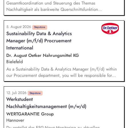
Reporting von Mobilitätsdaten sowie Datenerhebung zur
Gesamtkoordination und Steuerung des Themas
Berechnung von CO2-Emissionen in der Betriebsökologie.
Nachhaltigkeit als bankweite Querschnittsfunktion
Impulsgeber und Ansprechpartner für Vorstand,
Führungskräfte und Fachbereiche Beratung und Unterstützung
5. August 2026
bei strategischen Fragestellungen und geschäftspolitischen
Stepstone
Sustainability Data & Analytics
Entscheidungen Koordination und Leitung der
Manager (m/f/d) Procruement
Nachhaltigkeitsprojekte inkl. Planung, Umsetzung und
Monitoring Initiierung von Veränderungsprozessen und aktive
International
Gestaltung des Transformationswegs zur nachhaltigen
Dr. August Oetker Nahrungsmittel KG
Finanzwirtschaft
Bielefeld
As a Sustainability Data & Analytics Manager (m/f/d) within
our Procurement department, you will be responsible for
managing sustainability-related data and translating
sustainability requirements into data, system, and reporting
12. Juli 2026
solutions. You will be responsible for the functional
Stepstone
Werkstudent
management of data across relevant IT systems and data
Nachhaltigkeitsmanagement (m/w/d)
landscapes, including SAP MM/BW, CO₂ accounting tool,
Datasphere, Databricks, SRM, and Sedex, ensuring that
WERTGARANTIE Group
sustainability-related procurement data are structured,
Hannover
consistent, and readily available for use. You will further
Du erstellst das ESG-News-Monitoring zu aktuellen