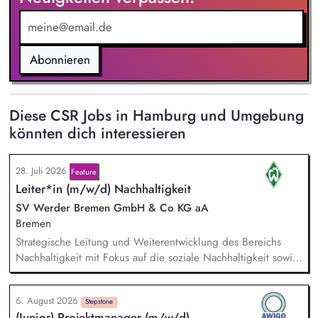
Abonnieren
Diese CSR Jobs in Hamburg und Umgebung
könnten dich interessieren
28. Juli 2026
Feature
Leiter*in (m/w/d) Nachhaltigkeit
SV Werder Bremen GmbH & Co KG aA
Bremen
Strategische Leitung und Weiterentwicklung des Bereichs
Nachhaltigkeit mit Fokus auf die soziale Nachhaltigkeit sowie
Verantwortung für die Erreichung der Nachhaltigkeitsziele in
Zusammenarbeit mit der Geschäftsführung und anderen
6. August 2026
Bereichen. Disziplinarische und fachliche Führung sowie
Stepstone
(Junior) Projektmanager (m/w/d)