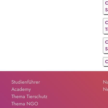
C
S
C
T
C
S
C
Studienführer
Na
Academy
Ne
Thema Tierschutz
Thema NGO