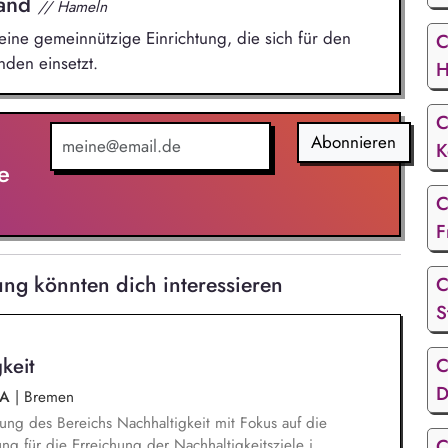
land
// Hameln
ine gemeinnützige Einrichtung, die sich für den
C
den einsetzt.
H
C
Abonnieren
K
e
C
F
ng könnten dich interessieren
C
S
keit
C
D
aA
|
Bremen
ung des Bereichs Nachhaltigkeit mit Fokus auf die
C
ng für die Erreichung der Nachhaltigkeitsziele in