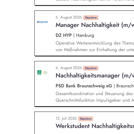
Zusammenarbeit mit der Geschäftsführu
fachliche Führung sowie Entwicklung der
6. August 2026
Pflege und Weiterentwicklung des Netz
Stepstone
Manager Nachhaltigkeit (m/
strategische Entwicklung nachhaltigkeit
DZ HYP
|
Hamburg
Operative Weiterentwicklung des Thema
von Maßnahmen zur Einhaltung der unte
Umsetzung gesetzlicher und regulatorisc
Sicherstellung der Erfüllung von Repor
6. August 2026
Kommunikation mit Nachhaltigkeitsrati
Stepstone
Nachhaltigkeitsmanager (m/
Handlungsmaßnahmen. Analyse und Repo
zur Berechnung von CO2-Emissionen in 
PSD Bank Braunschweig eG
|
Braunsch
Gesamtkoordination und Steuerung des 
Querschnittsfunktion Impulsgeber und A
Fachbereiche Beratung und Unterstützun
geschäftspolitischen Entscheidungen Koo
12. Juli 2026
inkl. Planung, Umsetzung und Monitori
Stepstone
Werkstudent Nachhaltigkei
aktive Gestaltung des Transformationswe