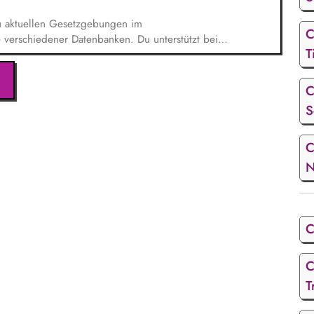
zu aktuellen Gesetzgebungen im
C
 verschiedener Datenbanken. Du unterstützt bei
T
en Nachhaltigkeitsprojekten und -Maßnahmen auf
aben in unseren vielfältigen Themenfeldern,
, Soziale Nachhaltigkeit,
C
n die Erstellung des Nachhaltigkeitsberichts und
S
n (insb. CO2-Bilanz) eingebunden.
C
N
C
C
T