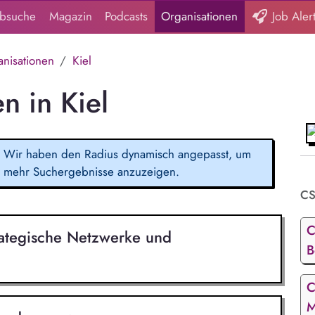
obsuche
Magazin
Podcasts
Organisationen
Job Aler
nisationen
Kiel
n in Kiel
Wir haben den Radius dynamisch angepasst, um
mehr Suchergebnisse anzuzeigen.
CS
C
ategische Netzwerke und
B
C
M