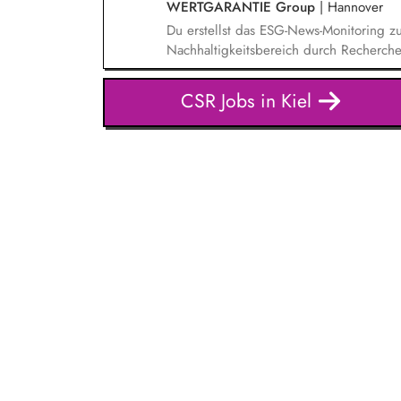
WERTGARANTIE Group
|
Hannover
Du erstellst das ESG-News-Monitoring 
Nachhaltigkeitsbereich durch Recherche
der Planung und Umsetzung von aktuell
Unternehmensebene. Du übernimmst Aufg
CSR Jobs in Kiel
u.a. Kreislaufwirtschaft, Aktive Mobilität
Nachhaltigkeitskommunikation. Du bist i
die Erhebung entsprechender Kennzahle