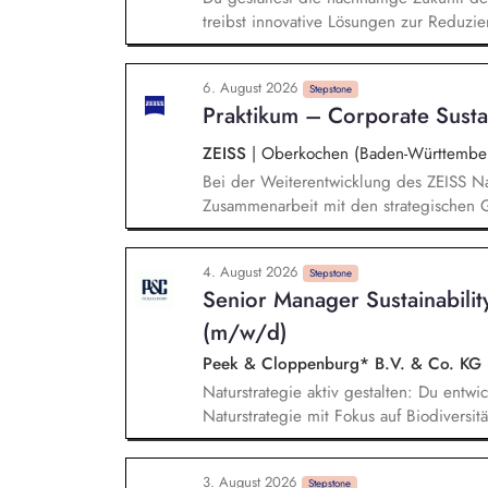
treibst innovative Lösungen zur Reduzie
der Evaluierung von Reduktionspotential
Co2e-Fußabdruck, Durchführung einer Ma
6. August 2026
Stromversorgung sowie der Koordination
Stepstone
Praktikum – Corporate Sustai
ZEISS
|
Oberkochen (Baden-Württembe
Bei der Weiterentwicklung des ZEISS Na
Zusammenarbeit mit den strategischen G
Nachhaltigkeitsberichterstattung unterst
gesetzlicher Anforderungen und unserer
4. August 2026
CSRD, EU-Taxonomie, LKSG, CSDDD, SBT
Stepstone
Senior Manager Sustainabilit
Nachhaltigkeitsthemen anfertigen Date
durchführen Das Sustainability Team be
(m/w/d)
EcoVadis, unterstützen
Peek & Cloppenburg* B.V. & Co. KG
Naturstrategie aktiv gestalten: Du entwic
Naturstrategie mit Fokus auf Biodiversi
Unternehmensgruppe auf natürliche Öko
Chancen analysieren: Du identifizierst
3. August 2026
Stepstone