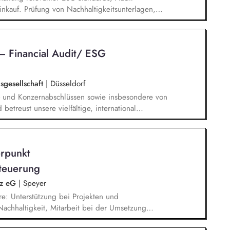
nkauf. Prüfung von Nachhaltigkeitsunterlagen,
fbau und Weiterentwicklung von ESG-KPIs,
nd Systemen. Entwicklung und Umsetzung von
en. Supply Chain Risikomanagement inklusive
– Financial Audit/ ESG
äten, Transportwege und Markttrends.
sgesellschaft
|
Düsseldorf
s- und Konzernabschlüssen sowie insbesondere von
betreust unsere vielfältige, international
plementierung von Prozessen und der Erstellung
twortest prüfungsnahe Beratungsprojekte mit dem
Dein Fachwissen in nationalen und internationalen
rpunkt
teuerung
lz eG
|
Speyer
e: Unterstützung bei Projekten und
chhaltigkeit, Mitarbeit bei der Umsetzung
ungen, Unterstützung bei der Erstellung des