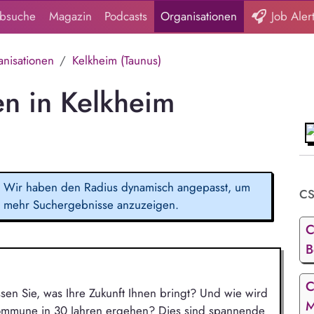
obsuche
Magazin
Podcasts
Organisationen
Job Aler
nisationen
Kelkheim (Taunus)
n in Kelkheim
Wir haben den Radius dynamisch angepasst, um
CS
mehr Suchergebnisse anzuzeigen.
C
B
C
ssen Sie, was Ihre Zukunft Ihnen bringt? Und wie wird
M
Kommune in 30 Jahren ergehen? Dies sind spannende