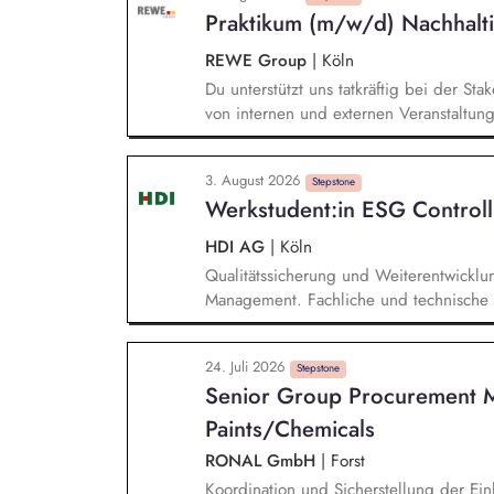
Risiken und Abhängigkeiten entlang uns
Praktikum (m/w/d) Nachhalti
daraus wirksame Maßnahmen ab. Ziele und
Messgrößen und Maßnahmenpläne und se
REWE Group
|
Köln
relevanten Fachbereichen erfolgreich u
Du unterstützt uns tatkräftig bei der S
von internen und externen Veranstaltun
Durchführung von Projekten im Kontext 
Nachhaltigkeitsberichtserstattung. Mit
3. August 2026
Nachhaltigkeitsprojekten (z.B. durch die
Stepstone
Werkstudent:in ESG Controll
Projektdokumentationen und Analysen s
interner Termine).
HDI AG
|
Köln
Qualitätssicherung und Weiterentwicklu
Management. Fachliche und technische 
Analyse von Auffälligkeiten. Erstellung 
Kapitalanlage anhand von ESG-Kriterien
24. Juli 2026
von ESG-Daten. Unterstützung bei regu
Stepstone
Senior Group Procurement 
und Research im ESG-Umfeld.
Paints/Chemicals
RONAL GmbH
|
Forst
Koordination und Sicherstellung der Ein