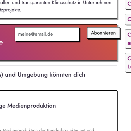
nnvollen und transparenten Klimaschutz in Unternehmen
C
zprojekte.
C
Abonnieren
C
e
a
C
L
us) und Umgebung könnten dich
ige Medienproduktion
er Medienproduktion der Bundesliga aktiv mit und