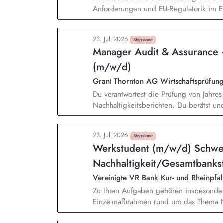
Anforderungen und EU-Regulatorik im Ei
Zertifikaten und Audit-Ergebnissen. Au
Reportingstrukturen sowie Prozessen u
23. Juli 2026
Warengruppen- und Lieferantenstrategi
Stepstone
Manager Audit & Assurance 
Monitoring kritischer Rohstoffe, Kapazit
(m/w/d)
Grant Thornton AG Wirtschaftsprüfung
Du verantwortest die Prüfung von Jahre
Nachhaltigkeitsberichten. Du berätst und 
ausgerichtete Mandantschaft bei der Im
von Nachhaltigkeitsberichten. Du veran
23. Juli 2026
Schwerpunkt Nachhaltigkeit. Du bringst 
Stepstone
Werkstudent (m/w/d) Schwe
(GT-)Gremien ein.
Nachhaltigkeit/Gesamtbanks
Vereinigte VR Bank Kur- und Rheinpfa
Zu Ihren Aufgaben gehören insbesonder
Einzelmaßnahmen rund um das Thema Na
regulatorischer Nachhaltigkeitsanforder