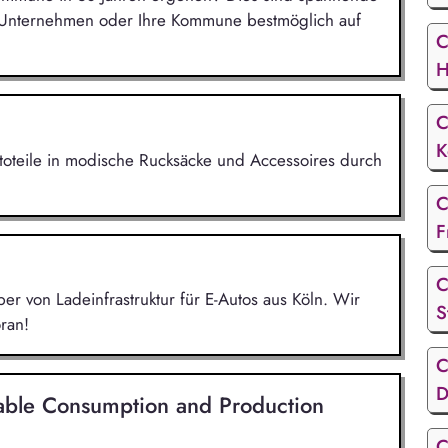
r Unternehmen oder Ihre Kommune bestmöglich auf
C
H
C
K
utoteile in modische Rucksäcke und Accessoires durch
C
F
C
r von Ladeinfrastruktur für E-Autos aus Köln. Wir
S
ran!
C
D
nable Consumption and Production
C