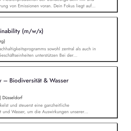
rung von Emissionen voran. Dein Fokus liegt auf
en von TV-Produktionskonzepten hinsichtlich
chbarkeitsstudie zur emissionsfreien USV-
 interner und externer Stakeholder.
nability (m/w/x)
rg)
chhaltigkeitsprogramms sowohl zentral als auch in
eschäftseinheiten unterstützen Bei der
ützen, einschließlich der Berücksichtigung
 Klimastrategie nach anerkannten Standards (z. B.
i). Recherchen und Analysen zu aktuellen
y – Biodiversität & Wasser
nrecherchen und ggf. Daten-Modellierungen
i Unternehmensratings, insbesondere CDP und
|
Düsseldorf
kelst und steuerst eine ganzheitliche
tät und Wasser, um die Auswirkungen unserer
systeme gezielt zu minimieren. Risiken und
 sowie bewertest naturbezogene Auswirkungen,