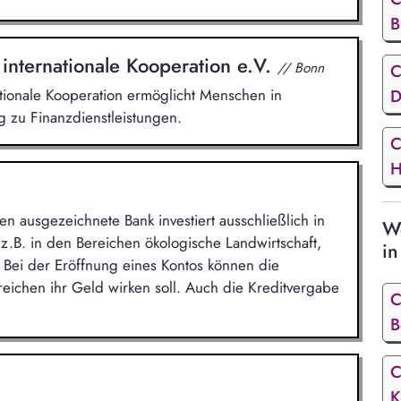
B
 internationale Kooperation e.V.
// Bonn
C
D
ationale Kooperation ermöglicht Menschen in
 zu Finanzdienstleistungen.
C
H
sen ausgezeichnete Bank investiert ausschließlich in
We
 z.B. in den Bereichen ökologische Landwirtschaft,
in
 Bei der Eröffnung eines Kontos können die
eichen ihr Geld wirken soll. Auch die Kreditvergabe
C
B
C
K