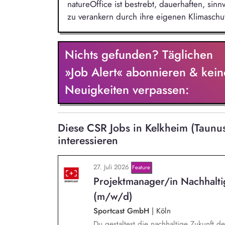
natureOffice ist bestrebt, dauerhaften, si
zu verankern durch ihre eigenen Klimaschut
Nichts gefunden? Täglichen
»Job Alert« abonnieren & kein
Neuigkeiten verpassen:
Diese CSR Jobs in Kelkheim (Taun
interessieren
27. Juli 2026
Feature
Projektmanager/in Nachhalt
(m/w/d)
Sportcast GmbH
|
Köln
Du gestaltest die nachhaltige Zukunft d