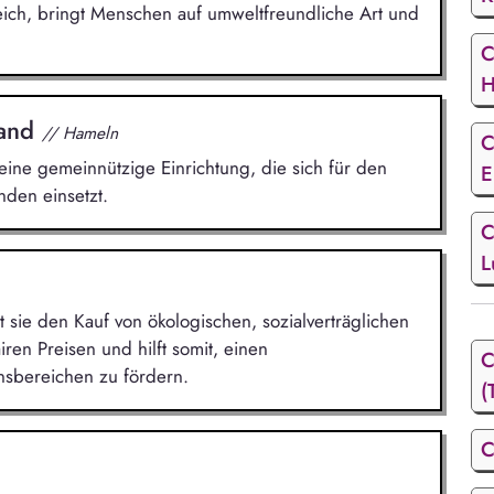
eich, bringt Menschen auf umweltfreundliche Art und
C
H
land
// Hameln
C
ine gemeinnützige Einrichtung, die sich für den
E
den einsetzt.
C
L
sie den Kauf von ökologischen, sozialverträglichen
ren Preisen und hilft somit, einen
C
nsbereichen zu fördern.
(
C